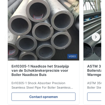
andere high-end pijpproducten. Wij verlenen altijd de
...
VIDEO
En10305-1 Naadloze het Staalpijp
ASTM 35# 
van de Schokbrekerprecisie voor
Boilersta
Boiler Naadloze Buis
Warmgewa
Pijp 6M L
En10305-1 Shock Absorber Precision
ASTM 35# 3
Seamless Steel Pipe For Boiler Seamless
Boiler Stee
Tube Seamless Precision steel tubes To be
Lehgth Its a
used in hydraulic system, automobile and
transportati
Contact opnemen
precision machinery parts for cars and
fluid,Constr