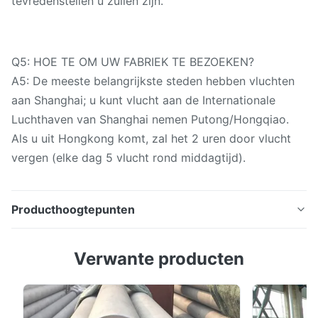
tevredenstellen u zullen zijn.
Q5: HOE TE OM UW FABRIEK TE BEZOEKEN?
A5: De meeste belangrijkste steden hebben vluchten
aan Shanghai; u kunt vlucht aan de Internationale
Luchthaven van Shanghai nemen Putong/Hongqiao.
Als u uit Hongkong komt, zal het 2 uren door vlucht
vergen (elke dag 5 vlucht rond middagtijd).
Producthoogtepunten
C12200 om het Koperbuis van GLB van het
Verwante producten
Vormbeëindigen voor Loodgieterswerk Haarvat Sinds
2010, zijn wij geëngageerd aan de ontwikkeling en de
productie van roestvrij staalpijp geweest,
koolstofstaalpijp, gegalvaniseerde pijp, koperpijp en