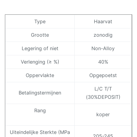
Type
Haarvat
Grootte
zonodig
Legering of niet
Non-Alloy
Verlenging (≥ %)
40%
Oppervlakte
Opgepoetst
L/C T/T
Betalingstermijnen
(30%DEPOSIT)
Rang
koper
Uiteindelijke Sterkte (MPa
205-245