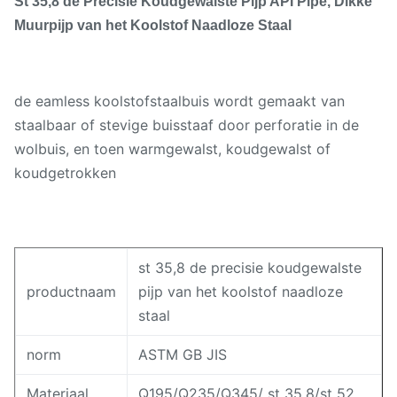
St 35,8 de Precisie Koudgewalste Pijp API Pipe, Dikke
Muurpijp van het Koolstof Naadloze Staal
de eamless koolstofstaalbuis wordt gemaakt van
staalbaar of stevige buisstaaf door perforatie in de
wolbuis, en toen warmgewalst, koudgewalst of
koudgetrokken
st 35,8 de precisie koudgewalste
productnaam
pijp van het koolstof naadloze
staal
norm
ASTM GB JIS
Materiaal
Q195/Q235/Q345/ st 35.8/st 52