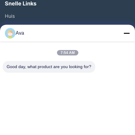
Snelle Links
Huis
Producten
Ava
Video's
Over Ons
7:54 AM
Fabriekstocht
Good day, what product are you looking for?
Kwaliteitscontrole
Neem Contact Met Ons Op
Vraag Een Offerte
Nieuws
Follow Us