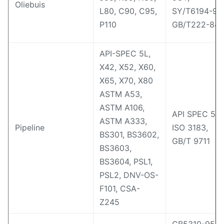
Oliebuis
L80, C90, C95,
SY/T6194-96,
P110
GB/T222-84,
API-SPEC 5L,
X42, X52, X60,
X65, X70, X80
ASTM A53,
ASTM A106,
API SPEC 5L,
ASTM A333,
Pipeline
ISO 3183,
BS301, BS3602,
GB/T 9711
BS3603,
BS3604, PSL1,
PSL2, DNV-OS-
F101, CSA-
Z245