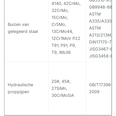
GB5310-95,
4140, 42CrMo,
GB9948-88,
32CrMo,
ASTM
15CrMo,
A335/A335M
Buizen van
Cr5Mo,
ASTM
gelegeerd staal
13CrMo44,
A213/213M,
12Cr1MoV P22
DIN17175-79,
T91, P91, P9,
JISG3467-88
T9, Wb36
JISG3458-88
20#, 45#,
Hydraulische
GB/T17396-
27SiMn,
proppijpen
2009
30CrMoSiA