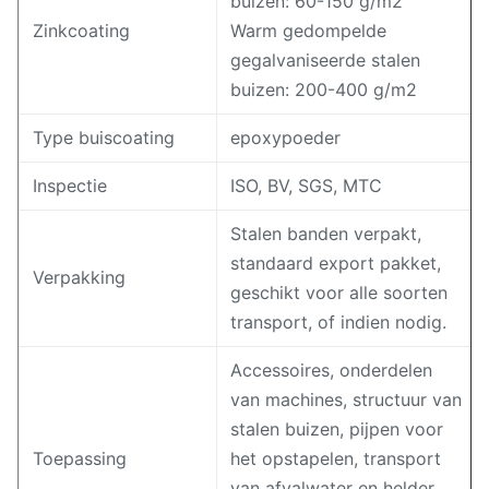
buizen: 60-150 g/m2
Zinkcoating
Warm gedompelde
gegalvaniseerde stalen
buizen: 200-400 g/m2
Type buiscoating
epoxypoeder
Inspectie
ISO, BV, SGS, MTC
Stalen banden verpakt,
standaard export pakket,
Verpakking
geschikt voor alle soorten
transport, of indien nodig.
Accessoires, onderdelen
van machines, structuur van
stalen buizen, pijpen voor
Toepassing
het opstapelen, transport
van afvalwater en helder