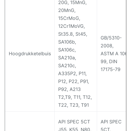
20G, 15MnG,
20MnG,
15CrMoG,
12Cr1MoVG,
St35.8, St45,
GB/5310-
SA106b,
2008,
SA106c,
Hoogdrukketelbuis
ASTM A 106-
SA210a,
99, DIN
SA210c,
17175-79
A335P2, P11,
P12, P22, P91,
P92, A213
T2,T9, T11, T12,
T22, T23, T91
API SPEC 5CT
API SPEC
J55, K55, N80,
5CT,