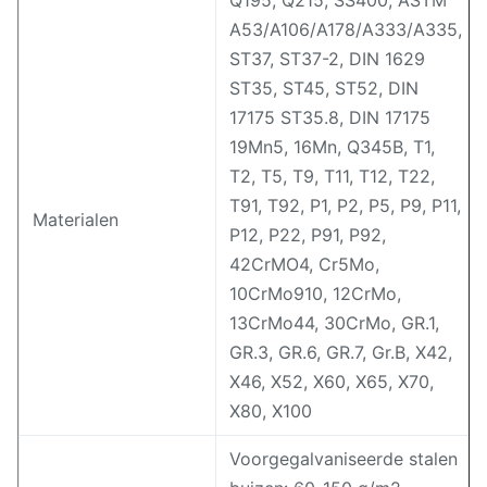
Q195, Q215, SS400, ASTM
A53/A106/A178/A333/A335,
ST37, ST37-2, DIN 1629
ST35, ST45, ST52, DIN
17175 ST35.8, DIN 17175
19Mn5, 16Mn, Q345B, T1,
T2, T5, T9, T11, T12, T22,
T91, T92, P1, P2, P5, P9, P11,
Materialen
P12, P22, P91, P92,
42CrMO4, Cr5Mo,
10CrMo910, 12CrMo,
13CrMo44, 30CrMo, GR.1,
GR.3, GR.6, GR.7, Gr.B, X42,
X46, X52, X60, X65, X70,
X80, X100
Voorgegalvaniseerde stalen