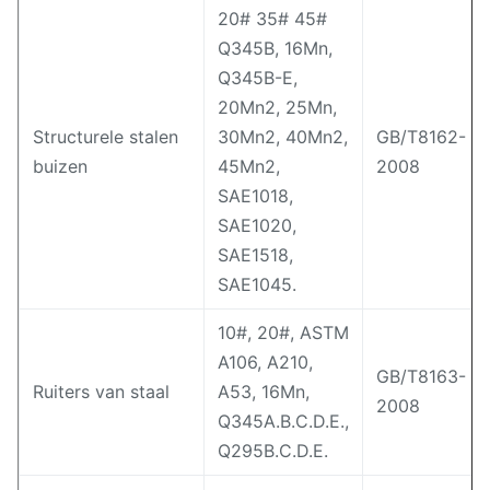
20# 35# 45#
Q345B, 16Mn,
Q345B-E,
20Mn2, 25Mn,
Structurele stalen
30Mn2, 40Mn2,
GB/T8162-
buizen
45Mn2,
2008
SAE1018,
SAE1020,
SAE1518,
SAE1045.
10#, 20#, ASTM
A106, A210,
GB/T8163-
Ruiters van staal
A53, 16Mn,
2008
Q345A.B.C.D.E.,
Q295B.C.D.E.