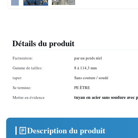
Détails du produit
Facturation:
par un poids réel
Gamme de tailles:
8 à 114,3 mm
taper:
Sans couture / soudé
Se termine:
PE ÊTRE
tuyau en acier sans soudure avec p
Mettre en évidence
Description du produit