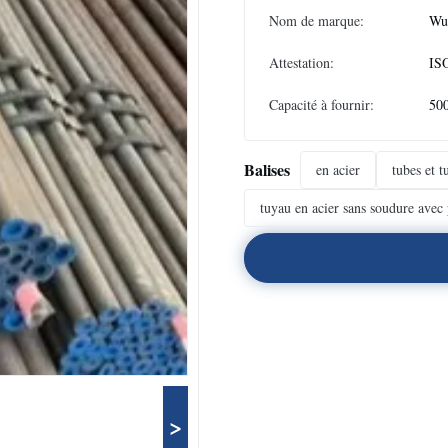
Nom de marque:
Wux
Attestation:
IS
Capacité à fournir:
50
Balises
en acier
tubes et 
tuyau en acier sans soudure avec 
>