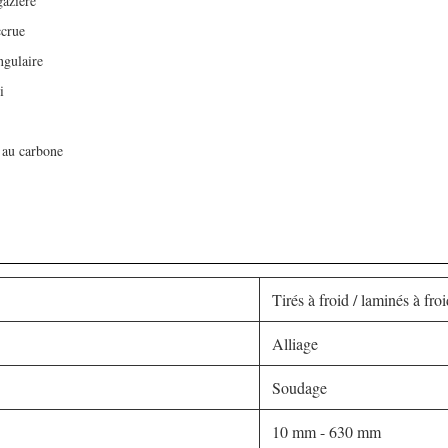
gazière
ccrue
ngulaire
i
 au carbone
Tirés à froid / laminés à fro
Alliage
Soudage
10 mm - 630 mm