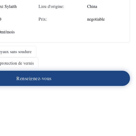
i Sylaith
Lieu d'origine:
China
O
Prix:
negotiable
0mt/mois
tuyaux sans soudure
protection de vernis
R
e
n
s
e
i
g
n
e
z
-
v
o
u
s