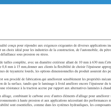
alité conçu pour répondre aux exigences exigeantes de diverses applications ind
it un choix idéal pour les industries de la construction, de l'automobile, du pétro
défaillance sous pression ou stress.
 de tailles complète, avec un diamètre extérieur allant de 10 mm à 630 mm.Cett
de 0,8 mm à 15 mm,donner aux clients la flexibilité de choisir l'épaisseur appro
tèmes de tuyauterie lourds, les options dimensionnelles du produit assurent des 
 est son procédé de fabrication.qui améliorent sensiblement les propriétés mécan
on de la surface, tandis que le laminage à froid améliore encore l'épaisseur du t
 une résistance à la traction accrue par rapport aux alternatives laminées à chau
alliage, combinant le carbone avec d'autres éléments d'alliage pour améliorer sa 
ironnements à haute pression et aux applications nécessitant des performances m
rabilité sont essentielles, comme dans les systèmes hydrauliques, les composants