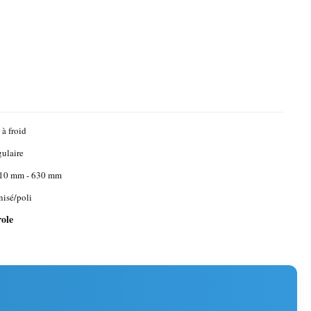
 à froid
gulaire
r 10 mm - 630 mm
nisé/poli
role