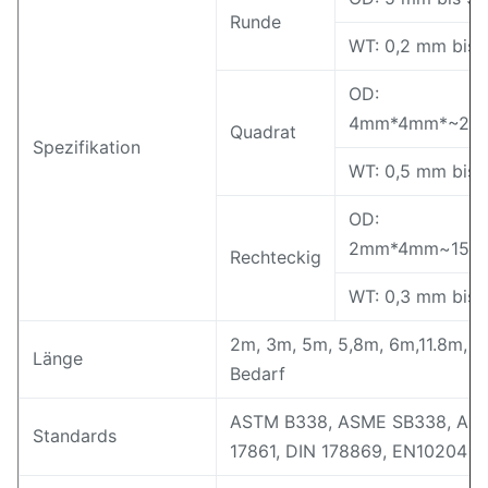
Runde
WT: 0,2 mm bis
OD:
4mm*4mm*~20
Quadrat
Spezifikation
WT: 0,5 mm bis
OD:
2mm*4mm~150
Rechteckig
WT: 0,3 mm bis
2m, 3m, 5m, 5,8m, 6m,11.8m, 1
Länge
Bedarf
ASTM B338, ASME SB338, AST
Standards
17861, DIN 178869, EN10204 u