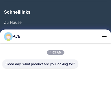
Schnelllinks
Zu Hause
Produkte
Ava
Videos
Über Uns
4:03 AM
Werksbesichtigung
Good day, what product are you looking for?
Qualitätskontrolle
Kontakt Mit Uns
Bitte Um Ein Angebot
Neuigkeiten
Follow Us