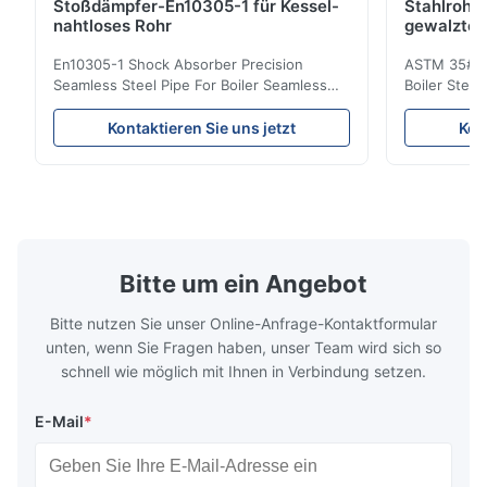
Stoßdämpfer-En10305-1 für Kessel-
Stahlrohr
nahtloses Rohr
gewalzten
En10305-1 Shock Absorber Precision
ASTM 35# 3
Seamless Steel Pipe For Boiler Seamless
Boiler Stee
Tube Seamless Precision steel tubes To be
Lehgth Its a
used in hydraulic system, automobile and
transportati
Kontaktieren Sie uns jetzt
Kon
precision machinery parts for cars and
fluid,Constr
cylinder. Product Name Seamless Steel
building in
Pipe Tube Material Q195, Q235, Q345;
industy,Petr
ASTM A53 GrA,GrB; STKM11,ST37,ST52,
Name Hot Ro
16Mn,etc. Length Length:Single random
Carbon Ste
length/Double random length 5m-
W.T 3.91mm
14m,5.8m,6m,10m-12m,12m or as
rolled/ Hot
Bitte um ein Angebot
customer's actual requirys Standard JIS
5-12m as pe
G3466, EN 10219, GB/T 3094-2000,
Material 53
Bitte nutzen Sie unser Online-Anfrage-Kontaktformular
Q235,
unten, wenn Sie Fragen haben, unser Team wird sich so
schnell wie möglich mit Ihnen in Verbindung setzen.
E-Mail
*