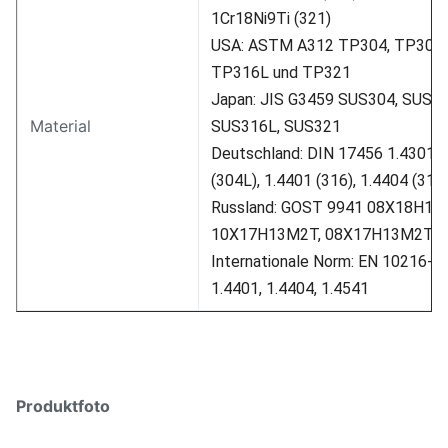
1Cr18Ni9Ti (321)
USA: ASTM A312 TP304, TP304L
TP316L und TP321
Japan: JIS G3459 SUS304, SUS3
Material
SUS316L, SUS321
Deutschland: DIN 17456 1.4301 (
(304L), 1.4401 (316), 1.4404 (316
Russland: GOST 9941 08X18H10,
10X17H13M2T, 08X17H13M2T, 
Internationale Norm: EN 10216-5 
1.4401, 1.4404, 1.4541
Produktfoto