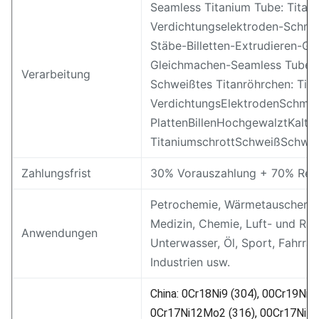
Seamless Titanium Tube: Tita
Verdichtungselektroden-Schm
Stäbe-Billetten-Extrudieren-Ge
Gleichmachen-Seamless Tube
Verarbeitung
Schweißtes Titanröhrchen: Ti
Verdichtungs­Elektroden­Schme
Platten­Billen­Hochgewalzt­Kaltg
Titaniumschrott­Schweiß­Schwe
Zahlungsfrist
30% Vorauszahlung + 70% Res
Petrochemie, Wärmetauscher, 
Medizin, Chemie, Luft- und Rau
Anwendungen
Unterwasser, Öl, Sport, Fahrra
Industrien usw.
China: 0Cr18Ni9 (304), 00Cr19Ni10
0Cr17Ni12Mo2 (316), 00Cr17Ni14