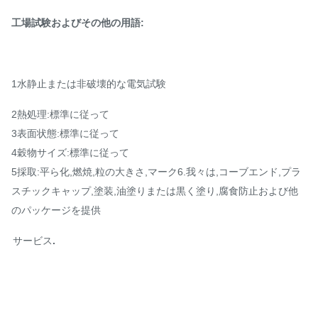
工場試験およびその他の用語:
1水静止または非破壊的な電気試験
2熱処理:標準に従って
3表面状態:標準に従って
4穀物サイズ:標準に従って
5採取:平ら化,燃焼,粒の大きさ,マーク
6.我々は,コーブエンド,プラ
スチックキャップ,塗装,油塗りまたは黒く塗り,腐食防止および他
のパッケージを提供
サービス
.