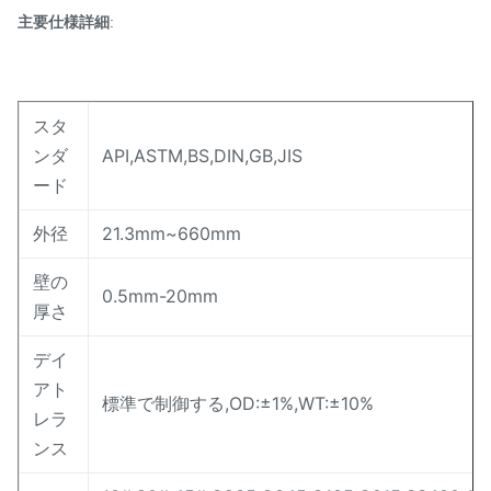
主要仕様詳細
:
スタ
ンダ
API,ASTM,BS,DIN,GB,JIS
ード
外径
21.3mm~660mm
壁の
0.5mm-20mm
厚さ
デイ
アト
標準で制御する,OD:±1%,WT:±10%
レラ
ンス