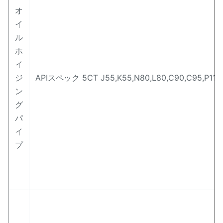
オ
イ
ル
ホ
イ
ジ
APIスペック 5CT J55,K55,N80,L80,C90,C95,P110
ン
グ
パ
イ
プ