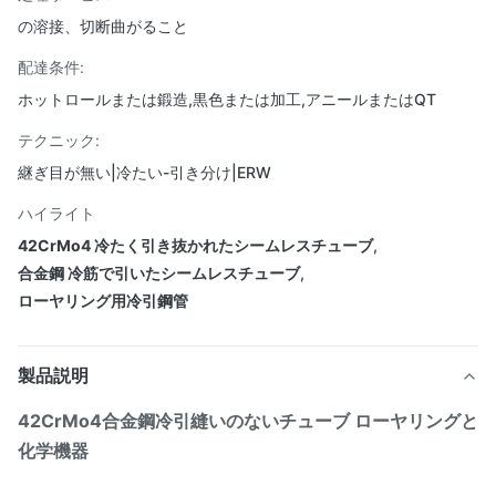
の溶接、切断曲がること
配達条件:
ホットロールまたは鍛造,黒色または加工,アニールまたはQT
テクニック:
継ぎ目が無い|冷たい-引き分け|ERW
ハイライト
42CrMo4 冷たく引き抜かれたシームレスチューブ
,
合金鋼 冷筋で引いたシームレスチューブ
,
ローヤリング用冷引鋼管
製品説明
42CrMo4合金鋼冷引縫いのないチューブ ローヤリングと
化学機器