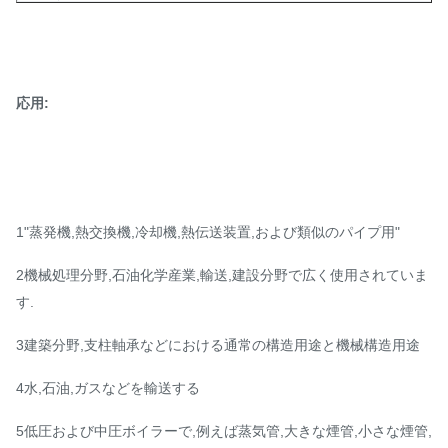
応用:
1"蒸発機,熱交換機,冷却機,熱伝送装置,および類似のパイプ用"
2機械処理分野,石油化学産業,輸送,建設分野で広く使用されていま
す.
3建築分野,支柱軸承などにおける通常の構造用途と機械構造用途
4水,石油,ガスなどを輸送する
5低圧および中圧ボイラーで,例えば蒸気管,大きな煙管,小さな煙管,