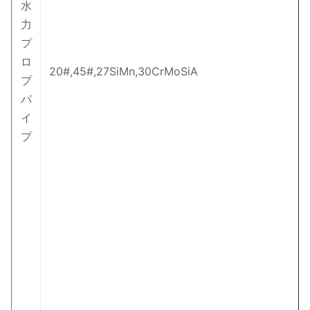
水
力
プ
ロ
20#,45#,27SiMn,30CrMoSiA
プ
パ
イ
プ