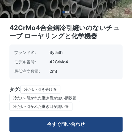
42CrMo4合金鋼冷引縫いのないチュ
ーブ ローヤリングと化学機器
ブランド名:
Sylaith
モデル番号:
42CrMo4
最低注文数量:
2mt
タグ:
冷たい-引き分け管
冷たい-引かれた継ぎ目が無い鋼鉄管
冷たい-引かれた継ぎ目が無い管
今すぐ問い合わせ