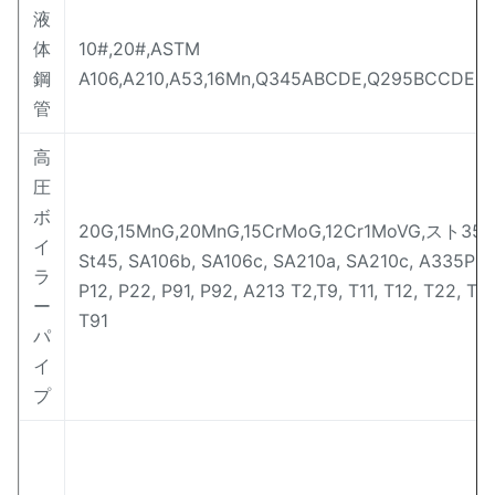
液
体
10#,20#,ASTM
鋼
A106,A210,A53,16Mn,Q345ABCDE,Q295BCCDE
管
高
圧
ボ
20G,15MnG,20MnG,15CrMoG,12Cr1MoVG,スト358
イ
St45, SA106b, SA106c, SA210a, SA210c, A335P2, 
ラ
P12, P22, P91, P92, A213 T2,T9, T11, T12, T22, T2
ー
T91
パ
イ
プ