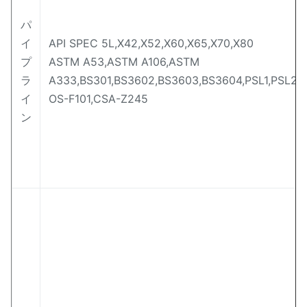
パ
イ
API SPEC 5L,X42,X52,X60,X65,X70,X80
プ
ASTM A53,ASTM A106,ASTM
ラ
A333,BS301,BS3602,BS3603,BS3604,PSL1,PSL2,
イ
OS-F101,CSA-Z245
ン