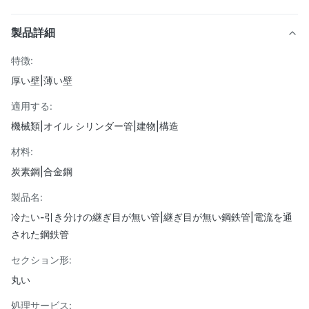
製品詳細
特徴:
厚い壁|薄い壁
適用する:
機械類|オイル シリンダー管|建物|構造
材料:
炭素鋼|合金鋼
製品名:
冷たい-引き分けの継ぎ目が無い管|継ぎ目が無い鋼鉄管|電流を通
された鋼鉄管
セクション形:
丸い
処理サービス: