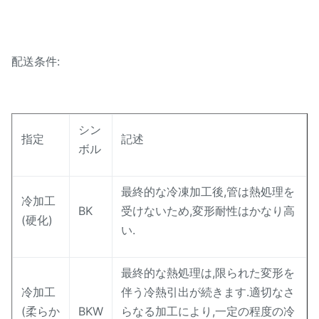
配送条件:
シン
指定
記述
ボル
最終的な冷凍加工後,管は熱処理を
冷加工
BK
受けないため,変形耐性はかなり高
(硬化)
い.
最終的な熱処理は,限られた変形を
冷加工
伴う冷熱引出が続きます.適切なさ
(柔らか
BKW
らなる加工により,一定の程度の冷