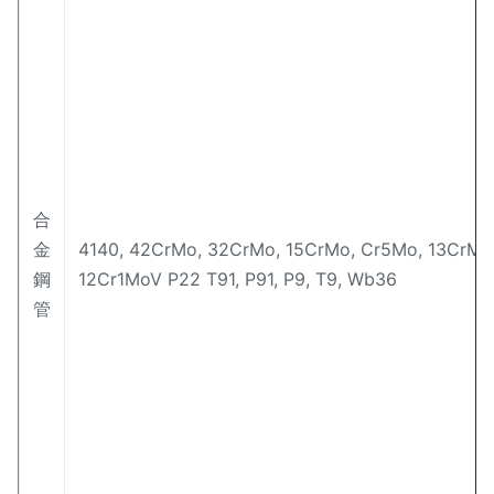
合
金
4140, 42CrMo, 32CrMo, 15CrMo, Cr5Mo, 13CrMo
鋼
12Cr1MoV P22 T91, P91, P9, T9, Wb36
管