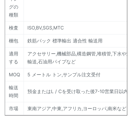
グの
種類
検査
ISO,BV,SGS,MTC
梱包
鉄筋パック 標準輸出 適合性 輸送用
適用
アクセサリー,機械部品,構造鋼管,堆積管,下水や清
する
輸送,石油用パイプなど
MOQ
5 メートル トン,サンプル注文受付
輸送
預金またはL / Cを受け取った後7-10営業日以内
時間
市場
東南アジア,中東,アフリカ,ヨーロッパ,南米など