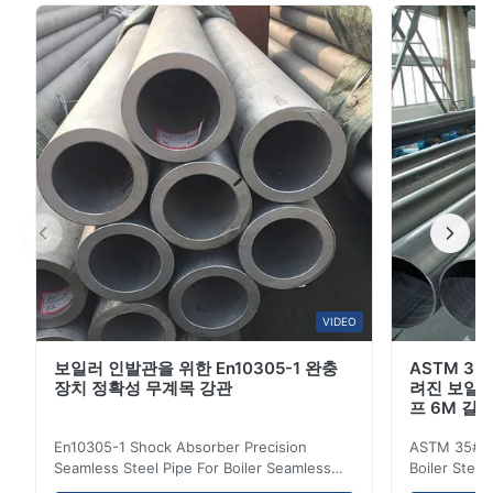
요 특징 은 우수한 부식 저항성, 높은 강도, 좋은 유연성, 열
단열성, 기상 저항성 등이 있습니다. 이러한 특성으로 다양
한 엔지니어링 시나리오에서 잘 수행 할 수 있습니다.여기
에 정사각형 진열 파이프의 주요 기능과 응용 프로그램입
니다: 건설 분야: 직사각형 진열 파이프 는 계단 손잡이, 창
문 및 문 프레임, 바닥 지원, 빔, 기둥 및 프레임 등 건물 구
조에서 널리 ...
VIDEO
보일러 인발관을 위한 En10305-1 완충
ASTM 35
장치 정확성 무계목 강관
려진 보일러
프 6M 길
En10305-1 Shock Absorber Precision
ASTM 35# 3
Seamless Steel Pipe For Boiler Seamless
Boiler Stee
Tube Seamless Precision steel tubes To be
Lehgth Its a