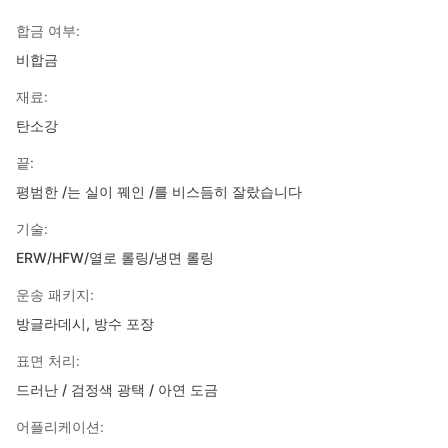
합금 여부:
비합금
재료:
탄소강
끝:
평범한 /는 실이 꿰인 /를 비스듬히 잘랐습니다
기술:
ERW/HFW/열로 롤링/냉면 롤링
운송 패키지:
방글라데시, 방수 포장
표면 처리:
드러난 / 검정색 광택 / 아연 도금
어플리케이션: