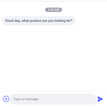
비디오
5:52 AM
우리 에 관한 것
Good day, what product are you looking for?
공장 투어
품질 관리
저희와 연락
인용 을 요청 하십시오
뉴스
Follow Us
©2013- WUXI SYLAITH SPECIAL STEEL CO.,LTD. 모든 권리는 보호됩니다.