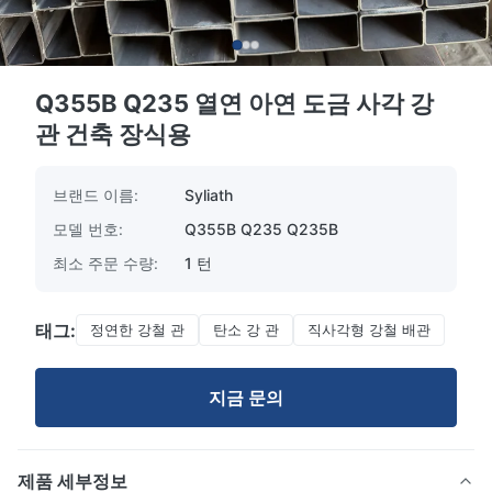
Q355B Q235 열연 아연 도금 사각 강
관 건축 장식용
브랜드 이름:
Syliath
모델 번호:
Q355B Q235 Q235B
최소 주문 수량:
1 턴
태그:
정연한 강철 관
탄소 강 관
직사각형 강철 배관
지금 문의
제품 세부정보