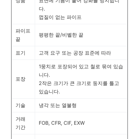
성품
표면에 기름이 붙어 강화를 방지합니
다.
껍질이 없는 파이프
파이프
평평한 끝/비벨한 끝
끝
표기
고객 요구 또는 공장 표준에 따라
1뭉치로 포장되어 있고 철로 묶여 있습
니다.
포장
2작은 크기가 큰 크기로 둥지를 틀고
있습니다.
기술
냉각 또는 열불형
거래
FOB, CFR, CIF, EXW
기간