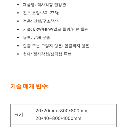
제품명: 직사각형 철강관
진크 코팅: 30~275g
적용: 건설/구조/장식
기술: ERW/HFW/열로 롤링/냉면 롤링
용도: 유체 운송
합금 또는 그렇지 않은: 합금되지 않은
형태: 정사각형/삼각형 튜브
기술 매개 변수:
20*20mm~800*800mm;
크기
20*40~800*1000mm