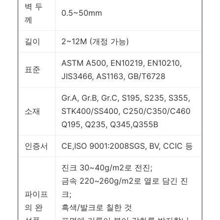
벽 두
0.5~50mm
께
길이
2~12M (개정 가능)
ASTM A500, EN10219, EN10210,
표준
JIS3466, AS1163, GB/T6728
Gr.A, Gr.B, Gr.C, S195, S235, S355,
소재
STK400/SS400, C250/C350/C460
Q195, Q235, Q345
,
Q355B
인증서
CE,ISO 9001:2008SGS, BV, CCIC 등
진크 30~40g/m2로 전진;
금속 220~260g/m2로 열로 담긴 진
파이프
크;
의 완
흑색/발크로 칠한 것