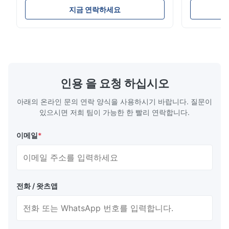
used in hydraulic system, automobile and
transportati
지금 연락하세요
precision machinery parts for cars and
fluid,Constr
cylinder. Product Name Seamless Steel
building in
Pipe Tube Material Q195, Q235, Q345;
industy,Petr
ASTM A53 GrA,GrB; STKM11,ST37,ST52,
Name Hot Ro
16Mn,etc. Length Length:Single random
Carbon Ste
length/Double random length 5m-
W.T 3.91mm
14m,5.8m,6m,10m-12m,12m or as
rolled/ Hot
인용 을 요청 하십시오
customer's actual requirys Standard JIS
5-12m as pe
G3466, EN 10219, GB/T 3094-2000,
Material 53
아래의 온라인 문의 연락 양식을 사용하시기 바랍니다. 질문이
Q235,
있으시면 저희 팀이 가능한 한 빨리 연락합니다.
이메일
*
전화 / 왓츠앱