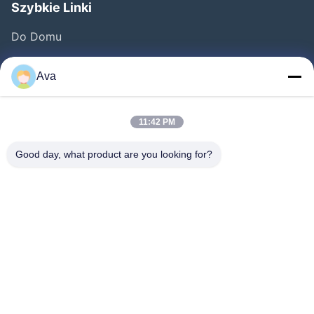
Szybkie Linki
Do Domu
Produkty
Ava
Filmy
O Nas
11:42 PM
Wycieczka Po Fabryce
Good day, what product are you looking for?
Kontrola Jakości
Skontaktuj Się Z Nami
Poproś O Wycenę
Nowości
Follow Us