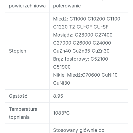
powierzchniowa
polerowanie
Miedź: C11000 C10200 C1100
C1220 T2 CU-OF CU-SF
Mosiądz: C28000 C27400
C27000 C26000 C24000
Stopień
CuZn40 CuZn35 CuZn30
Brąz fosforowy: C52100
C51900
Nikiel Miedź:C70600 CuNi10
CuNi30
Gęstość
8.95
Temperatura
1083°C
topnienia
Stosowany głównie do