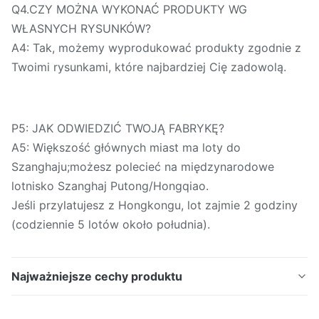
Q4.CZY MOŻNA WYKONAĆ PRODUKTY WG
WŁASNYCH RYSUNKÓW?
A4: Tak, możemy wyprodukować produkty zgodnie z
Twoimi rysunkami, które najbardziej Cię zadowolą.
P5: JAK ODWIEDZIĆ TWOJĄ FABRYKĘ?
A5: Większość głównych miast ma loty do
Szanghaju;możesz polecieć na międzynarodowe
lotnisko Szanghaj Putong/Hongqiao.
Jeśli przylatujesz z Hongkongu, lot zajmie 2 godziny
(codziennie 5 lotów około południa).
Najważniejsze cechy produktu
Rura wężownicy miedzianej / Rura wężownicy