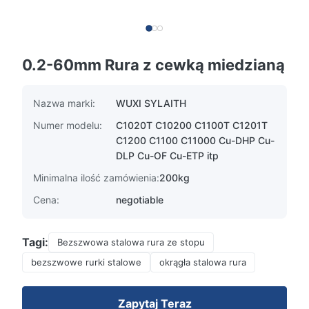
0.2-60mm Rura z cewką miedzianą
Nazwa marki:
WUXI SYLAITH
Numer modelu:
C1020T C10200 C1100T C1201T
C1200 C1100 C11000 Cu-DHP Cu-
DLP Cu-OF Cu-ETP itp
Minimalna ilość zamówienia:
200kg
Cena:
negotiable
Tagi:
Bezszwowa stalowa rura ze stopu
bezszwowe rurki stalowe
okrągła stalowa rura
Zapytaj Teraz