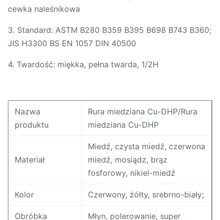
cewka naleśnikowa
3. Standard: ASTM B280 B359 B395 B698 B743 B360;
JIS H3300 BS EN 1057 DIN 40500
4. Twardość: miękka, pełna twarda, 1/2H
Nazwa
Rura miedziana Cu-DHP/Rura
produktu
miedziana Cu-DHP
Miedź, czysta miedź, czerwona
Materiał
miedź, mosiądz, brąz
fosforowy, nikiel-miedź
Kolor
Czerwony, żółty, srebrno-biały;
Obróbka
Młyn, polerowanie, super