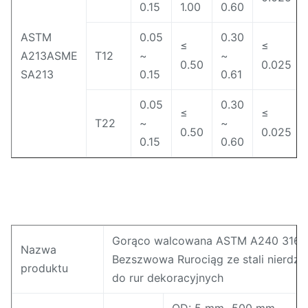
0.15
1.00
0.60
ASTM
0.05
0.30
≤
≤
A213ASME
T12
~
~
0.50
0.025
SA213
0.15
0.61
0.05
0.30
≤
≤
T22
~
~
0.50
0.025
0.15
0.60
Gorąco walcowana ASTM A240 316 
Nazwa
Bezszwowa Rurociąg ze stali nierdze
produktu
do rur dekoracyjnych