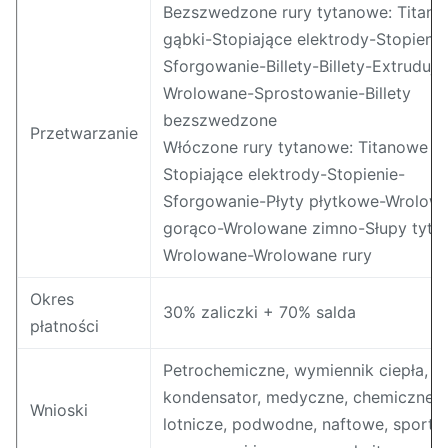
Bezszwedzone rury tytanowe: Titan
gąbki-Stopiające elektrody-Stopienie
Sforgowanie-Billety-Billety-Extrudują
Wrolowane-Sprostowanie-Billety
bezszwedzone
Przetwarzanie
Włóczone rury tytanowe: Titanowe g
Stopiające elektrody-Stopienie-
Sforgowanie-Płyty płytkowe-Wrolow
gorąco-Wrolowane zimno-Słupy tyta
Wrolowane-Wrolowane rury
Okres
30% zaliczki + 70% salda
płatności
Petrochemiczne, wymiennik ciepła,
kondensator, medyczne, chemiczne,
Wnioski
lotnicze, podwodne, naftowe, sporto