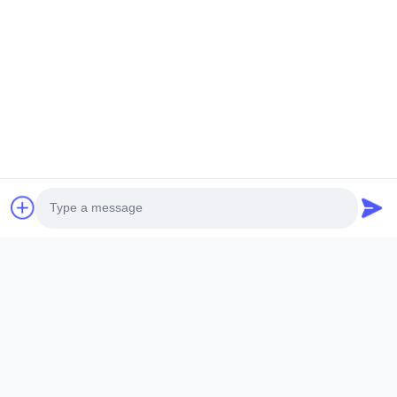
Dołącz pliki
Wybierz pliki
Możesz przesłać do 5 plików, a każdy z nich może mieć
maksymalnie 10 MB.
Przekazać
Photo
WUXI SYLAITH SPECIAL STEEL CO.,LTD
Video Call
Tel.:
0086-189-2110-7008
Audio Call