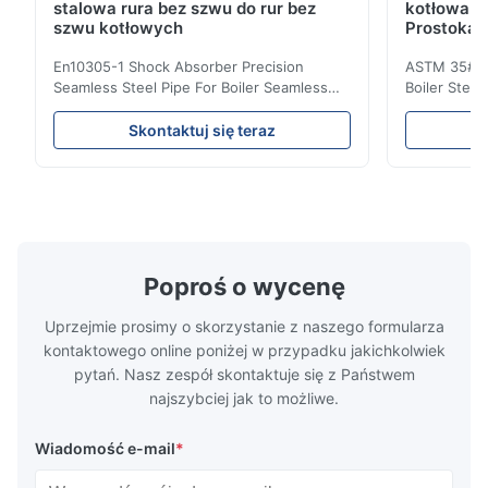
stalowa rura bez szwu do rur bez
kotłowa w
szwu kotłowych
Prostokąt
En10305-1 Shock Absorber Precision
ASTM 35# 3
Seamless Steel Pipe For Boiler Seamless
Boiler Stee
Tube Seamless Precision steel tubes To be
Lehgth Its a
used in hydraulic system, automobile and
transportati
Skontaktuj się teraz
precision machinery parts for cars and
fluid,Constr
cylinder. Product Name Seamless Steel
building in
Pipe Tube Material Q195, Q235, Q345;
industy,Petr
ASTM A53 GrA,GrB; STKM11,ST37,ST52,
Name Hot Ro
16Mn,etc. Length Length:Single random
Carbon Ste
length/Double random length 5m-
W.T 3.91mm
14m,5.8m,6m,10m-12m,12m or as
rolled/ Hot
Poproś o wycenę
customer's actual requirys Standard JIS
5-12m as pe
G3466, EN 10219, GB/T 3094-2000,
Material 53
Uprzejmie prosimy o skorzystanie z naszego formularza
Q235,
kontaktowego online poniżej w przypadku jakichkolwiek
pytań. Nasz zespół skontaktuje się z Państwem
najszybciej jak to możliwe.
Wiadomość e-mail
*