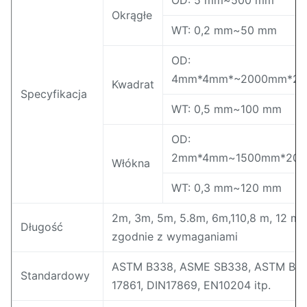
OD: 5 mm~500 mm
Okrągłe
WT: 0,2 mm~50 mm
OD:
4mm*4mm*~2000mm*2
Kwadrat
Specyfikacja
WT: 0,5 mm~100 mm
OD:
2mm*4mm~1500mm*20
Włókna
WT: 0,3 mm~120 mm
2m, 3m, 5m, 5.8m, 6m,110,8 m, 12 m 
Długość
zgodnie z wymaganiami
ASTM B338, ASME SB338, ASTM B86
Standardowy
17861, DIN17869, EN10204 itp.