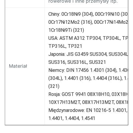
rowerowe i inne przemysły itp.
Chiny: 0Cr18Ni9 (304), 00Cr19Ni10 (304L
0Cr17Ni12Mo2 (316), 00Cr17Ni14Mo2 (3
1Cr18Ni9Ti (321)
USA: ASTM A312 TP304, TP304L, TP31
TP316L, TP321
Japonia: JIS G3459 SUS304, SUS304L,
SUS316, SUS316L, SUS321
Materiał
Niemcy: DIN 17456 1.4301 (304), 1.4306
(304L), 1.4401 (316), 1.4404 (316L), 1.4
(321)
Rosja: GOST 9941 08X18H10, 03X18H11
10X17H13M2T, 08X17H13M2T, 08X18
Międzynarodowe: EN 10216-5 1.4301, 1.
1.4401, 1.4404, 1.4541