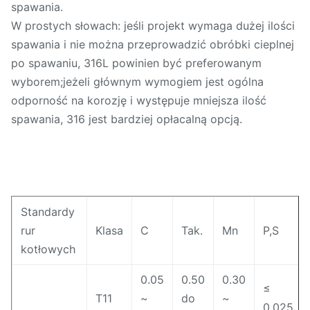
spawania.
W prostych słowach: jeśli projekt wymaga dużej ilości
spawania i nie można przeprowadzić obróbki cieplnej
po spawaniu, 316L powinien być preferowanym
wyborem;jeżeli głównym wymogiem jest ogólna
odporność na korozję i występuje mniejsza ilość
spawania, 316 jest bardziej opłacalną opcją.
Standardy
rur
Klasa
C
Tak.
Mn
P,S
kotłowych
0.05
0.50
0.30
≤
T11
~
do
~
0.025