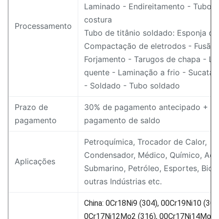
Laminado - Endireitamento - Tubo 
costura
Processamento
Tubo de titânio soldado: Esponja de 
Compactação de eletrodos - Fusão 
Forjamento - Tarugos de chapa - L
quente - Laminação a frio - Sucata d
- Soldado - Tubo soldado
Prazo de
30% de pagamento antecipado + 7
pagamento
pagamento de saldo
Petroquímica, Trocador de Calor,
Condensador, Médico, Químico, Aero
Aplicações
Submarino, Petróleo, Esportes, Bicic
outras Indústrias etc.
China: 0Cr18Ni9 (304), 00Cr19Ni10 (304
0Cr17Ni12Mo2 (316), 00Cr17Ni14Mo2 (