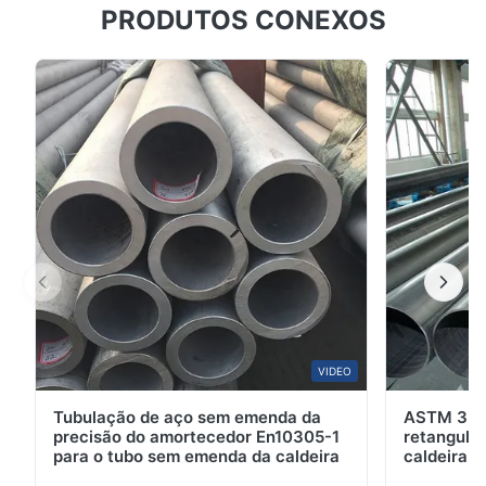
PRODUTOS CONEXOS
Quente ASTM A240 316 316L Para Tubo Decorativo
Tanto o 316 quanto o 316L são aços inoxidáveis
austeníticos contendo molibdênio. Devido à adição do
elemento molibdênio (Mo), sua resistência à corrosão,
especialmente sua capacidade de resistir à corrosão
...
VIDEO
Tubulação de aço sem emenda da
ASTM 35#
precisão do amortecedor En10305-1
retangula
para o tubo sem emenda da caldeira
caldeira 
temperatu