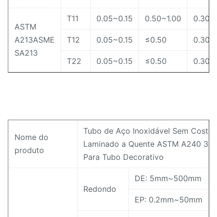
T11
0.05~0.15
0.50~1.00
0.30~
ASTM
A213ASME
T12
0.05~0.15
≤0.50
0.30~
SA213
T22
0.05~0.15
≤0.50
0.30~
Tubo de Aço Inoxidável Sem Costur
Nome do
Laminado a Quente ASTM A240 316
produto
Para Tubo Decorativo
DE: 5mm~500mm
Redondo
EP: 0.2mm~50mm