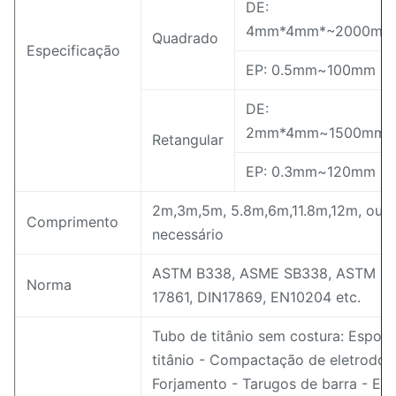
DE:
4mm*4mm*~2000mm
Quadrado
Especificação
EP: 0.5mm~100mm
DE:
2mm*4mm~1500mm*
Retangular
EP: 0.3mm~120mm
2m,3m,5m, 5.8m,6m,11.8m,12m, ou 
Comprimento
necessário
ASTM B338, ASME SB338, ASTM B8
Norma
17861, DIN17869, EN10204 etc.
Tubo de titânio sem costura: Esponj
titânio - Compactação de eletrodos 
Forjamento - Tarugos de barra - Ext