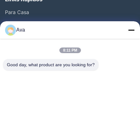
Para Casa
Produtos
Ava
Vídeos
Sobre Nós
8:11 PM
Visita À Fábrica
Good day, what product are you looking for?
Controle De Qualidade
Contacte-Nos
Solicite Um Orçamento
Notícias
Follow Us