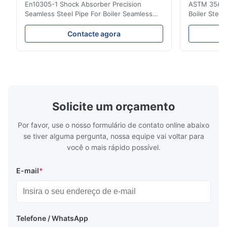
En10305-1 Shock Absorber Precision
ASTM 35# 3
Seamless Steel Pipe For Boiler Seamless
Boiler Stee
Tube Seamless Precision steel tubes To be
Lehgth Its a
used in hydraulic system, automobile and
transportati
Contacte agora
precision machinery parts for cars and
fluid,Constr
cylinder. Product Name Seamless Steel
building in
Pipe Tube Material Q195, Q235, Q345;
industy,Petr
ASTM A53 GrA,GrB; STKM11,ST37,ST52,
Name Hot Ro
16Mn,etc. Length Length:Single random
Carbon Ste
length/Double random length 5m-
W.T 3.91mm
14m,5.8m,6m,10m-12m,12m or as
rolled/ Hot
Solicite um orçamento
customer's actual requirys Standard JIS
5-12m as pe
G3466, EN 10219, GB/T 3094-2000,
Material 53
Por favor, use o nosso formulário de contato online abaixo
Q235,
se tiver alguma pergunta, nossa equipe vai voltar para
você o mais rápido possível.
E-mail
*
Telefone / WhatsApp