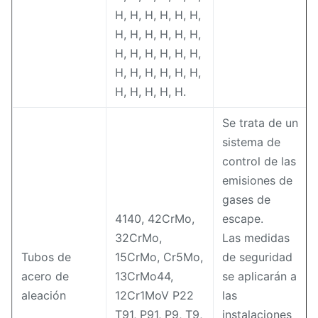
H, H, H, H, H, H,
H, H, H, H, H, H,
H, H, H, H, H, H,
H, H, H, H, H, H,
H, H, H, H, H.
Se trata de un
sistema de
control de las
emisiones de
gases de
4140, 42CrMo,
escape.
32CrMo,
Las medidas
Tubos de
15CrMo, Cr5Mo,
de seguridad
acero de
13CrMo44,
se aplicarán a
aleación
12Cr1MoV P22
las
T91, P91, P9, T9,
instalaciones