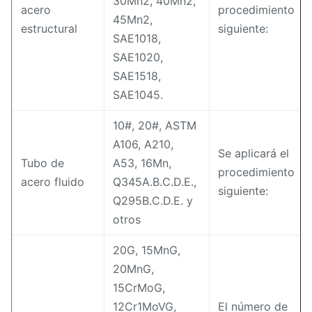
30Mn2, 40Mn2,
acero
procedimiento
45Mn2,
estructural
siguiente:
SAE1018,
SAE1020,
SAE1518,
SAE1045.
10#, 20#, ASTM
A106, A210,
Se aplicará el
Tubo de
A53, 16Mn,
procedimiento
acero fluido
Q345A.B.C.D.E.,
siguiente:
Q295B.C.D.E. y
otros
20G, 15MnG,
20MnG,
15CrMoG,
12Cr1MoVG,
El número de