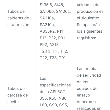
St35.8, St45,
unidades de
Tubos de
SA106b, SA106c,
producción es
calderas de
SA210a,
el siguiente:
alta presión
SA210c,
Se aplicarán
A335P2, P11,
los siguientes
P12, P22, P91,
requisitos:
P92, A213
T2,T9, T11, T12,
T22, T23, T91
Las pruebas
de seguridad
Las
de los
especificaciones
Tubos de
equipos de
de la API 5CT
carcasa de
ensayo
J55, K55, N80,
aceite
deberán ser
L80, C90, C95,
realizadas en