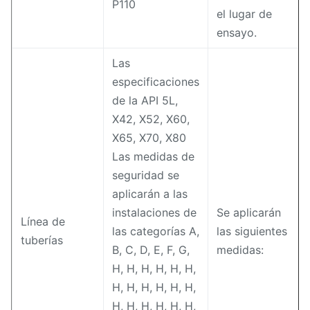
P110
el lugar de
ensayo.
Las
especificaciones
de la API 5L,
X42, X52, X60,
X65, X70, X80
Las medidas de
seguridad se
aplicarán a las
instalaciones de
Se aplicarán
Línea de
las categorías A,
las siguientes
tuberías
B, C, D, E, F, G,
medidas:
H, H, H, H, H, H,
H, H, H, H, H, H,
H, H, H, H, H, H,