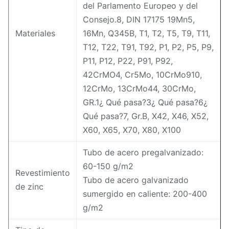
del Parlamento Europeo y del
Consejo.8, DIN 17175 19Mn5,
Materiales
16Mn, Q345B, T1, T2, T5, T9, T11,
T12, T22, T91, T92, P1, P2, P5, P9,
P11, P12, P22, P91, P92,
42CrMO4, Cr5Mo, 10CrMo910,
12CrMo, 13CrMo44, 30CrMo,
GR.1¿ Qué pasa?3¿ Qué pasa?6¿
Qué pasa?7, Gr.B, X42, X46, X52,
X60, X65, X70, X80, X100
Tubo de acero pregalvanizado:
60-150 g/m2
Revestimiento
Tubo de acero galvanizado
de zinc
sumergido en caliente: 200-400
g/m2