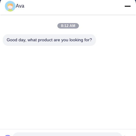
Ava
Los Vídeos
Sobre Nosotros
8:12 AM
Recorrido Por La Fábrica
Good day, what product are you looking for?
Control De Calidad
Contacta Con Nosotros
Solicitar Una Cita
Noticias
Follow Us
©2013- WUXI SYLAITH SPECIAL STEEL CO.,LTD. Todos los derechos