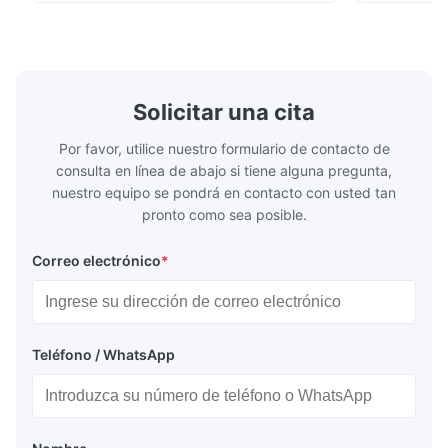
cylinder. Product Name Seamless Steel
building in
Pipe Tube Material Q195, Q235, Q345;
industy,Petr
ASTM A53 GrA,GrB; STKM11,ST37,ST52,
Name Hot Ro
16Mn,etc. Length Length:Single random
Carbon Ste
length/Double random length 5m-
W.T 3.91mm
14m,5.8m,6m,10m-12m,12m or as
rolled/ Hot
Solicitar una cita
customer's actual requirys Standard JIS
5-12m as pe
G3466, EN 10219, GB/T 3094-2000,
Material 53
Por favor, utilice nuestro formulario de contacto de
Q235,
consulta en línea de abajo si tiene alguna pregunta,
nuestro equipo se pondrá en contacto con usted tan
pronto como sea posible.
Correo electrónico
*
Teléfono / WhatsApp