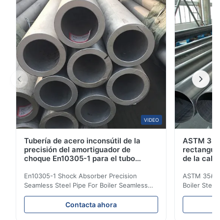
principales son: Material: 2.25Cr-1Mo (2.25% ...
VIDEO
Tubería de acero inconsútil de la
ASTM 35#
precisión del amortiguador de
rectangul
choque En10305-1 para el tubo
de la cald
inconsútil de la caldera
316 20Mn
En10305-1 Shock Absorber Precision
ASTM 35# 3
Seamless Steel Pipe For Boiler Seamless
Boiler Stee
Tube Seamless Precision steel tubes To be
Lehgth Its a
used in hydraulic system, automobile and
transportati
Contacta ahora
precision machinery parts for cars and
fluid,Constr