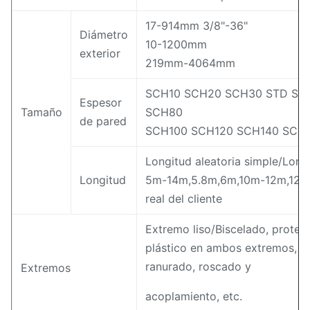
17-914mm 3/8"-36"
Diámetro
10-1200mm
exterior
219mm-4064mm
SCH10 SCH20 SCH30 STD SC
Espesor
Tamaño
SCH80
de pared
SCH100 SCH120 SCH140 SCH1
Longitud aleatoria simple/Long
Longitud
5m-14m,5.8m,6m,10m-12m,12m o
real del cliente
Extremo liso/Biscelado, proteg
plástico en ambos extremos, c
ranurado, roscado y
Extremos
acoplamiento, etc.