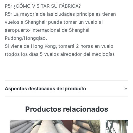
P5: ¿CÓMO VISITAR SU FÁBRICA?
R5: La mayoría de las ciudades principales tienen
vuelos a Shanghái; puede tomar un vuelo al
aeropuerto internacional de Shanghái
Pudong/Hongqiao.
Si viene de Hong Kong, tomará 2 horas en vuelo
(todos los días 5 vuelos alrededor del mediodía).
Aspectos destacados del producto
Tubería de acero sin soldadura de baja aleación y
Productos relacionados
resistente al calor ASTM A355 P22 DN400 Sch80 El
P22 no es una tubería de acero al carbono, sino una
tubería de acero de baja aleación y resistente al calor
(acero al cromo-molibdeno). Sus características