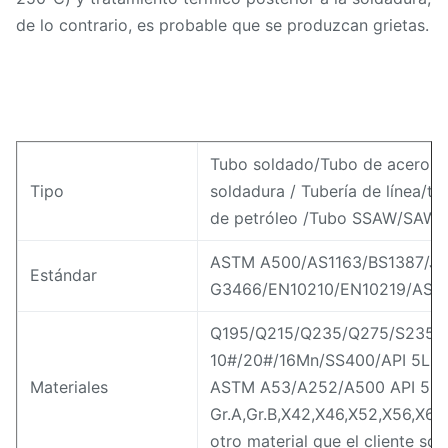
de lo contrario, es probable que se produzcan grietas.
Tubo soldado/Tubo de acero al
Tipo
soldadura / Tubería de línea/tu
de petróleo /Tubo SSAW/SAWH
ASTM A500/AS1163/BS1387/JI
Estándar
G3466/EN10210/EN10219/AST
Q195/Q215/Q235/Q275/S235/
10#/20#/16Mn/SS400/API 5L /
Materiales
ASTM A53/A252/A500 API 5L 
Gr.A,Gr.B,X42,X46,X52,X56,X60
otro material que el cliente soli