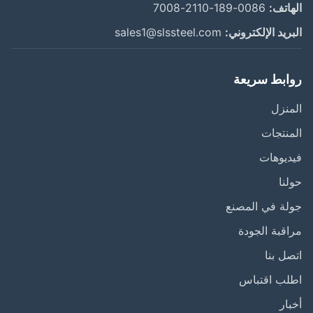
اتف:
0086-189-2110-7008
ريد الإلكتروني:
sales1@slssteel.com
ابط سريعة
نزل
نتجات
يوهات
نا
ة في المصنع
قبة الجودة
ل بنا
لب اقتباس
ار