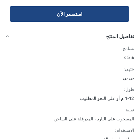
استفسر الآن
صيل المنتج
مح:
هي:
بي
ل:
لنحو المطلوب
ة:
سحوب على البارد ، المدرفلة على الساخن
ستخدام: