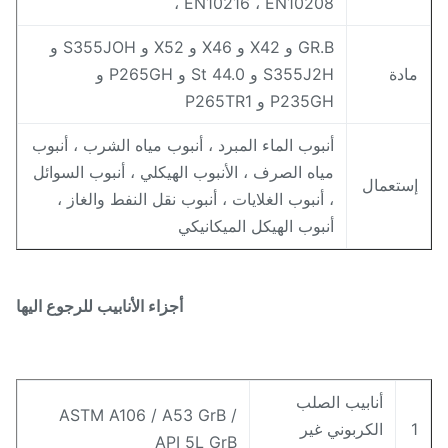
، EN10216 ، EN10208
GR.B و X42 و X46 و X52 و S355JOH و
ادة
S355J2H و St 44.0 و P265GH و
P235GH و P265TR1
أنبوب الماء المبرد ، أنبوب مياه الشرب ، أنبوب
مياه الصرف ، الأنبوب الهيكلي ، أنبوب السوائل
ستعمال
، أنبوب الغلايات ، أنبوب نقل النفط والغاز ،
أنبوب الهيكل الميكانيكي
أجزاء الأنابيب للرجوع اليها
أنابيب الصلب
ASTM A106 / A53 GrB /
الكربوني غير
API 5L GrB