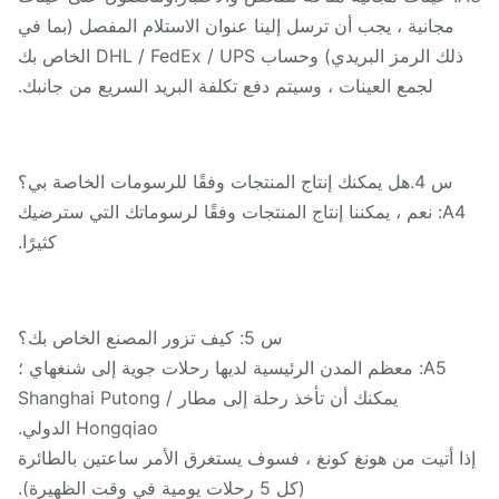
مجانية ، يجب أن ترسل إلينا عنوان الاستلام المفصل (بما في
ذلك الرمز البريدي) وحساب DHL / FedEx / UPS الخاص بك
لجمع العينات ، وسيتم دفع تكلفة البريد السريع من جانبك.
س 4.هل يمكنك إنتاج المنتجات وفقًا للرسومات الخاصة بي؟
A4: نعم ، يمكننا إنتاج المنتجات وفقًا لرسوماتك التي سترضيك
كثيرًا.
س 5: كيف تزور المصنع الخاص بك؟
A5: معظم المدن الرئيسية لديها رحلات جوية إلى شنغهاي ؛
يمكنك أن تأخذ رحلة إلى مطار Shanghai Putong /
Hongqiao الدولي.
ا أتيت من هونغ كونغ ، فسوف يستغرق الأمر ساعتين بالطائرة
(كل 5 رحلات يومية في وقت الظهيرة).