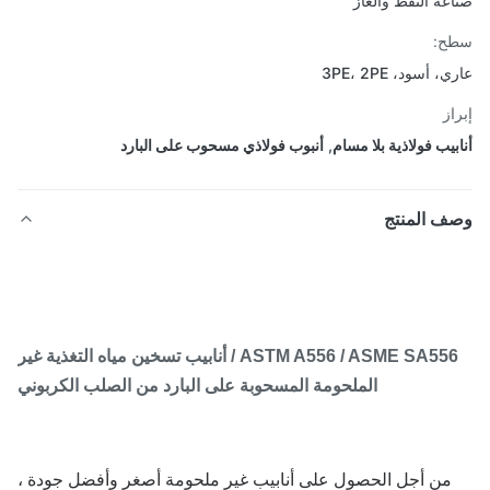
عة النفط والغاز
ح:
 أسود، 3PE، 2PE
از
بيب فولاذية بلا مسام
,
أنبوب فولاذي مسحوب على البارد
ف المنتج
ASTM A556 / ASME SA556 / أنابيب تسخين مياه التغذية غير
الملحومة المسحوبة على البارد من الصلب الكربوني
من أجل الحصول على أنابيب غير ملحومة أصغر وأفضل جودة ،