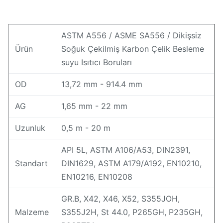
ASTM A556 / ASME SA556 / Dikişsiz
Ürün
Soğuk Çekilmiş Karbon Çelik Besleme
suyu Isıtıcı Boruları
OD
13,72 mm - 914.4 mm
AG
1,65 mm - 22 mm
Uzunluk
0,5 m - 20 m
API 5L, ASTM A106/A53, DIN2391,
Standart
DIN1629, ASTM A179/A192, EN10210,
EN10216, EN10208
GR.B, X42, X46, X52, S355JOH,
Malzeme
S355J2H, St 44.0, P265GH, P235GH,