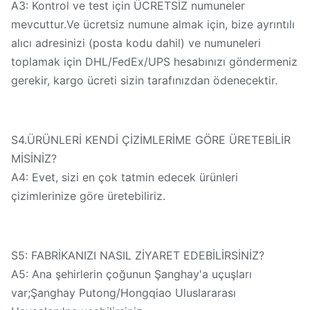
A3: Kontrol ve test için ÜCRETSİZ numuneler
mevcuttur.Ve ücretsiz numune almak için, bize ayrıntılı
alıcı adresinizi (posta kodu dahil) ve numuneleri
toplamak için DHL/FedEx/UPS hesabınızı göndermeniz
gerekir, kargo ücreti sizin tarafınızdan ödenecektir.
S4.ÜRÜNLERİ KENDİ ÇİZİMLERİME GÖRE ÜRETEBİLİR
MİSİNİZ?
A4: Evet, sizi en çok tatmin edecek ürünleri
çizimlerinize göre üretebiliriz.
S5: FABRİKANIZI NASIL ZİYARET EDEBİLİRSİNİZ?
A5: Ana şehirlerin çoğunun Şanghay'a uçuşları
var;Şanghay Putong/Hongqiao Uluslararası