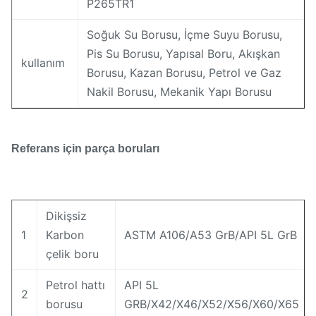
P265TR1
Soğuk Su Borusu, İçme Suyu Borusu,
Pis Su Borusu, Yapısal Boru, Akışkan
kullanım
Borusu, Kazan Borusu, Petrol ve Gaz
Nakil Borusu, Mekanik Yapı Borusu
Referans için parça boruları
Dikişsiz
1
Karbon
ASTM A106/A53 GrB/API 5L GrB
çelik boru
Petrol hattı
API 5L
2
borusu
GRB/X42/X46/X52/X56/X60/X65