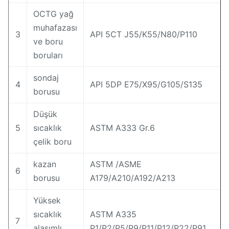
OCTG yağ
muhafazası
3
API 5CT J55/K55/N80/P110
ve boru
boruları
sondaj
4
API 5DP E75/X95/G105/S135
borusu
Düşük
5
sıcaklık
ASTM A333 Gr.6
çelik boru
kazan
ASTM /ASME
6
borusu
A179/A210/A192/A213
Yüksek
sıcaklık
ASTM A335
7
alaşımlı
P1/P2/P5/P9/P11/P12/P22/P91