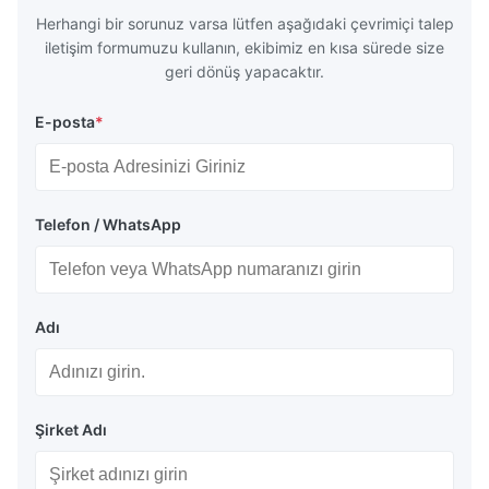
G3466, EN 10219, GB/T 3094-2000,
Material 53
Herhangi bir sorunuz varsa lütfen aşağıdaki çevrimiçi talep
Q235,
iletişim formumuzu kullanın, ekibimiz en kısa sürede size
geri dönüş yapacaktır.
E-posta
*
Telefon / WhatsApp
Adı
Şirket Adı