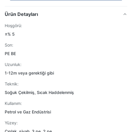
Ürün Detayları
Hoşgörü:
±% 5
Son:
PE BE
Uzunluk:
1-12m veya gerektiği gibi
Teknik:
Soğuk Çekilmiş, Sıcak Haddelenmiş
Kullanım:
Petrol ve Gaz Endüstrisi
Yüzey:
Çıplak, siyah, 3 pe, 2 pe.