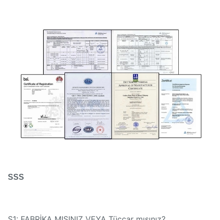
SSS
S1: FABRİKA MISINIZ VEYA Tüccar mısınız?