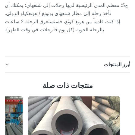
ج5: معظم المدن الرئيسية لديها رحلات إلى شنغهاي؛ يمكنك أن
تأخذ رحلة إلى مطار شنغهاي بوتونغ / هونغكياو الدولي.
إذا كنت قادماً من هونغ كونغ، فستستغرق الرحلة 2 ساعات
بالرحلة الجوية (كل يوم 5 رحلات في وقت الظهر).
ز المنتجات
304 304L 309S 310S 316L 316ti 321 347H 317L 904L
منتجات ذات صلة
2205 2507 أنابيب الفولاذ المقاوم للصدأ أنبوب الفولاذ المقاوم
صدأ هو فولاذ مجوف طويل مستدير، والذي يستخدم على نطاق
واسع في النفط والكيماويات والطبية والغذاء والصناعة
لخفيفة،الأجهزة الميكانيكية والأنابيب الصناعية الأخرى والأجزاء
الهيكلية الميكانيكية...