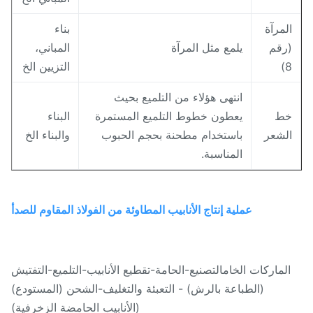
لمرآة
بناء
رقم
يلمع مثل المرآة
المباني،
8
التزيين الخ
انتهى هؤلاء من التلميع بحيث
ط
يعطون خطوط التلميع المستمرة
البناء
لشعر
باستخدام مطحنة بحجم الحبوب
والبناء الخ
المناسبة.
عملية إنتاج الأنابيب المطاوئة من الفولاذ المقاوم للصدأ
الماركات الخامالتصنيع-الحامة-تقطيع الأنابيب-التلميع-التفتيش
(الطباعة بالرش) - التعبئة والتغليف-الشحن (المستودع)
(الأنابيب الحامضة الزخرفية)