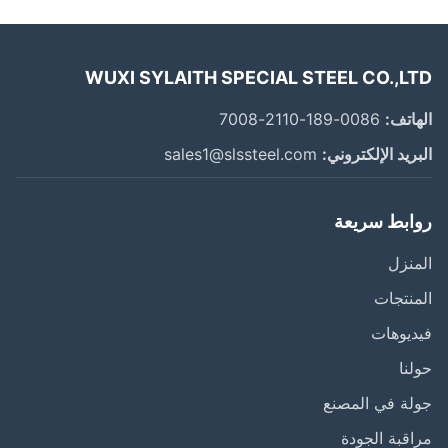
WUXI SYLAITH SPECIAL STEEL CO.,L
اتف:
0086-189-2110-7008
ريد الإلكتروني:
sales1@slssteel.com
ابط سريعة
نزل
نتجات
يوهات
نا
ة في المصنع
قبة الجودة