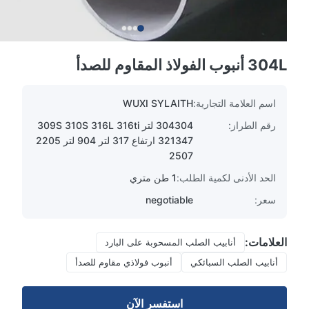
304L أنبوب الفولاذ المقاوم للصدأ
اسم العلامة التجارية:
WUXI SYLAITH
رقم الطراز:
304304 لتر 309S 310S 316L 316ti
321347 ارتفاع 317 لتر 904 لتر 2205
2507
الحد الأدنى لكمية الطلب:
1 طن متري
سعر:
negotiable
العلامات:
أنابيب الصلب المسحوبة على البارد
أنابيب الصلب السبائكي
أنبوب فولاذي مقاوم للصدأ
استفسر الآن