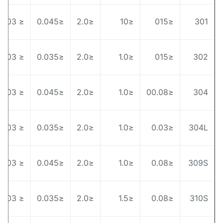
0
≤ 0.03
≤0.045
≤2.0
≤10
≤015
30
0
≤ 0.03
≤0.035
≤2.0
≤1.0
≤015
30
5
≤ 0.03
≤0.045
≤2.0
≤1.0
≤00.08
30
0
≤ 0.03
≤0.035
≤2.0
≤1.0
≤0.03
304
0
≤ 0.03
≤0.045
≤2.0
≤1.0
≤0.08
309
-
≤ 0.03
≤0.035
≤2.0
≤1.5
≤0.08
310
0