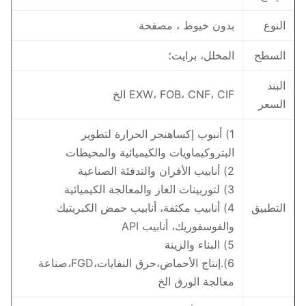
لنوع
بدون خيوط ، مصفحة
لسطح
المخلل، برايت؛
لبند
EXW، FOB، CNF، CIF الخ
لسعر
1) أنبوب إكساهنجر الحرارة لتطوير
البتروكيماويات والكيميائية والمحيطات
2) أنابيب الأفران والتدفئة الصناعية
3) لتوربينات الغاز والمعالجة الكيميائية
لتطبيق
4) أنابيب مكثفة، أنابيب حمض الكبريتيك
والفوسفوريك، أنابيب API
5) البناء والزينة
6).إنتاج الأحماض،حرق النفايات،FGD،صناعة
معالجة الورق الخ