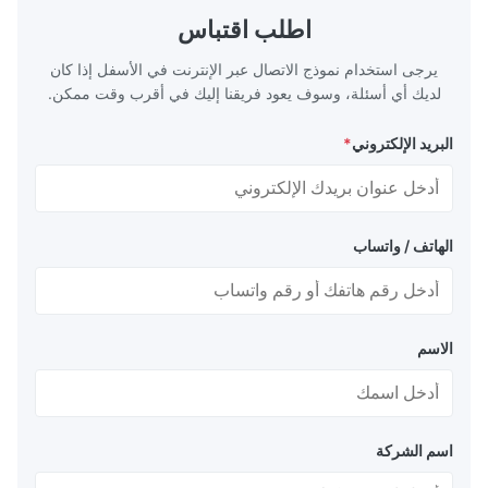
d drawn Length
14m,5.8m,6m,10m-12m,12m or as
اطلب اقتباس
s requirements
customer's actual requirys Standard JIS
 A106 Grade C,
G3466, EN 10219, GB/T 3094-2000,
يرجى استخدام نموذج الاتصال عبر الإنترنت في الأسفل إذا كان
Q235,
لديك أي أسئلة، وسوف يعود فريقنا إليك في أقرب وقت ممكن.
البريد الإلكتروني
*
الهاتف / واتساب
الاسم
اسم الشركة