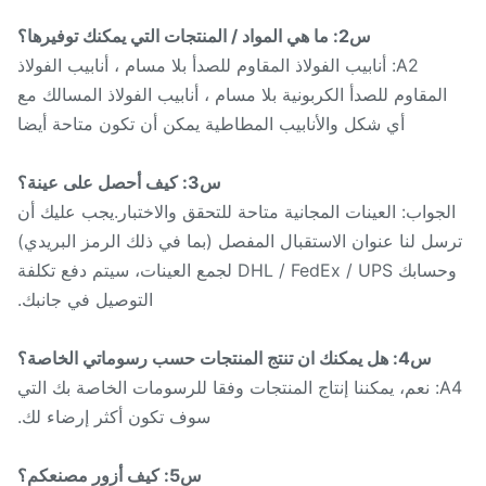
س2: ما هي المواد / المنتجات التي يمكنك توفيرها؟
A2: أنابيب الفولاذ المقاوم للصدأ بلا مسام ، أنابيب الفولاذ
المقاوم للصدأ الكربونية بلا مسام ، أنابيب الفولاذ المسالك مع
أي شكل والأنابيب المطاطية يمكن أن تكون متاحة أيضا
س3: كيف أحصل على عينة؟
لجواب: العينات المجانية متاحة للتحقق والاختبار.يجب عليك أن
سل لنا عنوان الاستقبال المفصل (بما في ذلك الرمز البريدي)
وحسابك DHL / FedEx / UPS لجمع العينات، سيتم دفع تكلفة
التوصيل في جانبك.
س4: هل يمكنك ان تنتج المنتجات حسب رسوماتي الخاصة؟
A4: نعم، يمكننا إنتاج المنتجات وفقا للرسومات الخاصة بك التي
سوف تكون أكثر إرضاء لك.
س5: كيف أزور مصنعكم؟