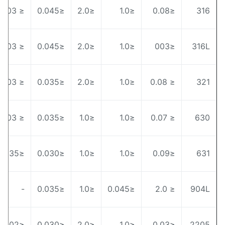
0
≤ 0.03
≤0.045
≤2.0
≤1.0
≤0.08
31
≤ 0.03
≤0.045
≤2.0
≤1.0
≤003
316
0
0
≤ 0.03
≤0.035
≤2.0
≤1.0
≤ 0.08
32
0
≤ 0.03
≤0.035
≤1.0
≤1.0
≤ 0.07
63
5
≤0.035
≤0.030
≤1.0
≤1.0
≤0.09
63
0
-
≤0.035
≤1.0
≤0.045
≤ 2.0
904
5
≤0.02
≤0.030
≤2.0
≤1.0
≤0.03
220