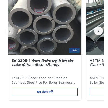
VIDEO
En10305-1 बॉयलर सीमलेस ट्यूब के लिए शॉक
ASTM 35# 
एब्जॉर्बर प्रेसिजन सीमलेस स्टील पाइप
बॉयलर स्टील
En10305-1 Shock Absorber Precision
ASTM 35# 3
Seamless Steel Pipe For Boiler Seamless
Boiler Stee
Tube Seamless Precision steel tubes To be
Lehgth Its a
used in hydraulic system, automobile and
transportati
अब संपर्क करें
precision machinery parts for cars and
fluid,Constr
cylinder. Product Name Seamless Steel
building in
Pipe Tube Material Q195, Q235, Q345;
industy,Petr