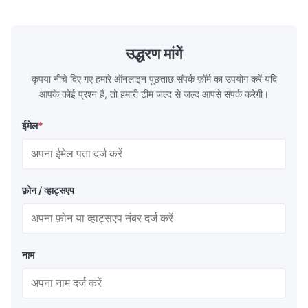
ASTM A53 GrA,GrB; STKM11,ST37,ST52,
Name Hot Ro
16Mn,etc. Length Length:Single random
Carbon Ste
length/Double random length 5m-
W.T 3.91mm
14m,5.8m,6m,10m-12m,12m or as
rolled/ Hot
उद्धरण मांगें
customer's actual requirys Standard JIS
5-12m as pe
G3466, EN 10219, GB/T 3094-2000,
Material 53
कृपया नीचे दिए गए हमारे ऑनलाइन पूछताछ संपर्क फ़ॉर्म का उपयोग करें यदि
Q235,
आपके कोई प्रश्न हैं, तो हमारी टीम जल्द से जल्द आपसे संपर्क करेगी।
ईमेल
*
फ़ोन / व्हाट्सएप
नाम