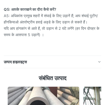
Q5: आपके कारखाने का दौरा कैसे करें?
A5: अधिकांश प्रमुख शहरों में शंघाई के लिए उड़ानें हैं; आप शंघाई पुटोंग/
होंगकियाओ अंतर्राष्ट्रीय हवाई अड्डे के लिए उड़ान ले सकते हैं।
यदि आप हांगकांग से आते हैं, तो उड़ान से 2 घंटे लगेंगे (हर दिन दोपहर के
समय के आसपास 5 उड़ानें) ।
उत्पाद हाइलाइट्स
304 304L 309S 310S 316L 316ti 321 347H 317L 904L
संबंधित उत्पाद
2205 2507 स्टेनलेस स्टील पाइप/स्टेनलेस स्टील ट्यूब स्टेनलेस
स्टील पाइप एक खोखले लंबे दौर स्टील है, जो व्यापक रूप से पेट्रोलियम,
रासायनिक, चिकित्सा, खाद्य, प्रकाश उद्योग में प्रयोग किया जाता
है,मैकेनिकल इंस्ट्रूमेंटेशन और अन्य औद्योगिक पाइपलाइन और मैक...