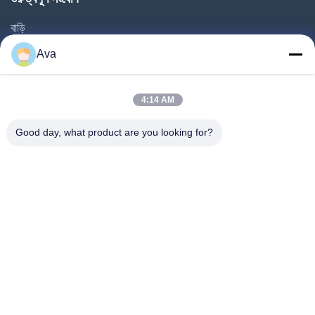
বাড়ি
পণ্য
Ava
ভিডিও
আমাদের সম্বন্ধে
4:14 AM
কারখানা পরিদর্শন
Good day, what product are you looking for?
গুণমান নিয়ন্ত্রণ
আমাদের সাথে যোগাযোগ
একটি উদ্ধৃতি অনুরোধ করুন
খবর
Follow Us