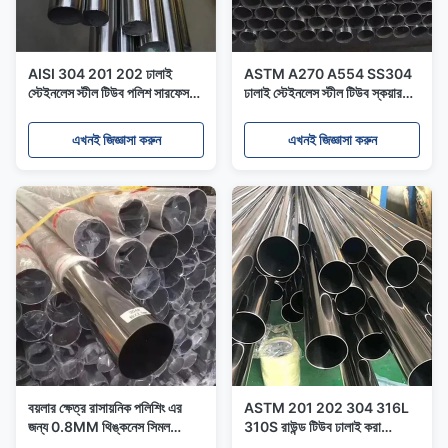
AISI 304 201 202 ঢালাই
ASTM A270 A554 SS304
স্টেইনলেস স্টীল টিউব পলিশ সারফেস
ঢালাই স্টেইনলেস স্টীল টিউব স্কয়ার
আলংকারিক টিউব
পাইপ আইনক্স এসএস বিজোড় টিউব
এখনই জিজ্ঞাসা করুন
এখনই জিজ্ঞাসা করুন
বয়লার ক্ষেত্র রাসায়নিক পলিশিং এর
ASTM 201 202 304 316L
জন্য 0.8MM থিঙ্কনেস সিমল
310S রাউন্ড টিউব ঢালাই করা
ওয়েল্ডেড স্টেইনলেস টিউব পাইপ
স্টেইনলেস স্টীল টিউব যন্ত্রপাতির জন্য