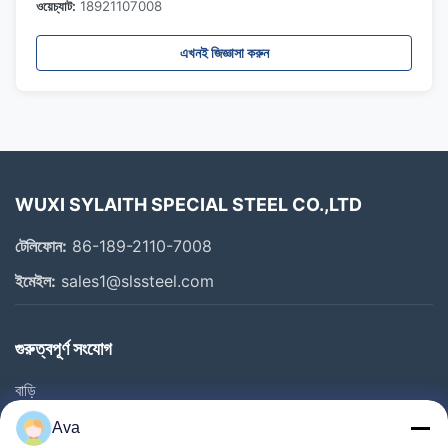
ওয়েচ্যাট:
18921107008
এখনই জিজ্ঞাসা করুন
WUXI SYLAITH SPECIAL STEEL CO.,LTD
টেলিফোন:
86-189-2110-7008
ইমেইল:
sales1@slssteel.com
গুরুত্বপূর্ণ সংযোগ
বাড়ি
পণ্য
Ava