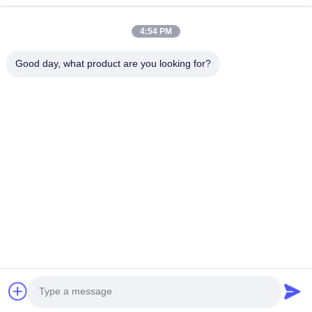
ভিডিও
আমাদের সম্বন্ধে
4:54 PM
কারখানা পরিদর্শন
Good day, what product are you looking for?
গুণমান নিয়ন্ত্রণ
আমাদের সাথে যোগাযোগ
একটি উদ্ধৃতি অনুরোধ করুন
খবর
Follow Us
©2013- WUXI SYLAITH SPECIAL STEEL CO.,LTD. সমস্ত অধিকার সংরক্ষিত।