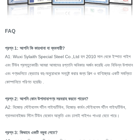
FAQ
প্রশ্ন 1: আপনি কি কারখানা বা ব্যবসায়ী?
A1: Wuxi Sylaith Special Steel Co.,Ltd হল 2010 সাল থেকে ইস্পাত পাইপ
এবং টিউব প্রস্তুতকারী৷ আমরা আমাদের রপ্তানি অধিকার অর্জন করেছি এবং বিভিন্ন উপাদান
এবং পণ্যগুলিতে ক্রেতার বহু-অনুরোধকে সন্তুষ্ট করার জন্য শিল্প ও বাণিজ্যের একটি সমন্বিত
কোম্পানিতে পরিণত হয়েছি৷ .
প্রশ্ন 2: আপনি কোন উপাদান/পণ্য সরবরাহ করতে পারেন?
A2: বিজোড় স্টেইনলেস স্টীল পাইপ/টিউব, বিজোড় কার্বন স্টেইনলেস স্টীল পাইপ/টিউব,
গ্যালভানাইজড স্টিল টিউব যেকোন আকৃতি এবং ঢালাই পাইপও পাওয়া যেতে পারে।
প্রশ্ন 3: কিভাবে একটি নমুনা পেতে?