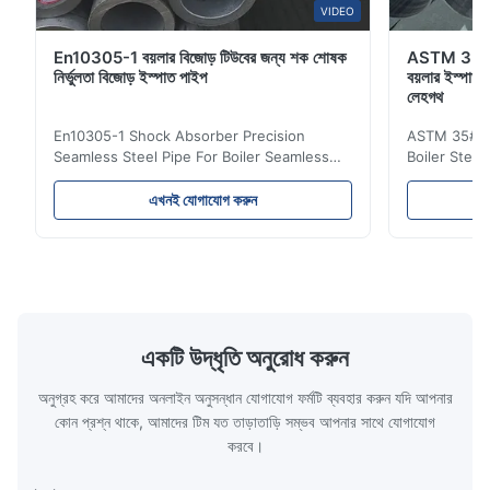
VIDEO
En10305-1 বয়লার বিজোড় টিউবের জন্য শক শোষক
ASTM 35# 
নির্ভুলতা বিজোড় ইস্পাত পাইপ
বয়লার ইস্পাত 
লেহগথ
En10305-1 Shock Absorber Precision
ASTM 35# 3
Seamless Steel Pipe For Boiler Seamless
Boiler Stee
Tube Seamless Precision steel tubes To be
Lehgth Its a
used in hydraulic system, automobile and
transportati
এখনই যোগাযোগ করুন
precision machinery parts for cars and
fluid,Constr
cylinder. Product Name Seamless Steel
building in
Pipe Tube Material Q195, Q235, Q345;
industy,Petr
ASTM A53 GrA,GrB; STKM11,ST37,ST52,
Name Hot Ro
16Mn,etc. Length Length:Single random
Carbon Ste
length/Double random length 5m-
W.T 3.91mm
14m,5.8m,6m,10m-12m,12m or as
rolled/ Hot
একটি উদ্ধৃতি অনুরোধ করুন
customer's actual requirys Standard JIS
5-12m as pe
G3466, EN 10219, GB/T 3094-2000,
Material 53
অনুগ্রহ করে আমাদের অনলাইন অনুসন্ধান যোগাযোগ ফর্মটি ব্যবহার করুন যদি আপনার
Q235,
কোন প্রশ্ন থাকে, আমাদের টিম যত তাড়াতাড়ি সম্ভব আপনার সাথে যোগাযোগ
করবে।