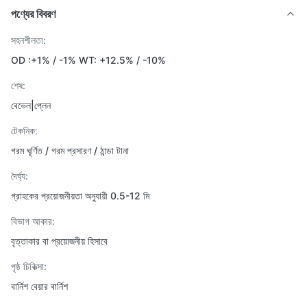
পণ্যের বিবরণ
সহনশীলতা:
OD :+1% / -1% WT: +12.5% ​​/ -10%
শেষ:
বেভেল|প্লেন
টেকনিক:
গরম ঘূর্ণিত / গরম প্রসারণ / ঠান্ডা টানা
দৈর্ঘ্য:
গ্রাহকের প্রয়োজনীয়তা অনুযায়ী 0.5-12 মি
বিভাগ আকার:
বৃত্তাকার বা প্রয়োজনীয় হিসাবে
পৃষ্ঠ চিকিত্সা:
বার্নিশ বেয়ার বার্নিশ