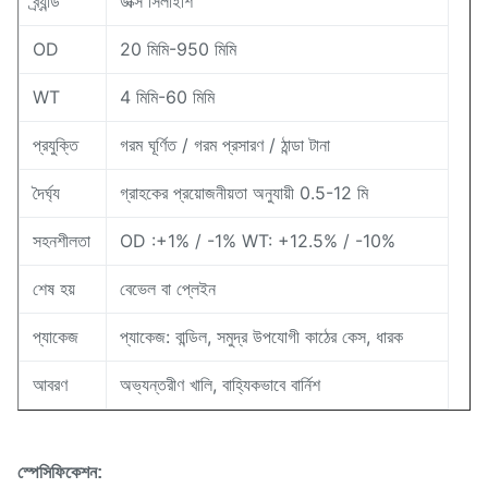
ব্র্যান্ড
উক্সি সিলাইশি
OD
20 মিমি-950 মিমি
WT
4 মিমি-60 মিমি
প্রযুক্তি
গরম ঘূর্ণিত / গরম প্রসারণ / ঠান্ডা টানা
দৈর্ঘ্য
গ্রাহকের প্রয়োজনীয়তা অনুযায়ী 0.5-12 মি
সহনশীলতা
OD :+1% / -1% WT: +12.5% ​​/ -10%
শেষ হয়
বেভেল বা প্লেইন
প্যাকেজ
প্যাকেজ: বান্ডিল, সমুদ্র উপযোগী কাঠের কেস, ধারক
আবরণ
অভ্যন্তরীণ খালি, বাহ্যিকভাবে বার্নিশ
স্পেসিফিকেশন: