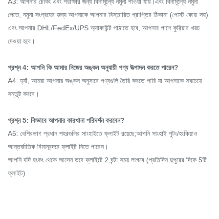
A3: আপনার চেকিং এবং পরীক্ষার জন্য বিনামূল্যে নমুনা পাওয়া যায়।এবং বিনামূল্যে নমুনা
পেতে, নমুনা সংগ্রহের জন্য আপনাকে আপনার বিস্তারিত প্রাপ্তির ঠিকানা (পোস্ট কোড সহ)
এবং আপনার DHL/FedEx/UPS অ্যাকাউন্ট পাঠাতে হবে, আপনার পাশে কুরিয়ার খরচ
দেওয়া হবে।
প্রশ্ন 4: আপনি কি আমার নিজের অঙ্কন অনুযায়ী পণ্য উত্পাদন করতে পারেন?
A4: হ্যাঁ, আমরা আপনার অঙ্কন অনুসারে পণ্যগুলি তৈরি করতে পারি যা আপনাকে সবচেয়ে
সন্তুষ্ট করবে।
প্রশ্ন 5: কিভাবে আপনার কারখানা পরিদর্শন করবেন?
A5: বেশিরভাগ প্রধান শহরগুলির সাংহাইতে ফ্লাইট রয়েছে;আপনি সাংহাই পুটং/হংকিয়াও
আন্তর্জাতিক বিমানবন্দরে ফ্লাইট নিতে পারেন।
আপনি যদি হংকং থেকে আসেন তবে ফ্লাইটে 2 ঘন্টা সময় লাগবে (প্রতিদিন দুপুরের দিকে 5টি
ফ্লাইট)