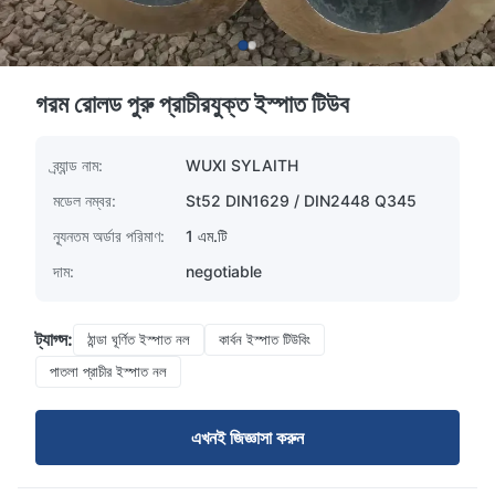
গরম রোলড পুরু প্রাচীরযুক্ত ইস্পাত টিউব
ব্র্যান্ড নাম:
WUXI SYLAITH
মডেল নম্বর:
St52 DIN1629 / DIN2448 Q345
ন্যূনতম অর্ডার পরিমাণ:
1 এম.টি
দাম:
negotiable
ট্যাগ্স:
ঠান্ডা ঘূর্ণিত ইস্পাত নল
কার্বন ইস্পাত টিউবিং
পাতলা প্রাচীর ইস্পাত নল
এখনই জিজ্ঞাসা করুন