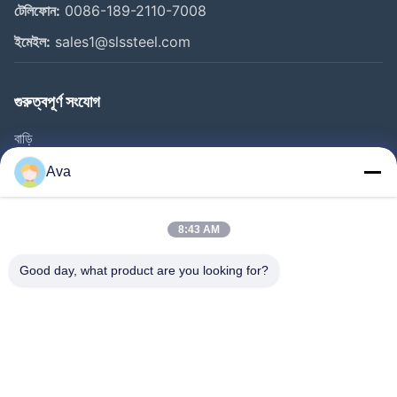
টেলিফোন:
0086-189-2110-7008
ইমেইল:
sales1@slssteel.com
গুরুত্বপূর্ণ সংযোগ
বাড়ি
পণ্য
Ava
ভিডিও
আমাদের সম্বন্ধে
8:43 AM
কারখানা পরিদর্শন
Good day, what product are you looking for?
গুণমান নিয়ন্ত্রণ
আমাদের সাথে যোগাযোগ
একটি উদ্ধৃতি অনুরোধ করুন
খবর