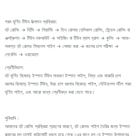
গরম ঘূর্ণিত টিউব উত্পাদন প্রক্রিয়া:
হট রোলিং → হিটিং → পিয়ার্সিং → তিন রোলার হেলিকাল রোলিং, টেন্ডেম রোলিং বা
এক্সট্রুশন → টিউব নকআউট → সাইজিং বা টিউব ব্যাস হ্রাস → কুলিং → আধা-
সমাপ্ত হট রোলড সিমলেস পাইপ → সোজা করা → জলের চাপ পরীক্ষা →
লেবেলিং → ওয়ারেহস
শ্রেণীবিভাগ:
হট ঘূর্ণিত বিজোড় ইস্পাত টিউব সাধারণ ইস্পাত পাইপ, নিম্ন এবং মাঝারি চাপ
বয়লার বিজোড় ইস্পাত টিউব, উচ্চ চাপ বয়লার বিজোড় পাইপ, স্টেইনলেস স্টীল গরম
ঘূর্ণিত পাইপ, এবং আরো মধ্যে শ্রেণীবদ্ধ করা যেতে পারে।
সুবিধাদি :
আমাদের হট রোলিং প্রক্রিয়া গ্রহণের কারণে, হট রোলড পাইপ তৈরির জন্য ইস্পাত
স্ল্যাবের মূল ঢালাই কাঠামোটি ধ্বংস হয়ে গেছে।এর মানে হল যে ইস্পাত উপাদানের