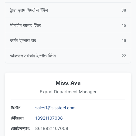
ঠান্ডা ড্রাম সিমलेस টিউব
38
সীমাহীন বয়লার টিউব
15
কার্বন ইস্পাত বার
19
আয়তক্ষেত্রাকার ইস্পাত টিউব
22
Miss. Ava
Export Department Manager
ইমেইল:
sales1@slssteel.com
টেলিফোন:
18921107008
হোয়াটসঅ্যাপ:
8618921107008