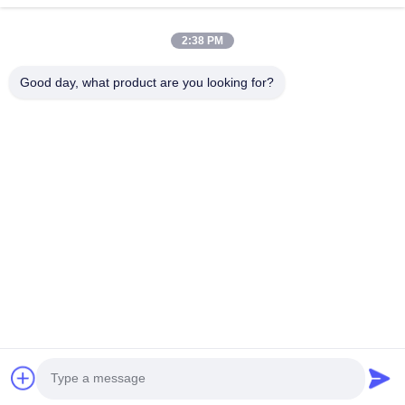
ভিডিও
আমাদের সম্বন্ধে
2:38 PM
কারখানা পরিদর্শন
Good day, what product are you looking for?
গুণমান নিয়ন্ত্রণ
আমাদের সাথে যোগাযোগ
একটি উদ্ধৃতি অনুরোধ করুন
খবর
Follow Us
©2013- WUXI SYLAITH SPECIAL STEEL CO.,LTD. সমস্ত অধিকার সংরক্ষিত।