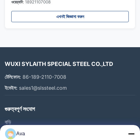
ওয়েচ্যাট:
18921107008
এখনই জিজ্ঞাসা করুন
WUXI SYLAITH SPECIAL STEEL CO.,LTD
টেলিফোন:
86-189-2110-7008
ইমেইল:
sales1@slssteel.com
গুরুত্বপূর্ণ সংযোগ
বাড়ি
পণ্য
Ava