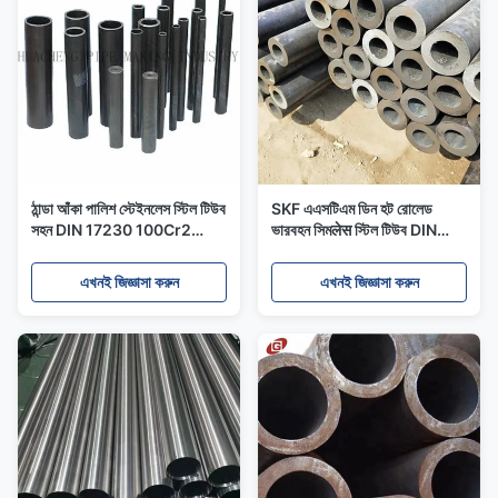
ঠান্ডা আঁকা পালিশ স্টেইনলেস স্টিল টিউব
SKF এএসটিএম ডিন হট রোলেড
সহন DIN 17230 100Cr2
ভারবহন সিমलेस স্টিল টিউব DIN
গিগাবাইট ASTM
17230 100CrMn6
GCr15SiMn
এখনই জিজ্ঞাসা করুন
এখনই জিজ্ঞাসা করুন