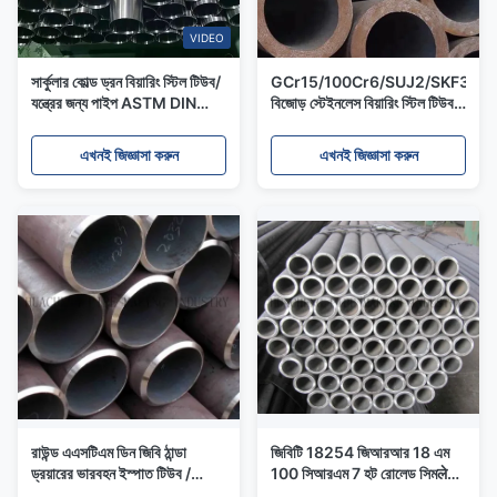
VIDEO
সার্কুলার কোল্ড ড্রন বিয়ারিং স্টিল টিউব/
GCr15/100Cr6/SUJ2/SKF3/S
যন্ত্রের জন্য পাইপ ASTM DIN
বিজোড় স্টেইনলেস বিয়ারিং স্টিল টিউব
GB/T 18254 GCr4
ব্যাস 16mm ~ 320mm
এখনই জিজ্ঞাসা করুন
এখনই জিজ্ঞাসা করুন
রাউন্ড এএসটিএম ডিন জিবি ঠান্ডা
জিবিটি 18254 জিআরআর 18 এম
ড্রয়ারের ভারবহন ইস্পাত টিউব /
100 সিআরএম 7 হট রোলেড সিমलेस
আইএসও সার্টিফিকেট সঙ্গে স্টেইনলেস
বেয়ারিং মোটা ওয়াল 1.0 মিমি ~ 10