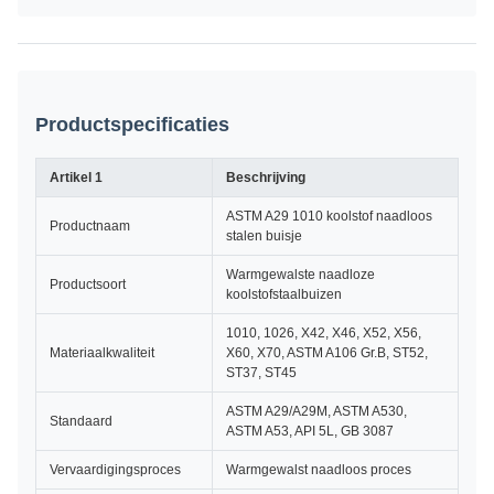
Productspecificaties
Artikel 1
Beschrijving
ASTM A29 1010 koolstof naadloos
Productnaam
stalen buisje
Warmgewalste naadloze
Productsoort
koolstofstaalbuizen
1010, 1026, X42, X46, X52, X56,
Materiaalkwaliteit
X60, X70, ASTM A106 Gr.B, ST52,
ST37, ST45
ASTM A29/A29M, ASTM A530,
Standaard
ASTM A53, API 5L, GB 3087
Vervaardigingsproces
Warmgewalst naadloos proces