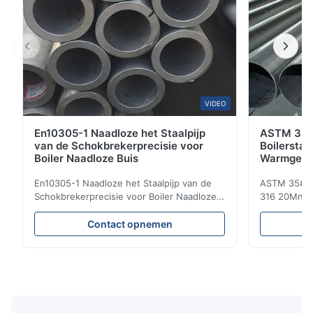
VIDEO
En10305-1 Naadloze het Staalpijp
ASTM 35# 
van de Schokbrekerprecisie voor
Boilersta
Boiler Naadloze Buis
Warmgewa
Pijp 6M L
En10305-1 Naadloze het Staalpijp van de
ASTM 35# 30
Schokbrekerprecisie voor Boiler Naadloze
316 20MnG 
Buis De naadloze buizen van het
Ronde Pijp 
Precisiestaal Om in hydraulisch systeem,
omvatten ver
Contact opnemen
auto en de delen van precisiemachines
Bouw, Elekt
voor auto's en cilinder worden gebruikt.
industy, Ch
Productnaam De naadloze Buis van de
Verkeer, en
Staalpijp Materiaal Q195, Q235...
warmgewalst