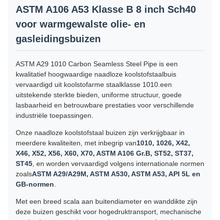
ASTM A106 A53 Klasse B 8 inch Sch40
voor warmgewalste olie- en
gasleidingsbuizen
ASTM A29 1010 Carbon Seamless Steel Pipe is een
kwalitatief hoogwaardige naadloze koolstofstaalbuis
vervaardigd uit koolstofarme staalklasse 1010.een
uitstekende sterkte bieden, uniforme structuur, goede
lasbaarheid en betrouwbare prestaties voor verschillende
industriële toepassingen.
Onze naadloze koolstofstaal buizen zijn verkrijgbaar in
meerdere kwaliteiten, met inbegrip van
1010, 1026, X42,
X46, X52, X56, X60, X70, ASTM A106 Gr.B, ST52, ST37,
ST45
, en worden vervaardigd volgens internationale normen
zoals
ASTM A29/A29M, ASTM A530, ASTM A53, API 5L en
GB-normen
.
Met een breed scala aan buitendiameter en wanddikte zijn
deze buizen geschikt voor hogedruktransport, mechanische