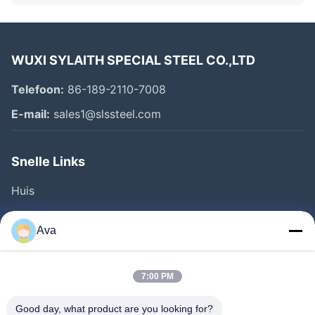
WUXI SYLAITH SPECIAL STEEL CO.,LTD
Telefoon:
86-189-2110-7008
E-mail:
sales1@slssteel.com
Snelle Links
Huis
Producten
Ava
Video's
Over Ons
7:00 PM
Fabriekstocht
Good day, what product are you looking for?
Kwaliteitscontrole