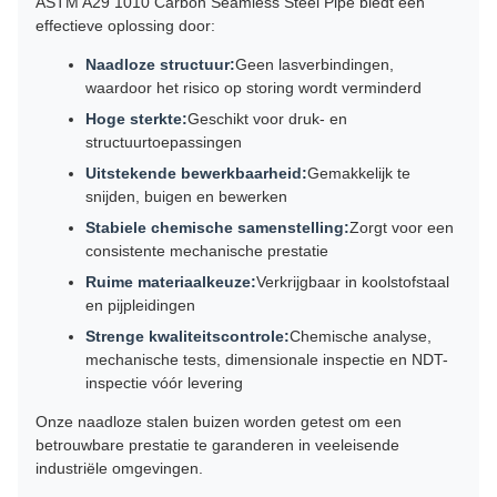
ASTM A29 1010 Carbon Seamless Steel Pipe biedt een
effectieve oplossing door:
Naadloze structuur:
Geen lasverbindingen,
waardoor het risico op storing wordt verminderd
Hoge sterkte:
Geschikt voor druk- en
structuurtoepassingen
Uitstekende bewerkbaarheid:
Gemakkelijk te
snijden, buigen en bewerken
Stabiele chemische samenstelling:
Zorgt voor een
consistente mechanische prestatie
Ruime materiaalkeuze:
Verkrijgbaar in koolstofstaal
en pijpleidingen
Strenge kwaliteitscontrole:
Chemische analyse,
mechanische tests, dimensionale inspectie en NDT-
inspectie vóór levering
Onze naadloze stalen buizen worden getest om een
betrouwbare prestatie te garanderen in veeleisende
industriële omgevingen.