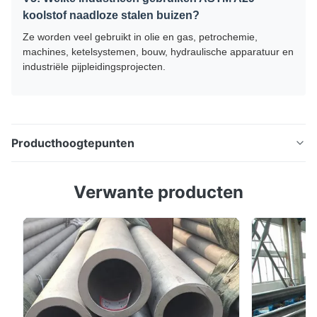
koolstof naadloze stalen buizen?
Ze worden veel gebruikt in olie en gas, petrochemie,
machines, ketelsystemen, bouw, hydraulische apparatuur en
industriële pijpleidingsprojecten.
Producthoogtepunten
ASTM A106 A53 Klasse B 8 inch Sch40 voor
Verwante producten
warmgewalste olie- en gasleidingsbuizen ASTM A29
1010 Carbon Seamless Steel Pipe is een kwalitatief
hoogwaardige naadloze koolstofstaalbuis vervaardigd
uit koolstofarme staalklasse 1010.een uitstekende
sterkte bieden, uniforme structuur, goede lasbaarheid
en ...