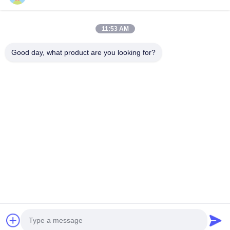
Vídeos
Sobre Nós
11:53 AM
Visita À Fábrica
Good day, what product are you looking for?
Controle De Qualidade
Contacte-Nos
Solicite Um Orçamento
Notícias
Follow Us
©2013- WUXI SYLAITH SPECIAL STEEL CO.,LTD. Todos os direitos
reservados.