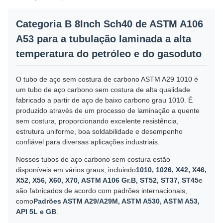
Categoria B 8Inch Sch40 de ASTM A106
A53 para a tubulação laminada a alta
temperatura do petróleo e do gasoduto
O tubo de aço sem costura de carbono ASTM A29 1010 é
um tubo de aço carbono sem costura de alta qualidade
fabricado a partir de aço de baixo carbono grau 1010. É
produzido através de um processo de laminação a quente
sem costura, proporcionando excelente resistência,
estrutura uniforme, boa soldabilidade e desempenho
confiável para diversas aplicações industriais.
Nossos tubos de aço carbono sem costura estão
disponíveis em vários graus, incluindo
1010, 1026, X42, X46,
X52, X56, X60, X70, ASTM A106 Gr.B, ST52, ST37, ST45
e
são fabricados de acordo com padrões internacionais,
como
Padrões ASTM A29/A29M, ASTM A530, ASTM A53,
API 5L e GB
.