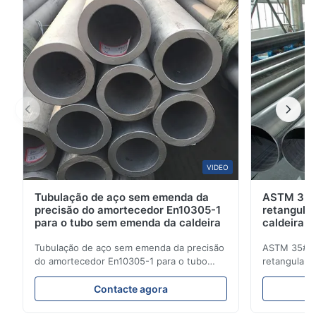
baixo carbono grau 1010. É produzido através de um
...
VIDEO
Tubulação de aço sem emenda da
ASTM 35#
precisão do amortecedor En10305-1
retangula
para o tubo sem emenda da caldeira
caldeira 
temperatu
Tubulação de aço sem emenda da precisão
ASTM 35# 3
do amortecedor En10305-1 para o tubo
retangular 
sem emenda da caldeira Tubos de aço da
316 20MnG l
precisão sem emenda Para para ser usado
Suas aplica
Contacte agora
nas peças de sistema hidráulico, de
óleo, do gás
automóvel e de maquinaria da precisão
da construç