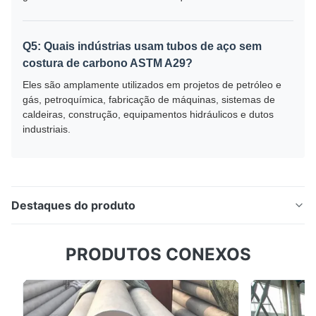
Q5: Quais indústrias usam tubos de aço sem
costura de carbono ASTM A29?
Eles são amplamente utilizados em projetos de petróleo e
gás, petroquímica, fabricação de máquinas, sistemas de
caldeiras, construção, equipamentos hidráulicos e dutos
industriais.
Destaques do produto
Categoria B 8Inch Sch40 de ASTM A106 A53 para a
PRODUTOS CONEXOS
tubulação laminada a alta temperatura do petróleo e
do gasoduto O tubo de aço sem costura de carbono
ASTM A29 1010 é um tubo de aço carbono sem
costura de alta qualidade fabricado a partir de aço de