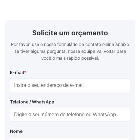
para carros e cilindro. Nome do produto
industy indu
Tubo sem emenda da tubulação ...
etc. Nome d
Solicite um orçamento
Por favor, use o nosso formulário de contato online abaixo
se tiver alguma pergunta, nossa equipe vai voltar para
você o mais rápido possível.
E-mail
*
Telefone / WhatsApp
Nome