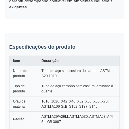
garantir desempenho confiável em ambientes industriais
exigentes.
Especificações do produto
Item
Descrição
Nome do
Tubo de aço sem costura de carbono ASTM
produto
A29 1010
Tipo de
Tubo de aço carbono sem costura laminado a
produto
quente
Grau de
1010, 1026, X42, X46, X52, X56, X60, X70,
material
ASTM A106 Gr.B, ST52, ST37, ST45
ASTM A29/A29M, ASTM A530, ASTM A53, API
Padrão
5L, GB 3087