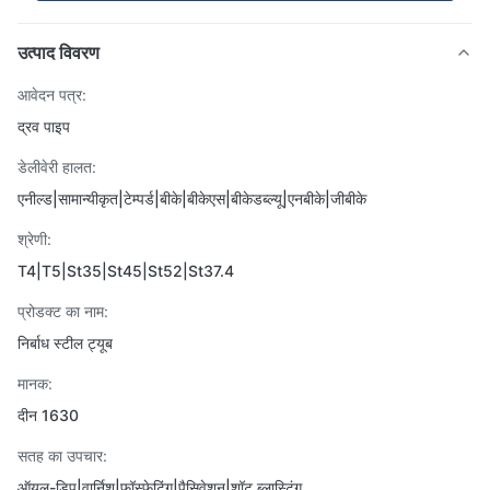
उत्पाद विवरण
आवेदन पत्र:
द्रव पाइप
डेलीवेरी हालत:
एनील्ड|सामान्यीकृत|टेम्पर्ड|बीके|बीकेएस|बीकेडब्ल्यू|एनबीके|जीबीके
श्रेणी:
T4|T5|St35|St45|St52|St37.4
प्रोडक्ट का नाम:
निर्बाध स्टील ट्यूब
मानक:
दीन 1630
सतह का उपचार:
ऑयल-डिप|वार्निश|फॉस्फेटिंग|पैसिवेशन|शॉट ब्लास्टिंग