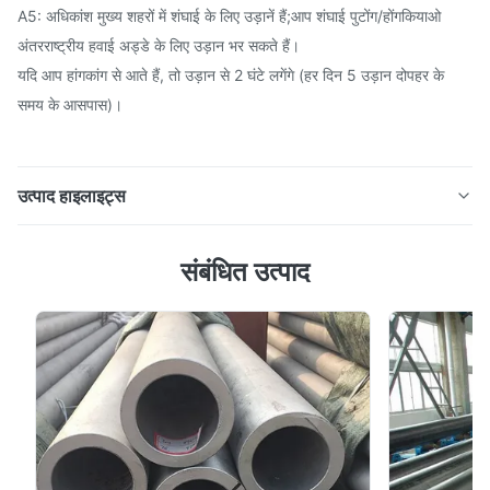
A5: अधिकांश मुख्य शहरों में शंघाई के लिए उड़ानें हैं;आप शंघाई पुटोंग/होंगकियाओ
अंतरराष्ट्रीय हवाई अड्डे के लिए उड़ान भर सकते हैं।
यदि आप हांगकांग से आते हैं, तो उड़ान से 2 घंटे लगेंगे (हर दिन 5 उड़ान दोपहर के
समय के आसपास)।
उत्पाद हाइलाइट्स
दीन 1630 औद्योगिक निर्बाध स्टील द्रव पाइप मोटाई 0.8 मिमी ~ 30
संबंधित उत्पाद
मिमी ST35 ST45 ST52 सीमलेस स्टील पाइप को दो श्रेणियों में बांटा
गया है: हॉट रोल्ड और कोल्ड रोल्ड (डायल) सीमलेस स्टील पाइप। उत्पाद
का नाम दीन 1630 औद्योगिक निर्बाध स्टील द्रव पाइप मोटाई 0.8 मिमी ~
30 मिमी ST35 ST45 ST52 मानक दीन 1630 श्रेण...