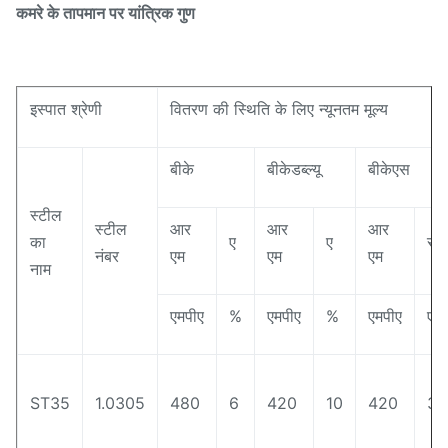
कमरे के तापमान पर यांत्रिक गुण
इस्पात श्रेणी
वितरण की स्थिति के लिए न्यूनतम मूल्य
बीके
बीकेडब्ल्यू
बीकेएस
स्टील
स्टील
आर
आर
आर
का
ए
ए
रह
नंबर
एम
एम
एम
नाम
एमपीए
%
एमपीए
%
एमपीए
एमप
ST35
1.0305
480
6
420
10
420
31