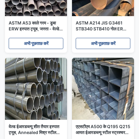
ASTM A53 काले गरम - डूबा
ASTM A214 JIS G3461
ERW इस्पात ट्यूब, जस्ता - वेल्डेड
STB340 STB410 गोल ERW
निर्बाध गैस पाइप लेपित
स्टील ट्यूब मोटी दीवार 350 मिमी
अभी पूछताछ करें
अभी पूछताछ करें
वेल्ड ईआरडब्ल्यू शीत तैयार इस्पात
एएसटीएम A500 के Q195 Q215
ट्यूब, Annealed मिश्र स्टील
आयत ईआरडब्ल्यू स्टील स्ट्रक्चरल
पाइप ASTM A450 ASME
ट्यूब सहज लिए भवन शीत - गठित