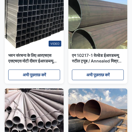
VIDEO
भवन संरचना के लिए आरएचएस
एन 10217-1 वेल्डेड ईआरडब्ल्यू
एसएचएस मोटी दीवार ईआरडब्ल्यू
स्टील ट्यूब / Annealed मिश्र
आयताकार स्टील पाइप / निर्बाध
धातु स्टील पाइप आयाम 6mm -
स्टील ट्यूब
350mm
अभी पूछताछ करें
अभी पूछताछ करें