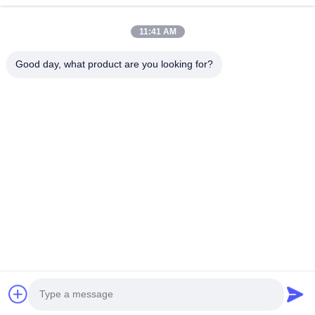
वीडियो
हमारे बारे में
11:41 AM
कारखाने का दौरा
Good day, what product are you looking for?
गुणवत्ता नियंत्रण
हमसे संपर्क करें
उद्धरण मांगें
समाचार
Follow Us
©2013- WUXI SYLAITH SPECIAL STEEL CO.,LTD. सभी अधिकार सुरक्षित हैं।