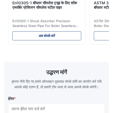
En10305-1 बॉयलर सीमलेस ट्यूब के लिए शॉक
ASTM 35# 
एब्जॉर्बर प्रेसिजन सीमलेस स्टील पाइप
बॉयलर स्टील
En10305-1 Shock Absorber Precision
ASTM 35# 3
Seamless Steel Pipe For Boiler Seamless
Boiler Stee
Tube Seamless Precision steel tubes To be
Lehgth Its a
used in hydraulic system, automobile and
transportati
अब संपर्क करें
precision machinery parts for cars and
fluid,Constr
cylinder. Product Name Seamless Steel
building in
Pipe Tube Material Q195, Q235, Q345;
industy,Petr
ASTM A53 GrA,GrB; STKM11,ST37,ST52,
Name Hot Ro
16Mn,etc. Length Length:Single random
Carbon Ste
length/Double random length 5m-
W.T 3.91mm
14m,5.8m,6m,10m-12m,12m or as
rolled/ Hot
उद्धरण मांगें
customer's actual requirys Standard JIS
5-12m as pe
G3466, EN 10219, GB/T 3094-2000,
Material 53
कृपया नीचे दिए गए हमारे ऑनलाइन पूछताछ संपर्क फ़ॉर्म का उपयोग करें यदि
Q235,
आपके कोई प्रश्न हैं, तो हमारी टीम जल्द से जल्द आपसे संपर्क करेगी।
ईमेल
*