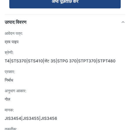
अभी पूछताछ करें
उत्पाद विवरण
आवेदन पत्र:
द्रव पाइप
श्रेणी:
T4|STS370|STS410|सेंट 35|STPG 370|STPT370|STPT480
प्रकार:
निर्बाध
अनुभाग आकार:
गोल
मानक:
JIS3454|JIS3455|JIS3456
तकनीक: