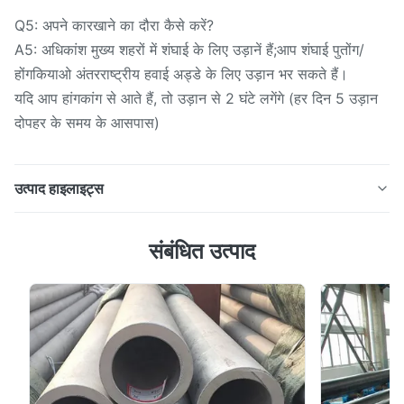
Q5: अपने कारखाने का दौरा कैसे करें?
A5: अधिकांश मुख्य शहरों में शंघाई के लिए उड़ानें हैं;आप शंघाई पुतोंग/
होंगकियाओ अंतरराष्ट्रीय हवाई अड्डे के लिए उड़ान भर सकते हैं।
यदि आप हांगकांग से आते हैं, तो उड़ान से 2 घंटे लगेंगे (हर दिन 5 उड़ान
दोपहर के समय के आसपास)
उत्पाद हाइलाइट्स
प्रतिरोधी तत्व के लिए एएसटीएम 20 एमएम उच्च प्रतिरोधी इनकेल 600
संबंधित उत्पाद
625 सीमलेस स्टेनलेस स्टील पाइप स्टेनलेस स्टील कॉइल टयूबिंग आम
तौर पर 0.5 सेमी से 20 मिमी व्यास, मोटाई 0.1 सेमी से 2.0 मिमी कॉइल
या कॉइल कॉइल;रासायनिक, मशीनरी, इलेक्ट्रॉनिक्स, बिजली, कपड़ा,
रबर, भोजन, चिकित्सा उपकरण, विमानन, एयरोस्पेस, सं...