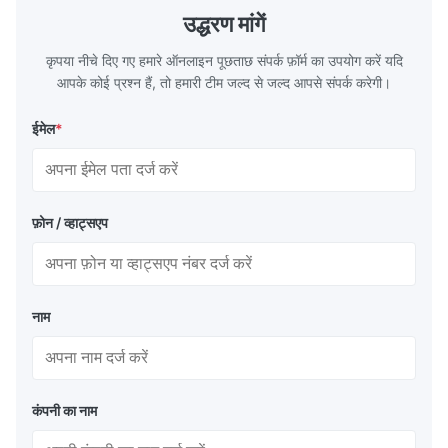
14m,5.8m,6m,10m-12m,12m or as
rolled/ Hot
उद्धरण मांगें
customer's actual requirys Standard JIS
5-12m as pe
G3466, EN 10219, GB/T 3094-2000,
Material 53
कृपया नीचे दिए गए हमारे ऑनलाइन पूछताछ संपर्क फ़ॉर्म का उपयोग करें यदि
Q235,
आपके कोई प्रश्न हैं, तो हमारी टीम जल्द से जल्द आपसे संपर्क करेगी।
ईमेल
*
फ़ोन / व्हाट्सएप
नाम
कंपनी का नाम