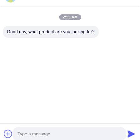
वीडियो
हमारे बारे में
2:55 AM
कारखाने का दौरा
Good day, what product are you looking for?
गुणवत्ता नियंत्रण
हमसे संपर्क करें
उद्धरण मांगें
समाचार
Follow Us
©2013- WUXI SYLAITH SPECIAL STEEL CO.,LTD. सभी अधिकार सुरक्षित हैं।