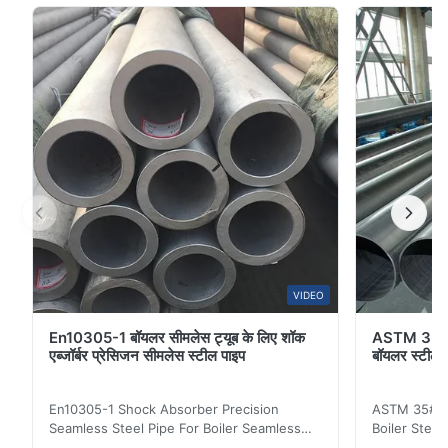
है।कई प्रकार के सीमलेस स्टील पाइप हैं, जैसे: टॉप पाइप, कोल्ड ड्रॉ
पाइप, कोल्ड रोल्ड पाइप, हॉट रोल्ड पाइप...
VIDEO
En10305-1 बॉयलर सीमलेस ट्यूब के लिए शॉक
ASTM 35# 
एब्जॉर्बर प्रेसिजन सीमलेस स्टील पाइप
बॉयलर स्टील
En10305-1 Shock Absorber Precision
ASTM 35# 3
Seamless Steel Pipe For Boiler Seamless
Boiler Stee
Tube Seamless Precision steel tubes To be
Lehgth Its a