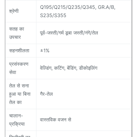
Q195/Q215/Q235/Q345, GR.A/B,
श्रेणी
S235/S355
सतह का
पूर्व-जस्ती/गर्म डूबा जस्ती/नंगे/तेल
उपचार
सहनशीलता
±1%
प्रसंस्करण
वेल्डिंग, कटिंग, बेंडिंग, डीकोइलिंग
सेवा
तेल से सना
हुआ या बिना
गैर-तेल
तेल का
चालान-
वास्तविक वजन से
प्रक्रिया