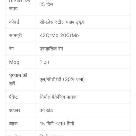
डिलीवरी का
15 दिन
समय
कीवर्ड
सीमलेस स्टील पाइप ट्यूब
सामग्री
42CrMo 20CrMo
रंग
प्राकृतिक रंग
Moq
1 टन
भुगतान की
एल/सीटी/टी (30% जमा)
शर्तें
पैकेट
निर्यात पैकेजिंग मानक
आकार
वर्ग खंड
व्यास
15 मिमी -219 मिमी