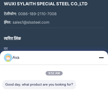
WUXI SYLAITH SPECIAL STEEL CO.,LTD
टेलीफोन:
0086-189-2110-7008
ईमेल:
sales1@slssteel.com
त्वरित लिंक
घर
उत्पाद
Ava
वीडियो
हमारे बारे में
9:51 AM
कारखाने का दौरा
Good day, what product are you looking for?
गुणवत्ता नियंत्रण
हमसे संपर्क करें
उद्धरण मांगें