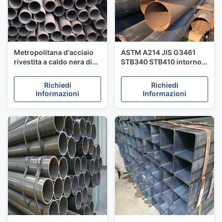
Metropolitana d'acciaio
ASTM A214 JIS G3461
rivestita a caldo nera di
STB340 STB410 intorno
ASTM A53 ERW, zinco -
alla parete spessa
tubo di gas senza
350mm dei tubi d'acciaio
Richiedi
Richiedi
cuciture saldato rivestito
di ERW
Informazioni
Informazioni