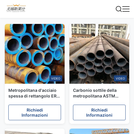
VIDEO
VIDEO
Metropolitana d'acciaio
Carbonio sottile della
spessa di rettangolo ERW
metropolitana ASTM
della parete di precisione,
A513 di acciaio al
tubatura dell'acqua della
carbonio della parete
Richiedi
Richiedi
caldaia saldata E190
ERW ed il tubo di acciaio
Informazioni
Informazioni
dell'en 10305-5
legato per il trasporto del
gas