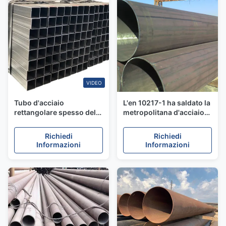
VIDEO
Tubo d'acciaio
L'en 10217-1 ha saldato la
rettangolare spesso della
metropolitana d'acciaio
parete ERW di RHS
di ERW/dimensioni
SHS/metropolitana
temprata 6mm - 350mm
Richiedi
Richiedi
d'acciaio senza cuciture
del tubo dell'acciaio
Informazioni
Informazioni
per la struttura edile
legato