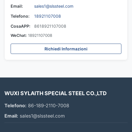
Email:
sales1@slssteel.com
Telefono:
18921107008
CosaAPP:
8618921107008
WeChat:
18921107008
Richiedi Informazioni
WUXI SYLAITH SPECIAL STEEL CO.,LTD
Telefono:
86-189-2110-7008
Email:
sales1@slssteel.com