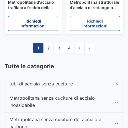
Metropolitana d'acciaio
Metropolitana strutturale
trafilata a freddo della
d'acciaio di rettangolo
saldatura ERW, tubo
ERW di ASTM A500 Q195
temprato ASTM A450
Q215 senza cuciture per
Richiedi
Richiedi
ASME SA450 dell'acciaio
la costruzione coniata a
Informazioni
Informazioni
legato
freddo
1
2
3
4
›
»
Tutte le categorie
tubi di acciaio senza cuciture
97
Metropolitana senza cuciture di acciaio
72
inossidabile
Metropolitana senza cuciture del acciaio al
77
carbonio