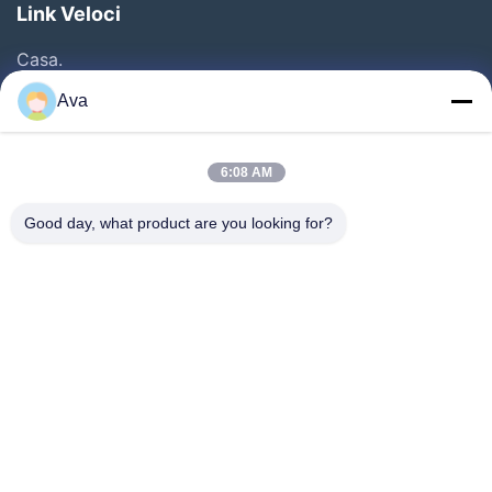
Link Veloci
Casa.
Prodotti
Ava
Video
Su Di Noi
6:08 AM
Visita Alla Fabbrica
Good day, what product are you looking for?
Controllo Della Qualità
Contattaci
Chiedi Un Preventivo
Notizie
Follow Us