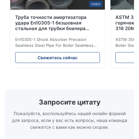
VIDEO
Труба точности амортизатора
ASTM 35#
удара En10305-1 безшовная
горячека
стальная для трубки боилера
316 20Mn
безшовной
En10305-1 Shock Absorber Precision
ASTM 35# 3
Seamless Steel Pipe For Boiler Seamless
Boiler Stee
Tube Seamless Precision steel tubes To be
Lehgth Its a
used in hydraulic system, automobile and
transportati
Свяжитесь сейчас
precision machinery parts for cars and
fluid,Constr
cylinder. Product Name Seamless Steel
building in
Pipe Tube Material Q195, Q235, Q345;
industy,Petr
ASTM A53 GrA,GrB; STKM11,ST37,ST52,
Name Hot Ro
16Mn,etc. Length Length:Single random
Carbon Ste
length/Double random length 5m-
W.T 3.91mm
14m,5.8m,6m,10m-12m,12m or as
rolled/ Hot
Запросите цитату
customer's actual requirys Standard JIS
5-12m as pe
G3466, EN 10219, GB/T 3094-2000,
Material 53
Пожалуйста, воспользуйтесь нашей онлайн-формой
Q235,
для запроса, если у вас есть вопросы, наша команда
свяжется с вами как можно скорее.