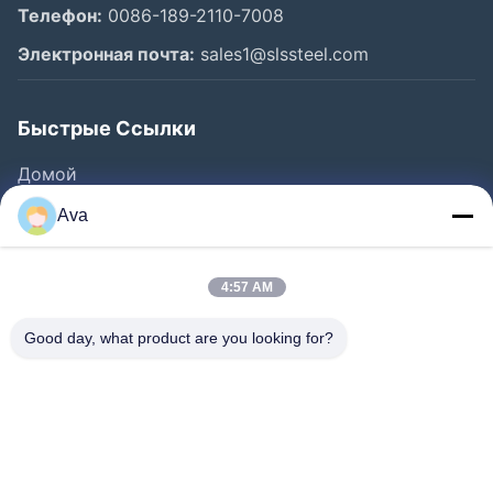
Телефон:
0086-189-2110-7008
Электронная почта:
sales1@slssteel.com
Быстрые Ссылки
Домой
Продукты
Ava
Видеозаписи
О Нас
4:57 AM
Экскурсия По Заводу
Good day, what product are you looking for?
Контроль Качества
Свяжитесь С Нами
Запросите Цитату
Новости