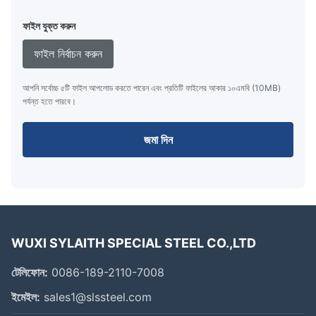
ফাইল যুক্ত করুন
ফাইল নির্বাচন করুন
আপনি সর্বোচ্চ ৫টি ফাইল আপলোড করতে পারেন এবং প্রতিটি ফাইলের আকার ১০এমবি (10MB)
পর্যন্ত হতে পারবে।
জমা দিন
WUXI SYLAITH SPECIAL STEEL CO.,LTD
টেলিফোন:
0086-189-2110-7008
ইমেইল:
sales1@slssteel.com