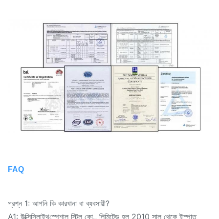
FAQ
প্রশ্ন 1: আপনি কি কারখানা বা ব্যবসায়ী?
A1: উক্সি
স্পেশাল স্টিল কো., লিমিটেড হল 2010 সাল থেকে ইস্পাত
সিলাইথ