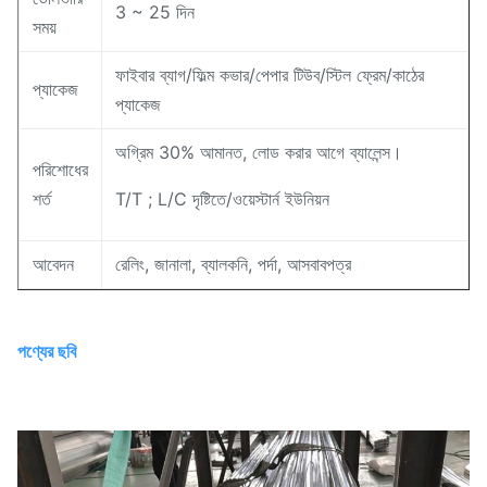
3 ~ 25 দিন
সময়
ফাইবার ব্যাগ/ফিল্ম কভার/পেপার টিউব/স্টিল ফ্রেম/কাঠের
প্যাকেজ
প্যাকেজ
অগ্রিম 30% আমানত, লোড করার আগে ব্যালেন্স।
পরিশোধের
শর্ত
T/T ; L/C দৃষ্টিতে/ওয়েস্টার্ন ইউনিয়ন
আবেদন
রেলিং, জানালা, ব্যালকনি, পর্দা, আসবাবপত্র
পণ্যের ছবি