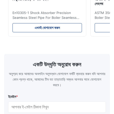
লেহগথ
En10305-1 Shock Absorber Precision
ASTM 35# 3
Seamless Steel Pipe For Boiler Seamless
Boiler Stee
Tube Seamless Precision steel tubes To be
Lehgth Its a
used in hydraulic system, automobile and
transportati
এখনই যোগাযোগ করুন
precision machinery parts for cars and
fluid,Constr
cylinder. Product Name Seamless Steel
building in
Pipe Tube Material Q195, Q235, Q345;
industy,Petr
ASTM A53 GrA,GrB; STKM11,ST37,ST52,
Name Hot Ro
16Mn,etc. Length Length:Single random
Carbon Ste
length/Double random length 5m-
W.T 3.91mm
14m,5.8m,6m,10m-12m,12m or as
rolled/ Hot
একটি উদ্ধৃতি অনুরোধ করুন
customer's actual requirys Standard JIS
5-12m as pe
G3466, EN 10219, GB/T 3094-2000,
Material 53
অনুগ্রহ করে আমাদের অনলাইন অনুসন্ধান যোগাযোগ ফর্মটি ব্যবহার করুন যদি আপনার
Q235,
কোন প্রশ্ন থাকে, আমাদের টিম যত তাড়াতাড়ি সম্ভব আপনার সাথে যোগাযোগ
করবে।
ইমেইল
*