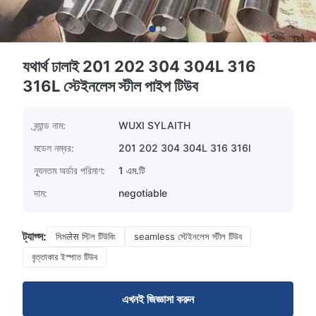
যথার্থ ঢালাই 201 202 304 304L 316
316L স্টেইনলেস স্টীল পাইপ টিউব
ব্র্যান্ড নাম:
WUXI SYLAITH
মডেল নম্বর:
201 202 304 304L 316 316l
ন্যূনতম অর্ডার পরিমাণ:
1 এম.টি
দাম:
negotiable
ট্যাগ্স:
সিমलेस স্টিল টিউবিং
seamless স্টেইনলেস স্টীল টিউব
বৃত্তাকার ইস্পাত টিউব
এখনই জিজ্ঞাসা করুন