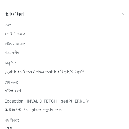
পণ্যের বিবরণ
টাইপ:
ঢালাই / বিজোড়
বাহিরের ব্যাসার্ধ::
প্রয়োজনীয়
আকৃতি::
বৃত্তাকার / বর্গক্ষেত্র / আয়তক্ষেত্রাকার / ডিম্বাকৃতি ইত্যাদি
শেষ করুন:
সাটিন/আয়না
Exception : INVALID_FETCH - getIP() ERROR:
5.8 মিমি-6 মি বা গ্রাহকের অনুরোধ হিসাবে
সহনশীলতা:
±1%