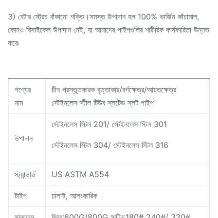
3) বেটার স্ট্রেচ বাঁকানো শক্তি।সমস্ত উপাদান হল 100% ভার্জিন কাঁচামাল,
কোনও রিসাইকেল উপাদান নেই, যা আমাদের পাইপগুলির শারীরিক কার্যকারিতা উন্নত
করে৷
পণ্যের
চীন প্রস্তুতকারক বৃত্তাকার/বর্গক্ষেত্র/আয়তক্ষেত্র
নাম
স্টেইনলেস স্টীল টিউব স্লটেড স্লট পাইপ
স্টেইনলেস স্টিল 201/ স্টেইনলেস স্টিল 301
উপাদান
স্টেইনলেস স্টিল 304/ স্টেইনলেস স্টিল 316
স্ট্যান্ডার্ড
US ASTM A554
টাইপ
ঢালাই, আলংকারিক
সারফেস
মিরর:600G/800G সাটিন:180# 240#/ 320#