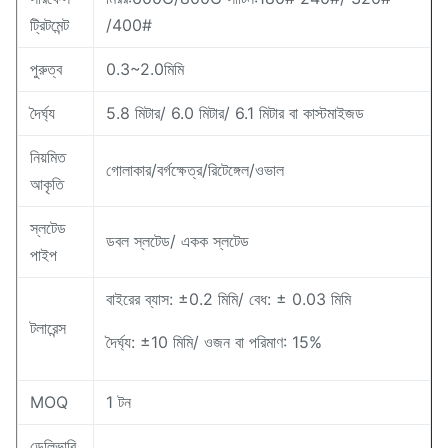
ট্রিটমেন্ট
/400#
পুরুত্ব
0.3~2.0মিমি
দৈর্ঘ্য
5.8 মিটার/ 6.0 মিটার/ 6.1 মিটার বা কাস্টমাইজড
নিয়মিত
গোলাকার/বর্গক্ষেত্র/রিটেঙ্গেল/ওভাল
আকৃতি
স্লটেড
ডবল স্লটেড/ একক স্লটেড
পাইপ
বাইরের ব্যাস: ±0.2 মিমি/ বেধ: ± 0.03 মিমি
টলারেন্স
দৈর্ঘ্য: ±10 মিমি/ ওজন বা পরিমাণ: 15%
MOQ
1 টন
ডেলিভারি