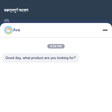
গুরুত্বপূর্ণ সংযোগ
বাড়ি
পণ্য
Ava
ভিডিও
আমাদের সম্বন্ধে
8:56 PM
কারখানা পরিদর্শন
Good day, what product are you looking for?
গুণমান নিয়ন্ত্রণ
আমাদের সাথে যোগাযোগ
একটি উদ্ধৃতি অনুরোধ করুন
খবর
Follow Us