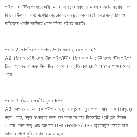
পাইপ এবং টিউব প্রস্তুতকারী৷ আমরা আমাদের রপ্তানি অধিকার অর্জন করেছি এবং
বিভিন্ন উপাদান এবং পণ্যের ক্রেতার বহু-অনুরোধকে সন্তুষ্ট করার জন্য শিল্প ও
বাণিজ্যের একটি সমন্বিত কোম্পানিতে পরিণত হয়েছি৷
প্রশ্ন 2: আপনি কোন উপাদান/পণ্য সরবরাহ করতে পারেন?
A2: বিজোড় স্টেইনলেস স্টীল পাইপ/টিউব, বিজোড় কার্বন স্টেইনলেস স্টীল পাইপ/
টিউব, গ্যালভানাইজড স্টিল টিউব যেকোন আকৃতি এবং ঢালাই পাইপও পাওয়া যেতে
পারে
প্রশ্ন 3: কিভাবে একটি নমুনা পেতে?
A3: আপনার চেকিং এবং পরীক্ষার জন্য বিনামূল্যে নমুনা পাওয়া যায়।এবং বিনামূল্যে
নমুনা পেতে, নমুনা সংগ্রহের জন্য আপনাকে আপনার বিস্তারিত প্রাপ্তির ঠিকানা
(পোস্ট কোড সহ) এবং আপনার DHL/FedEx/UPS অ্যাকাউন্ট পাঠাতে হবে,
আপনার পাশে কুরিয়ার খরচ দেওয়া হবে।