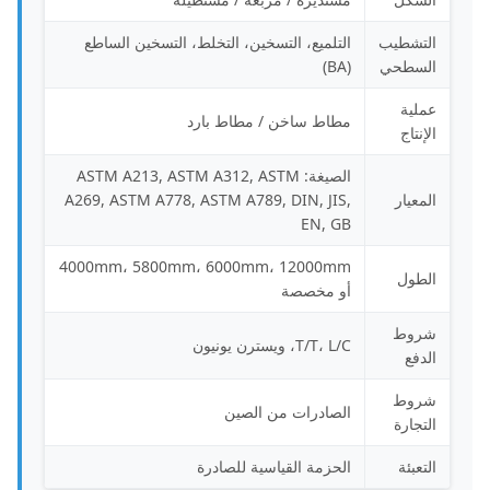
التشطيب
التلميع، التسخين، التخلط، التسخين الساطع
السطحي
(BA)
عملية
مطاط ساخن / مطاط بارد
الإنتاج
الصيغة: ASTM A213, ASTM A312, ASTM
المعيار
A269, ASTM A778, ASTM A789, DIN, JIS,
EN, GB
4000mm، 5800mm، 6000mm، 12000mm
الطول
أو مخصصة
شروط
T/T، L/C، ويسترن يونيون
الدفع
شروط
الصادرات من الصين
التجارة
التعبئة
الحزمة القياسية للصادرة