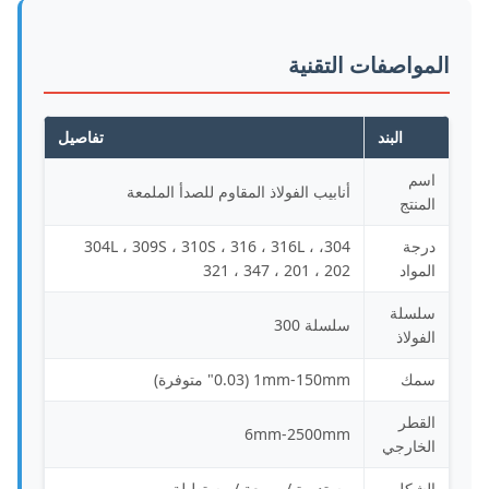
المواصفات التقنية
البند
تفاصيل
اسم
أنابيب الفولاذ المقاوم للصدأ الملمعة
المنتج
درجة
304، 304L ، 309S ، 310S ، 316 ، 316L ،
المواد
321 ، 347 ، 201 ، 202
سلسلة
سلسلة 300
الفولاذ
سمك
1mm-150mm (0.03" متوفرة)
القطر
6mm-2500mm
الخارجي
الشكل
مستديرة / مربعة / مستطيلة