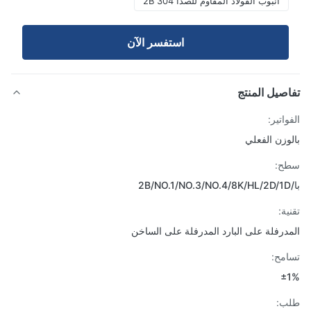
أنبوب الفولاذ المقاوم للصدأ 2B 304
استفسر الآن
صيل المنتج
اتير:
وزن الفعلي
ح:
ة:
درفلة على البارد المدرفلة على الساخن
مح:
±
ب: