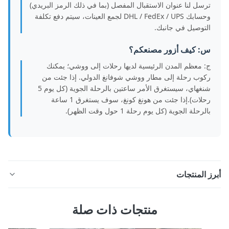
ترسل لنا عنوان الاستقبال المفصل (بما في ذلك الرمز البريدي)
وحسابك DHL / FedEx / UPS لجمع العينات، سيتم دفع تكلفة
التوصيل في جانبك.
س: كيف أزور مصنعكم؟
ج: معظم المدن الرئيسية لديها رحلات إلى ووشي؛ يمكنك
ركوب رحلة إلى مطار ووشي شوفانغ الدولي. إذا جئت من
شنغهاي، سيستغرق الأمر ساعتين بالرحلة الجوية (كل يوم 5
رحلات).إذا جئت من هونغ كونغ، سوف يستغرق 1 ساعة
بالرحلة الجوية (كل يوم رحلة 1 حول وقت الظهر).
ز المنتجات
3 "SCH40 أنابيب الفولاذ المقاوم للصدأ المصنوعة من الصلب
منتجات ذات صلة
المقاوم للصدأ لمحة عامة عن المنتج بلدي3" سمك أنابيب الفولاذ
المقاوم للصدأ المطاط الساخن BA 304 316Lتم تصميمه