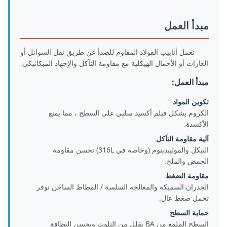
مبدأ العمل
تعمل أنابيب الفولاذ المقاوم للصدأ عن طريق نقل السوائل أو
الغازات أو الأحمال الهيكلية مع مقاومة التآكل والإجهاد الميكانيكي.
مبدأ العمل:
تكوين المواد
الكروم يشكل فيلم أكسيد سلبي على السطح ، مما يمنع
الأكسدة.
آلية مقاومة التآكل
النيكل والموليبدينوم (وخاصة في 316L) تحسن مقاومة
الحمض والملح.
مقاومة الضغط
الجدران السميكة والمعالجة السلسة / المطاط الساخن توفر
تحمل ضغط عال.
حماية السطح
السطح الملمع من BA يقلل من التلوث ويحسن النظافة