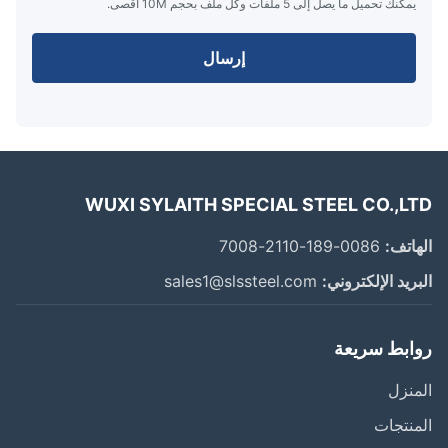
يمكنك تحميل ما يصل إلى 5 ملفات وكل ملف بحجم 10M أقصى.
إرسال
WUXI SYLAITH SPECIAL STEEL CO.,L
اتف:
0086-189-2110-7008
ريد الإلكتروني:
sales1@slssteel.com
ابط سريعة
نزل
نتجات