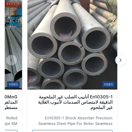
لبيئات صناعية صعبة حيث مقاومة التآكل والقوة وطول عمر
الخدمة ضرورية.الصلب المقاوم للصدأ 304 و 316L، تتميز هذه
الأنابيب بسطح مشرق مشحون ...
VIDEO
VIDEO
En10305-1 أنابيب الصلب غير الملحومة
الدقيقة لامتصاص الصدمات لأنبوب الغلاية
المدلفن على ا
غير الملحوم
مستطيل 6M Lehgth
nG Hot Rolled
En10305-1 Shock Absorber Precision
 Round Pipe 6M
Seamless Steel Pipe For Boiler Seamless
cations include
Tube Seamless Precision steel tubes To be