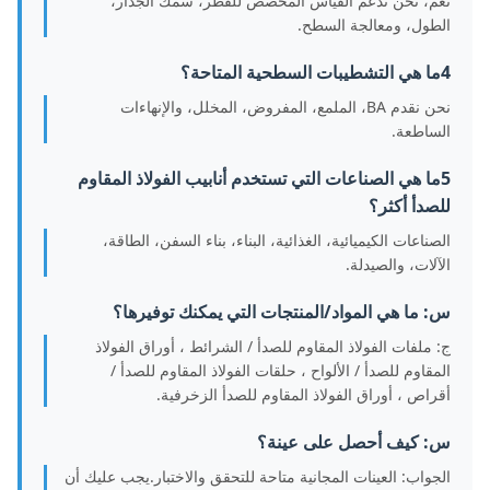
نعم، نحن ندعم القياس المخصص للقطر، سمك الجدار،
الطول، ومعالجة السطح.
4ما هي التشطيبات السطحية المتاحة؟
نحن نقدم BA، الملمع، المفروض، المخلل، والإنهاءات
الساطعة.
5ما هي الصناعات التي تستخدم أنابيب الفولاذ المقاوم
للصدأ أكثر؟
الصناعات الكيميائية، الغذائية، البناء، بناء السفن، الطاقة،
الآلات، والصيدلة.
س: ما هي المواد/المنتجات التي يمكنك توفيرها؟
ج: ملفات الفولاذ المقاوم للصدأ / الشرائط ، أوراق الفولاذ
المقاوم للصدأ / الألواح ، حلقات الفولاذ المقاوم للصدأ /
أقراص ، أوراق الفولاذ المقاوم للصدأ الزخرفية.
س: كيف أحصل على عينة؟
الجواب: العينات المجانية متاحة للتحقق والاختبار.يجب عليك أن