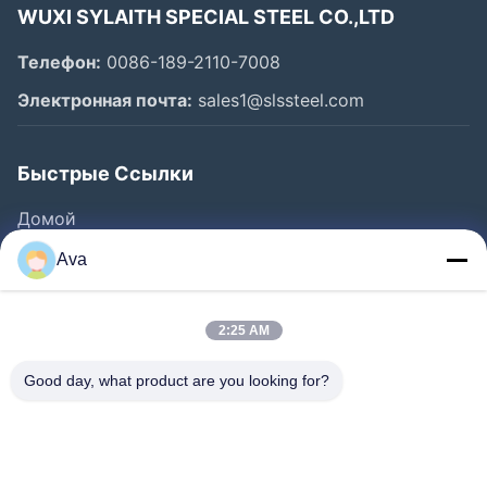
WUXI SYLAITH SPECIAL STEEL CO.,LTD
Телефон:
0086-189-2110-7008
Электронная почта:
sales1@slssteel.com
Быстрые Ссылки
Домой
Продукты
Ava
Видеозаписи
О Нас
2:25 AM
Экскурсия По Заводу
Good day, what product are you looking for?
Контроль Качества
Свяжитесь С Нами
Запросите Цитату