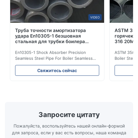
VIDEO
Труба точности амортизатора
ASTM 35#
удара En10305-1 безшовная
горячека
стальная для трубки боилера
316 20Mn
безшовной
En10305-1 Shock Absorber Precision
ASTM 35# 3
Seamless Steel Pipe For Boiler Seamless
Boiler Stee
Tube Seamless Precision steel tubes To be
Lehgth Its a
used in hydraulic system, automobile and
transportati
Свяжитесь сейчас
precision machinery parts for cars and
fluid,Constr
cylinder. Product Name Seamless Steel
building in
Pipe Tube Material Q195, Q235, Q345;
industy,Petr
ASTM A53 GrA,GrB; STKM11,ST37,ST52,
Name Hot Ro
16Mn,etc. Length Length:Single random
Carbon Ste
length/Double random length 5m-
W.T 3.91mm
14m,5.8m,6m,10m-12m,12m or as
rolled/ Hot
Запросите цитату
customer's actual requirys Standard JIS
5-12m as pe
G3466, EN 10219, GB/T 3094-2000,
Material 53
Пожалуйста, воспользуйтесь нашей онлайн-формой
Q235,
для запроса, если у вас есть вопросы, наша команда