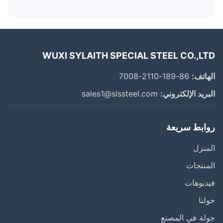
WUXI SYLAITH SPECIAL STEEL CO.,L
اتف:
86-189-2110-7008
ريد الإلكتروني:
sales1@slssteel.com
ابط سريعة
نزل
نتجات
يوهات
نا
ة في المصنع