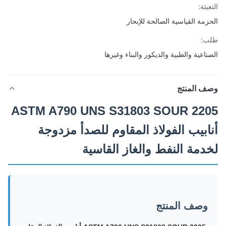
بئة:
زمة القياسية الصالحة للإبحار
ب:
ناعية والطبية والديكور والبناء وغيرها
ف المنتج
ASTM A790 UNS S31803 SOUR 22
ابيب الفولاذ المقاوم للصدأ مزدوجة
دمة النفط والغاز القاسية
وصف المنتج