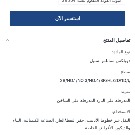
أنبوب الفولاذ المقاوم للصدأ 2B 304
استفسر الآن
صيل المنتج
 المادة:
لكس ستانلس ستيل
ح:
ة:
درفلة على البارد المدرفلة على الساخن
ستخدام:
قل عبر خطوط الأنابيب، حفر النفط/الغاز، الصناعة الكيميائية، البناء
ديكور، الأغراض الخاصة