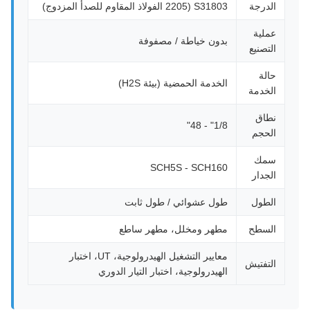
الدرجة
S31803 (2205 الفولاذ المقاوم للصدأ المزدوج)
عملية
بدون خياطة / مصفوفة
التصنيع
حالة
الخدمة الحمضية (بيئة H2S)
الخدمة
نطاق
1/8" - 48"
الحجم
سمك
SCH5S - SCH160
الجدار
الطول
طول عشوائي / طول ثابت
السطح
مطهر ومخلل، مطهر ساطع
معايير التشغيل الهيدرولوجية، UT، اختبار
التفتيش
الهيدرولوجية، اختبار التيار الدوري