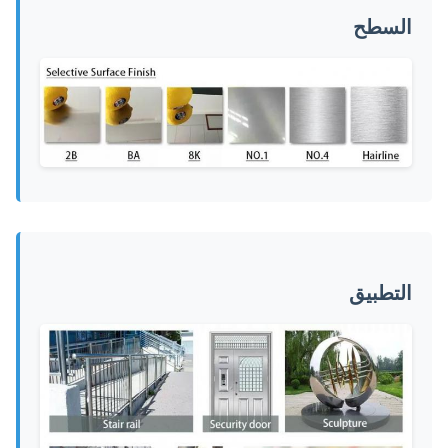
السطح
التطبيق