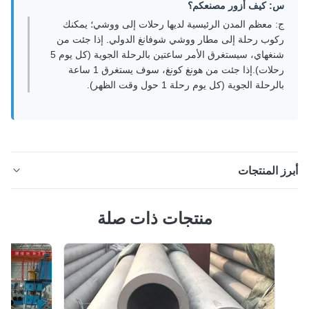
س: كيف أزور مصنعكم؟
ج: معظم المدن الرئيسية لديها رحلات إلى ووشي؛ يمكنك
ركوب رحلة إلى مطار ووشي شوفانغ الدولي. إذا جئت من
شنغهاي، سيستغرق الأمر ساعتين بالرحلة الجوية (كل يوم 5
رحلات).إذا جئت من هونغ كونغ، سوف يستغرق 1 ساعة
بالرحلة الجوية (كل يوم رحلة 1 حول وقت الظهر).
ز المنتجات
ASTM A790 UNS S31803 SOUR 2205 أنابيب الفولاذ
منتجات ذات صلة
المقاوم للصدأ مزدوجة لخدمة النفط والغاز القاسية وصف
المنتج ASTM A790 UNS S31803 SOUR 2205 أنابيب
فولاذ المقاوم للصدأهو أنبوب من الفولاذ المقاوم للصدأ مزدوج
مصمم خصيصاًبيئات الخدمة الحمضية التي تحتوي على كبريتيد
الهيدروجين (H2S). يجمع بين مزايا كل من ال...