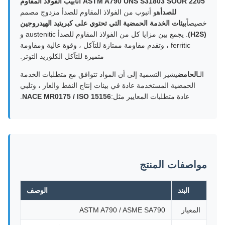
ASTM A790 UNS S31803 SOUR 2205 أنابيب الفولاذ المقاوم
للصدأ
هو أنبوب من الفولاذ المقاوم للصدأ مزدوج مصمم
خصيصاً
بيئات الخدمة الحمضية التي تحتوي على كبريتيد الهيدروجين
(H2S)
. يجمع بين مزايا كل من الفولاذ المقاوم للصدأ austenitic و
ferritic ، وتقدم مقاومة ممتازة للتآكل ، وقوة عالية ومقاومة
متميزة للتآكل الكلوريد التوتر.
الـ
الحامض
يشير التسمية إلى أن المواد تتوافق مع متطلبات الخدمة
الحمضية المستخدمة عادة في بيئات إنتاج النفط والغاز ، وتلبي
عادة متطلبات المعايير مثل:
NACE MR0175 / ISO 15156
.
مواصفات المنتج
البند
الوصف
المعيار
ASTM A790 / ASME SA790