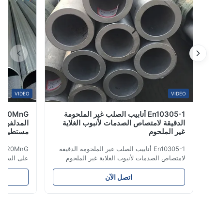
VIDEO
VIDEO
En10305-1 أنابيب الصلب غير الملحومة
الدقيقة لامتصاص الصدمات لأنبوب الغلاية
المدلفن على ا
غير الملحوم
مستطيل 6M Lehgth
En10305-1 أنابيب الصلب غير الملحومة الدقيقة
لامتصاص الصدمات لأنبوب الغلاية غير الملحوم
أنابيب فولاذية غير ملحومة دقيقة لاستخدامها في
Lehgth تشم
النظام الهيدروليكي وقطع غيار السيارات والآلات
السوائل ، والبناء 
اتصل الآن
الدقيقة للسيارات والأسطوانة. اسم المنتج أنبوب
والصناعة الكيميائي
فولاذي غير ملحوم مادة Q195 ، Q235 ، Q345 ؛
إلخ. اسم المنتج 
ASTM A53 GrA ، GrB ؛STKM11 ، ST37 ...
الصلب الكربوني غ