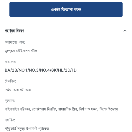
এখনই জিজ্ঞাসা করুন
পণ্যের বিবরণ
উপাদানের ধরন:
ডুপ্লেক্স স্টেইনলেস স্টীল
সারফেস:
BA/2B/NO.1/NO.3/NO.4/8K/HL/2D/1D
টেকনিক:
কোল্ড রোল্ড হট রোল্ড
ব্যবহার:
পাইপলাইন পরিবহন, তেল/গ্যাস ড্রিলিং, রাসায়নিক শিল্প, নির্মাণ ও সজ্জা, বিশেষ উদ্দেশ্য
প্যাকিং:
স্ট্যান্ডার্ড সমুদ্র উপযোগী প্যাকেজ