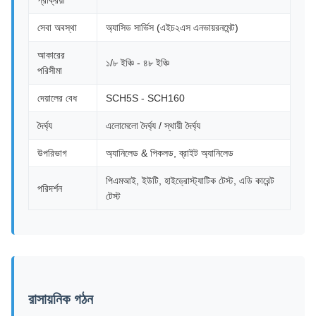
প্রক্রিয়া
সেবা অবস্থা
অ্যাসিড সার্ভিস (এইচ২এস এনভায়রনমেন্ট)
আকারের
১/৮ ইঞ্চি - ৪৮ ইঞ্চি
পরিসীমা
দেয়ালের বেধ
SCH5S - SCH160
দৈর্ঘ্য
এলোমেলো দৈর্ঘ্য / স্থায়ী দৈর্ঘ্য
উপরিভাগ
অ্যানিলেড & পিকলড, ব্রাইট অ্যানিলেড
পিএমআই, ইউটি, হাইড্রোস্ট্যাটিক টেস্ট, এডি কারেন্ট
পরিদর্শন
টেস্ট
রাসায়নিক গঠন