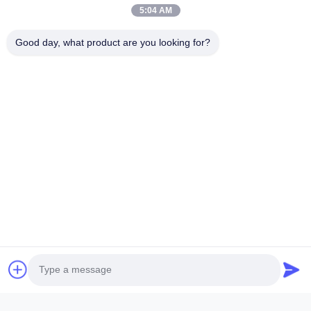
5:04 AM
Good day, what product are you looking for?
অনুসন্ধান বার্তা
*
ফাইল যুক্ত করুন
ফাইল নির্বাচন করুন
আপনি সর্বোচ্চ ৫টি ফাইল আপলোড করতে পারেন এবং প্রতিটি ফাইলের আকার ১০এমবি (10MB)
পর্যন্ত হতে পারবে।
জমা দিন