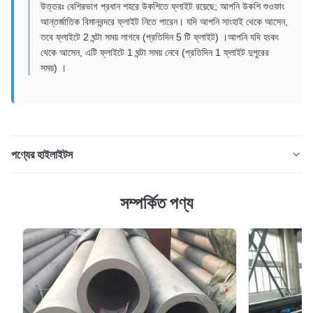
উত্তরঃ বেশিরভাগ প্রধান শহরে উকশিতে ফ্লাইট রয়েছে; আপনি উকশি শুওফাং
আন্তর্জাতিক বিমানবন্দরে ফ্লাইট নিতে পারেন। যদি আপনি সাংহাই থেকে আসেন,
তবে ফ্লাইটে 2 ঘন্টা সময় লাগবে (প্রতিদিন 5 টি ফ্লাইট) ।আপনি যদি হংকং
থেকে আসেন, এটি ফ্লাইটে 1 ঘন্টা সময় নেবে (প্রতিদিন 1 ফ্লাইট দুপুরের
সময়) ।
পণ্যের হাইলাইটস
এএসটিএম এ৭৯০ ইউএনএস এস৩১৮০৩ এসইউআর ২২০৫ দু'টি স্টেইনলেস স্টীল
সম্পর্কিত পণ্য
পাইপ পণ্যের বর্ণনা ASTM A790 UNS S31803 SOUR 2205
স্টেইনলেস স্টীল পাইপএকটি দ্বৈত স্টেইনলেস স্টীল পাইপ বিশেষভাবে জন্য
ডিজাইন করা হয়হাইড্রোজেন সালফাইড (এইচ২এস) ধারণকারী তিক্ত সার্ভিস
পরিবেশএটি অস্টেনাইটিক এবং ফেরাইটিক স্টেইনলেস স্টিলের উভয...