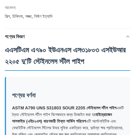
আবেদন:
শিল্প, চিকিৎসা, সজ্জা, নির্মাণ ইত্যাদি
পণ্যের বিবরণ
এএসটিএম এ৭৯০ ইউএনএস এস৩১৮০৩ এসইউআর
২২০৫ দু'টি স্টেইনলেস স্টীল পাইপ
পণ্যের বর্ণনা
ASTM A790 UNS S31803 SOUR 2205 স্টেইনলেস স্টীল পাইপ
একটি
দ্বৈত স্টেইনলেস স্টীল পাইপ বিশেষভাবে জন্য ডিজাইন করা হয়
হাইড্রোজেন
সালফাইড (এইচ২এস) ধারণকারী তিক্ত সার্ভিস পরিবেশ
এটি অস্টেনাইটিক এবং
ফেরাইটিক স্টেইনলেস স্টিলের উভয় সুবিধা একত্রিত করে, দুর্দান্ত ক্ষয় প্রতিরোধের,
উচ্চ শক্তি এবং ক্লোরাইড স্ট্রেস ক্ষয় ক্ষয় প্রতিরোধের অসামান্য প্রতিরোধের