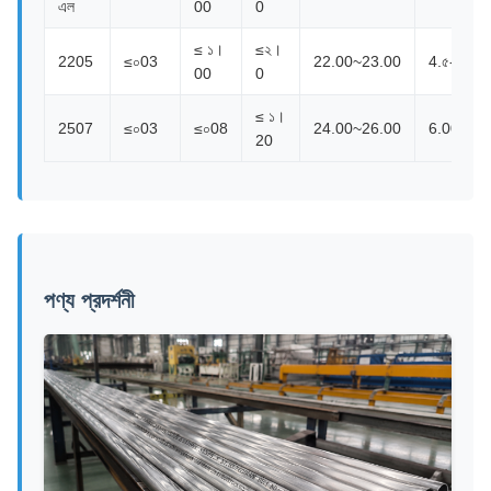
এল
00
0
≤ ১।
≤২।
2205
≤০03
22.00~23.00
4.৫-৬।5
00
0
≤ ১।
2507
≤০03
≤০08
24.00~26.00
6.00~80
20
পণ্য প্রদর্শনী