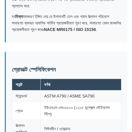
প্রস্তাব করে.
দ্য
তিক্ত
নামকরণ ইঙ্গিত দেয় যে উপাদানটি তেল এবং গ্যাস উত্পাদন পরিবেশে
সাধারণত ব্যবহৃত অ্যাসিড সার্ভিস প্রয়োজনীয়তা পূরণ করে, সাধারণত যেমন মানগুলির
প্রয়োজনীয়তা পূরণ করেঃ
NACE MR0175 / ISO 15156
.
প্রোডাক্ট স্পেসিফিকেশন
পয়েন্ট
বর্ণনা
স্ট্যান্ডার্ড
ASTM A790 / ASME SA790
ইউএনএস এস৩১৮০৩ (২২০৫ ডুপ্লেক্স স্টেইনলেস
গ্রেড
স্টিল)
উত্পাদন
সিউমহীন / ওয়েল্ডেড