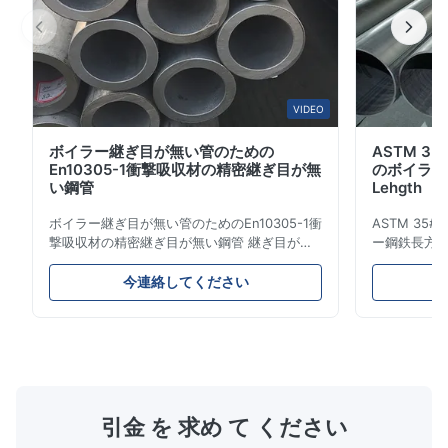
のような規格の要件を...
VIDEO
ボイラー継ぎ目が無い管のための
ASTM 35
En10305-1衝撃吸収材の精密継ぎ目が無
のボイラー
い鋼管
Lehgth
ボイラー継ぎ目が無い管のためのEn10305-1衝
ASTM 35#
撃吸収材の精密継ぎ目が無い鋼管 継ぎ目が無
ー鋼鉄長方形の
い精密鋼鉄管 車およびシリンダーのために油
はオイル、
圧装置、自動車および精密機械類の一部には使
建物のの交通機
今連絡してください
用されるため。 製品名 継ぎ目が無い鋼管の管
石油、交通、
材料 Q195、Q235、Q345;ASTM A53 GrA、
熱い拡張の継
GrB;STKM11、ST37、ST52、16Mn、等。 長
60.3mm-91
さ 長さ:単一の任意長さ/二重任意長さ5m-
ロセス方法 
14m、5.8m、6m、10m12m、顧客の実際の
邪- 長さ 顧
requirysとして12mまたは 標準 JIS G3466、
A106等級B
EN 10219、GB/T 3094-2000、GB/T 6728-
ASTM A51
引金 を 求め て ください
2002 等級 E235...
30、35、45,