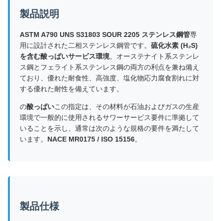
製品説明
ASTM A790 UNS S31803 SOUR 2205 ステンレス鋼管
専
用に設計された二相ステンレス鋼管です。
硫化水素 (H₂S)
を含む酸っぱいサービス環境
。オーステナイト系ステンレ
ス鋼とフェライト系ステンレス鋼の両方の利点を兼ね備え
ており、優れた耐食性、高強度、塩化物応力腐食割れに対
する優れた耐性を備えています。
の
酸っぱい
この指定は、その材料が石油およびガスの生産
環境で一般的に使用されるサワーサービス要件に準拠して
いることを示し、通常は次のような規格の要件を満たして
います。
NACE MR0175 / ISO 15156
。
製品仕様