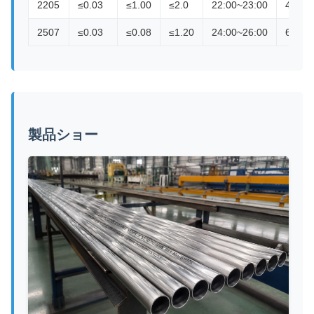
2205
≤0.03
≤1.00
≤2.0
22:00~23:00
4.5～6
2507
≤0.03
≤0.08
≤1.20
24:00~26:00
6.00~
製品ショー