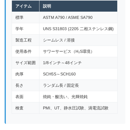
アイテム
説明
標準
ASTM A790 / ASME SA790
学年
UNS S31803 (2205 二相ステンレス鋼)
製造工程
シームレス / 溶接
使用条件
サワーサービス（H₂S環境）
サイズ範囲
1/8インチ～48インチ
肉厚
SCH5S～SCH160
長さ
ランダム長 / 固定長
表面
焼鈍・酸洗い、光輝焼鈍
検査
PMI、UT、静水圧試験、渦電流試験