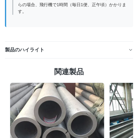
らの場合、飛行機で1時間（毎日1便、正午頃）かかりま
す。
製品のハイライト
ASTM A790 UNS S31803 SOUR 2205 過酷な石油およ
関連製品
びガス サービス用の二相ステンレス鋼管 製品説明 ASTM
A790 UNS S31803 SOUR 2205 ステンレス鋼管専用に設
計された二相ステンレス鋼管です。硫化水素 (H₂S) を含
む酸っぱいサービス環境。オーステナイト系ステンレス鋼
とフェライト系ステンレス鋼の両方の利点を兼ね備えてお
り、優れた耐食性、高強度、塩化物応力腐食割れに対する
優れた耐性を備えています。 の酸っぱいこの指定は、そ
の材料が石油およびガスの生産環境で一般的に使用される
サワーサービス要件に準拠していることを示し、通常は次