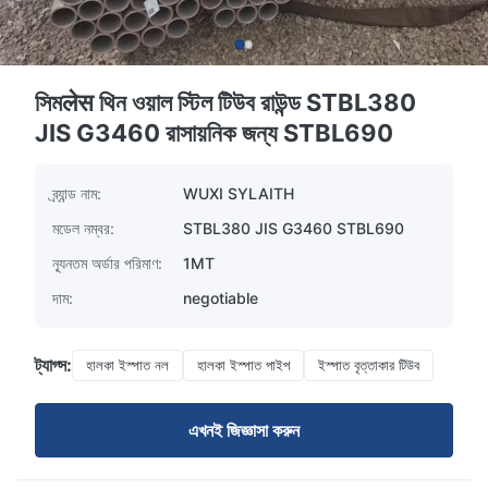
সিমलेस থিন ওয়াল স্টিল টিউব রাউন্ড STBL380
JIS G3460 রাসায়নিক জন্য STBL690
ব্র্যান্ড নাম:
WUXI SYLAITH
মডেল নম্বর:
STBL380 JIS G3460 STBL690
ন্যূনতম অর্ডার পরিমাণ:
1MT
দাম:
negotiable
ট্যাগ্স:
হালকা ইস্পাত নল
হালকা ইস্পাত পাইপ
ইস্পাত বৃত্তাকার টিউব
এখনই জিজ্ঞাসা করুন