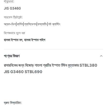
স্ট্যান্ডার্ড:
JIS G3460
সারফেস ট্রিটমেন্ট:
অয়েল-ডিপ|বার্নিশ|প্যাসিভেশন|ফসফেটিং|শট ব্লাস্টিং
বিশেষভাবে তুলে ধরা
হালকা ইস্পাত নল
,
হালকা ইস্পাত পাইপ
পণ্যের বিবরণ
রাসায়নিকের জন্য বিজোড় পাতলা প্রাচীর ইস্পাত টিউব বৃত্তাকার STBL380
JIS G3460 STBL690
দ্রুত বিস্তারিত: