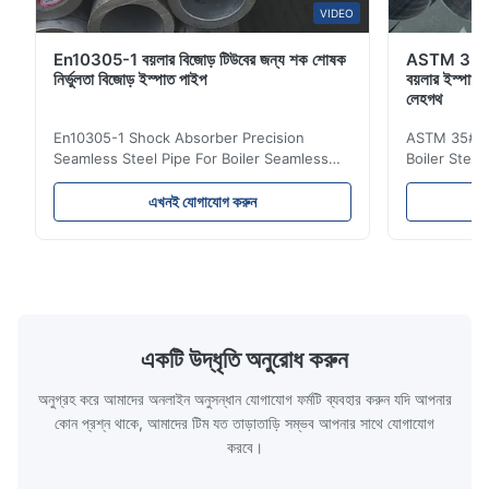
VIDEO
En10305-1 বয়লার বিজোড় টিউবের জন্য শক শোষক
ASTM 35# 
নির্ভুলতা বিজোড় ইস্পাত পাইপ
বয়লার ইস্পাত 
লেহগথ
En10305-1 Shock Absorber Precision
ASTM 35# 3
Seamless Steel Pipe For Boiler Seamless
Boiler Stee
Tube Seamless Precision steel tubes To be
Lehgth Its a
used in hydraulic system, automobile and
transportati
এখনই যোগাযোগ করুন
precision machinery parts for cars and
fluid,Constr
cylinder. Product Name Seamless Steel
building in
Pipe Tube Material Q195, Q235, Q345;
industy,Petr
ASTM A53 GrA,GrB; STKM11,ST37,ST52,
Name Hot Ro
16Mn,etc. Length Length:Single random
Carbon Ste
length/Double random length 5m-
W.T 3.91mm
14m,5.8m,6m,10m-12m,12m or as
rolled/ Hot
একটি উদ্ধৃতি অনুরোধ করুন
customer's actual requirys Standard JIS
5-12m as pe
G3466, EN 10219, GB/T 3094-2000,
Material 53
অনুগ্রহ করে আমাদের অনলাইন অনুসন্ধান যোগাযোগ ফর্মটি ব্যবহার করুন যদি আপনার
Q235,
কোন প্রশ্ন থাকে, আমাদের টিম যত তাড়াতাড়ি সম্ভব আপনার সাথে যোগাযোগ
করবে।