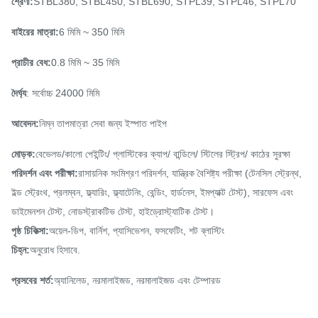
শ্রেণী:
STBL380, STBL450, STBL690, STPL39, STPL46, STPL70
বাইরের মাত্রা:
6 মিমি ~ 350 মিমি
প্রাচীর বেধ:
0.8 মিমি ~ 35 মিমি
দৈর্ঘ্য
: সর্বোচ্চ 24000 মিমি
আবেদন:
নিম্ন তাপমাত্রা সেবা জন্য ইস্পাত পাইপ
মোড়ক:
বেভেলড/কালো পেইন্টিং/ প্লাস্টিকের ক্যাপ/ বান্ডিলে/ স্টিলের স্ট্রিপ/ কাঠের সুরক্ষা
পরিদর্শন এবং পরীক্ষা:
রাসায়নিক সংমিশ্রণ পরিদর্শন, যান্ত্রিক বৈশিষ্ট্য পরীক্ষা (টেনসিল স্ট্রেন্থ,
ইল্ড স্ট্রেংথ, প্রলম্বন, ফ্ল্যারিং, ফ্ল্যাটেনিং, বেন্ডিং, হার্ডনেস, ইমপ্যাক্ট টেস্ট), সারফেস এবং
ডাইমেনশন টেস্ট, নোডস্ট্রাকটিভ টেস্ট, হাইড্রোস্ট্যাটিক টেস্ট।
পৃষ্ঠ চিকিত্সা:
অয়েল-ডিপ, বার্নিশ, প্যাসিভেশন, ফসফেটিং, শট ব্লাস্টিং
চিহ্ন:
অনুরোধ হিসাবে.
প্রসবের শর্ত:
অ্যানিলেড, নরমালাইজড, নরমালাইজড এবং টেম্পারড