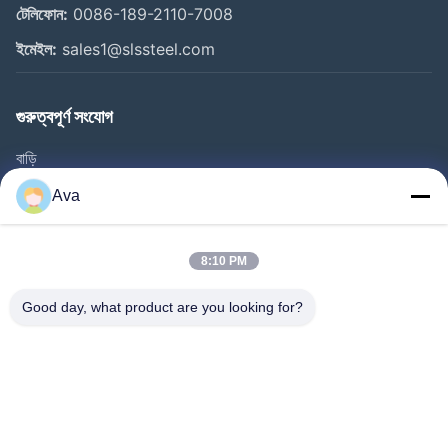
টেলিফোন:
0086-189-2110-7008
ইমেইল:
sales1@slssteel.com
গুরুত্বপূর্ণ সংযোগ
বাড়ি
পণ্য
Ava
ভিডিও
আমাদের সম্বন্ধে
8:10 PM
কারখানা পরিদর্শন
Good day, what product are you looking for?
গুণমান নিয়ন্ত্রণ
আমাদের সাথে যোগাযোগ
একটি উদ্ধৃতি অনুরোধ করুন
খবর