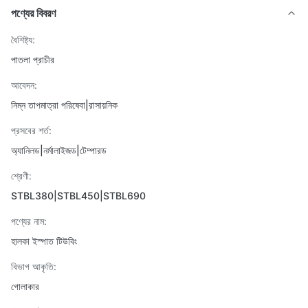
পণ্যের বিবরণ
বৈশিষ্ট্য:
পাতলা প্রাচীর
আবেদন:
নিম্ন তাপমাত্রা পরিষেবা|রাসায়নিক
প্রসবের শর্ত:
অ্যানিলড|নর্মালাইজড|টেম্পারড
শ্রেণী:
STBL380|STBL450|STBL690
পণ্যের নাম:
হালকা ইস্পাত টিউবিং
বিভাগ আকৃতি:
গোলাকার