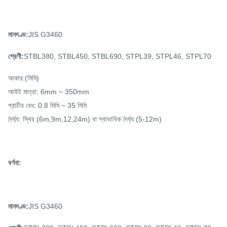
মানদণ্ড:
JIS G3460
শ্রেণী:
STBL380, STBL450, STBL690, STPL39, STPL46, STPL70
আকার:(মিমি)
আউট মাত্রা: 6mm ~ 350mm
প্রাচীর বেধ: 0.8 মিমি ~ 35 মিমি
দৈর্ঘ্য: স্থির (6m,9m,12,24m) বা স্বাভাবিক দৈর্ঘ্য (5-12m)
বর্ণনা:
মানদণ্ড:
JIS G3460