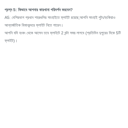
প্রশ্ন 5: কিভাবে আপনার কারখানা পরিদর্শন করবেন?
A5: বেশিরভাগ প্রধান শহরগুলির সাংহাইতে ফ্লাইট রয়েছে;আপনি সাংহাই পুটং/হংকিয়াও
আন্তর্জাতিক বিমানবন্দরে ফ্লাইট নিতে পারেন।
আপনি যদি হংকং থেকে আসেন তবে ফ্লাইটে 2 ঘন্টা সময় লাগবে (প্রতিদিন দুপুরের দিকে 5টি
ফ্লাইট)।