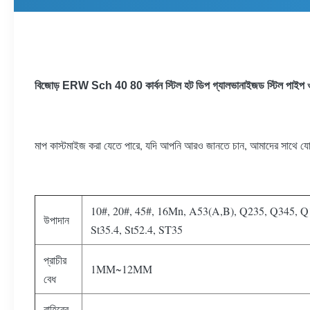
বিজোড় ERW Sch 40 80 কার্বন স্টিল হট ডিপ গ্যালভানাইজড স্টিল পাইপ ওয
মাপ কাস্টমাইজ করা যেতে পারে, যদি আপনি আরও জানতে চান, আমাদের সাথে য
10#, 20#, 45#, 16Mn, A53(A,B), Q235, Q345, Q1
উপাদান
St35.4, St52.4, ST35
প্রাচীর
1MM~12MM
বেধ
বাহিরের