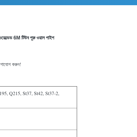
়েল্ডেড 6M টিউব পুরু ওয়াল পাইপ
োগাযোগ করুন!
95, Q215, St37, St42, St37-2,