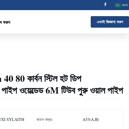
বাংলা
োধ করুন
এখনই জিজ্ঞাসা করুন
0 80 কার্বন স্টিল হট ডিপ
 পাইপ ওয়েল্ডেড 6M টিউব পুরু ওয়াল পাইপ
XI SYLAITH
মডেল নম্বর:
A53(A,B)