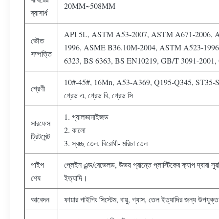
20MM~508MM
ব্যাসার্ধ
API 5L, ASTM A53-2007, ASTM A671-2006, 
ভৌত
1996, ASME B36.10M-2004, ASTM A523-1996
সম্পত্তি
6323, BS 6363, BS EN10219, GB/T 3091-2001,
10#-45#, 16Mn, A53-A369, Q195-Q345, ST35-
শ্রেণী
গ্রেড এ, গ্রেড বি, গ্রেড সি
1. গ্যালভানাইজড
সারফেস
2. কালো
ট্রিটমেন্ট
3. স্বচ্ছ তেল, বিরোধী- মরিচা তেল
পাইপ
প্লেইন এন্ড/বেভেলড, উভয় প্রান্তে প্লাস্টিকের ক্যাপ দ্বারা সু
শেষ
ইত্যাদি।
আবেদন
ফায়ার পাইপিং সিস্টেম, বায়ু, গ্যাস, তেল ইত্যাদির জন্য উপযুক্ত