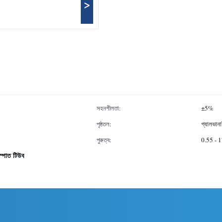
>
সহনশীলতা:
±5%
পৃষ্ঠতল:
গ্যালভান
পুরুত্ব:
0.55 - 1
্পাত টিউব