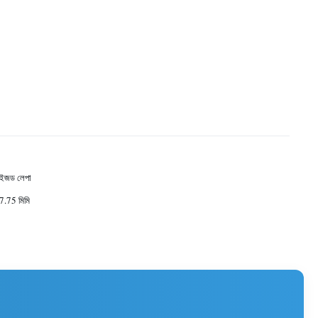
াইজড লেপা
7.75 মিমি