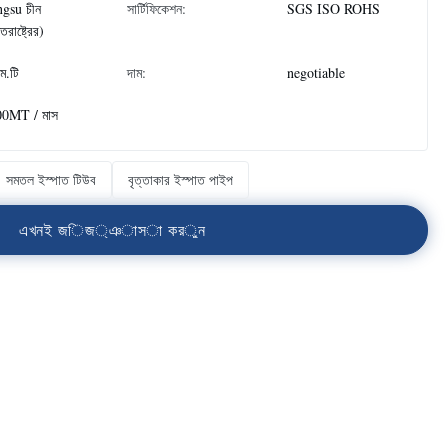
ngsu চীন
সার্টিফিকেশন:
SGS ISO ROHS
্তরাষ্ট্রের)
ম.টি
দাম:
negotiable
00MT / মাস
সমতল ইস্পাত টিউব
বৃত্তাকার ইস্পাত পাইপ
এ
খ
ন
ই
জ
ি
জ
্
ঞ
া
স
া
ক
র
ু
ন