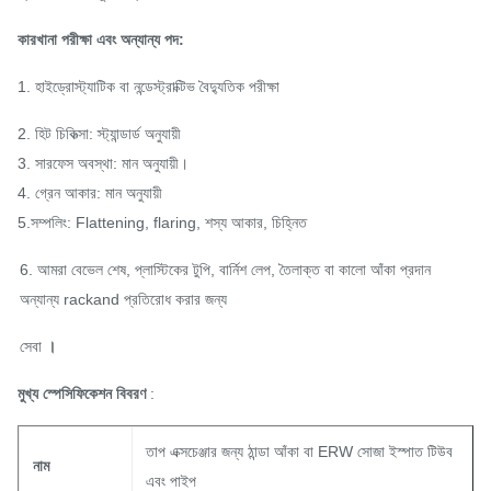
কারখানা পরীক্ষা এবং অন্যান্য পদ:
1. হাইড্রোস্ট্যাটিক বা নন্ডেস্ট্রাক্টিভ বৈদ্যুতিক পরীক্ষা
2. হিট চিকিত্সা: স্ট্যান্ডার্ড অনুযায়ী
3. সারফেস অবস্থা: মান অনুযায়ী।
4. গ্রেন আকার: মান অনুযায়ী
5.সম্পলিং: Flattening, flaring, শস্য আকার, চিহ্নিত
6. আমরা বেভেল শেষ, প্লাস্টিকের টুপি, বার্নিশ লেপ, তৈলাক্ত বা কালো আঁকা প্রদান
অন্যান্য rackand প্রতিরোধ করার জন্য
সেবা
।
মুখ্য স্পেসিফিকেশন বিবরণ
:
তাপ এক্সচেঞ্জার জন্য ঠান্ডা আঁকা বা ERW সোজা ইস্পাত টিউব
নাম
এবং পাইপ