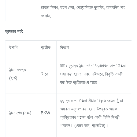
জাহাজ নির্মাণ, তরল সেবা, পেট্রোলিয়াম ক্র্যাকিং, রাসায়নিক সার
সরঞ্জাম,
অঙ্কন-তেল সরঞ্জাম এবং গঠন উদ্দেশ্যে।
প্রসবের শর্ত:
DIN সিরিজ ঠান্ডা স্পষ্টতা seamless ইস্পাত টিউব আঁকা
উপাধি
প্রতীক
বিবরণ
DIN সিরিজ ঠান্ডা ঘূর্ণিত স্পষ্টতা seamless ইস্পাত টিউব
টিউব চূড়ান্ত ঠান্ডা গঠন নিম্নলিখিত তাপ চিকিত্সা
ব্যবসা সুযোগ
ঠান্ডা সমাপ্ত
সম্পর্কিত লেপা এবং galvanized ইস্পাত টিউব
বি কে
সহ্য করা হয় না, এবং, এইভাবে, বিকৃতি একটি
(হার্ড)
বরং উচ্চ প্রতিরোধের আছে।
Rustproof ফসফাইরিলিত টিউব
চূড়ান্ত তাপ চিকিত্সা সীমিত বিকৃতি জড়িত ঠান্ডা
বাইরের ও ভেতরের দেয়ালে কোন অক্সিডেশন স্তর নেই;
অঙ্কন অনুসরণ করা হয়।
উপযুক্ত আরও
ঠান্ডা শেষ (নরম)
BKW
প্রক্রিয়াকরণ ঠান্ডা গঠন একটি নির্দিষ্ট ডিগ্রী
উচ্চ চাপ অধীনে কোন ফুটো;
পারবেন।
(যেমন নমন, প্রসারিত)।
Flating এবং flattening অধীনে কোন ক্র্যাক;