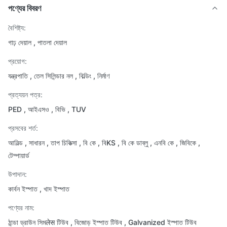
পণ্যের বিবরণ
বৈশিষ্ট্য:
গাঢ় দেয়াল , পাতলা দেয়াল
প্রয়োগ:
যন্ত্রপাতি , তেল সিলিন্ডার নল , বিল্ডিং , নির্মাণ
প্রত্যয়ন পত্র:
PED , আইএসও , বিভি , TUV
প্রসবের শর্ত:
আনিল্ড , সাধারন , তাপ চিকিত্সা , বি কে , বিKS , বি কে ডাব্লু , এনবি কে , জিবিকে ,
টেম্পায়ার্ড
উপাদান:
কার্বন ইস্পাত , খাদ ইস্পাত
পণ্যের নাম:
ঠান্ডা ড্রাউন সিমलेस টিউব , বিজোড় ইস্পাত টিউব , Galvanized ইস্পাত টিউব