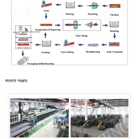
কারখানা সরঞ্জাম: