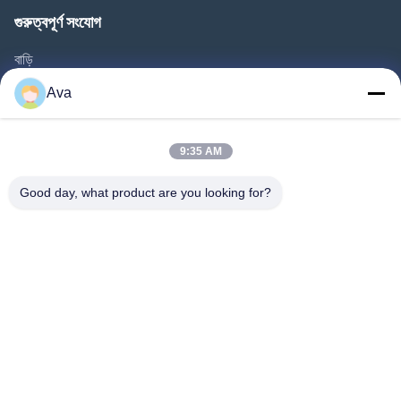
গুরুত্বপূর্ণ সংযোগ
বাড়ি
পণ্য
Ava
ভিডিও
আমাদের সম্বন্ধে
9:35 AM
কারখানা পরিদর্শন
Good day, what product are you looking for?
গুণমান নিয়ন্ত্রণ
আমাদের সাথে যোগাযোগ
একটি উদ্ধৃতি অনুরোধ করুন
খবর
Follow Us