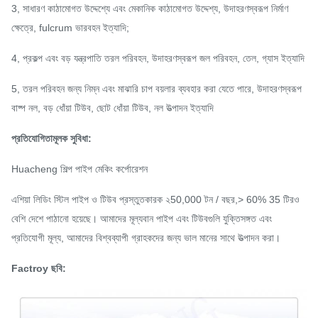
3, সাধারণ কাঠামোগত উদ্দেশ্যে এবং মেকানিক কাঠামোগত উদ্দেশ্য, উদাহরণস্বরূপ নির্মাণ
ক্ষেত্রে, fulcrum ভারবহন ইত্যাদি;
4, প্রকল্প এবং বড় যন্ত্রপাতি তরল পরিবহন, উদাহরণস্বরূপ জল পরিবহন, তেল, গ্যাস ইত্যাদি
5, তরল পরিবহন জন্য নিম্ন এবং মাঝারি চাপ বয়লার ব্যবহার করা যেতে পারে, উদাহরণস্বরূপ
বাষ্প নল, বড় ধোঁয়া টিউব, ছোট ধোঁয়া টিউব, নল উত্পাদন ইত্যাদি
প্রতিযোগিতামূলক সুবিধা:
Huacheng শিল্প পাইপ মেকিং কর্পোরেশন
এশিয়া লিডিং স্টিল পাইপ ও টিউব প্রস্তুতকারক ২50,000 টন / বছর,> 60% 35 টিরও
বেশি দেশে পাঠানো হয়েছে। আমাদের মূল্যবান পাইপ এবং টিউবগুলি যুক্তিসঙ্গত এবং
প্রতিযোগী মূল্য, আমাদের বিশ্বব্যাপী গ্রাহকদের জন্য ভাল মানের সাথে উত্পাদন করা।
Factroy ছবি: