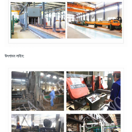
উৎপাদন লাইন: