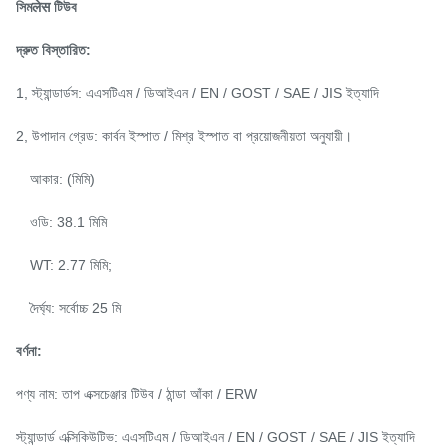
সিমलेस টিউব
দ্রুত বিস্তারিত:
1, স্ট্যান্ডার্ডস: এএসটিএম / ডিআইএন / EN / GOST / SAE / JIS ইত্যাদি
2, উপাদান গ্রেড: কার্বন ইস্পাত / মিশ্র ইস্পাত বা প্রয়োজনীয়তা অনুযায়ী।
আকার: (মিমি)
ওডি: 38.1 মিমি
WT: 2.77 মিমি;
দৈর্ঘ্য: সর্বোচ্চ 25 মি
বর্ণনা:
পণ্য নাম: তাপ এক্সচেঞ্জার টিউব / ঠান্ডা আঁকা / ERW
স্ট্যান্ডার্ড এক্সিকিউটিভ: এএসটিএম / ডিআইএন / EN / GOST / SAE / JIS ইত্যাদি