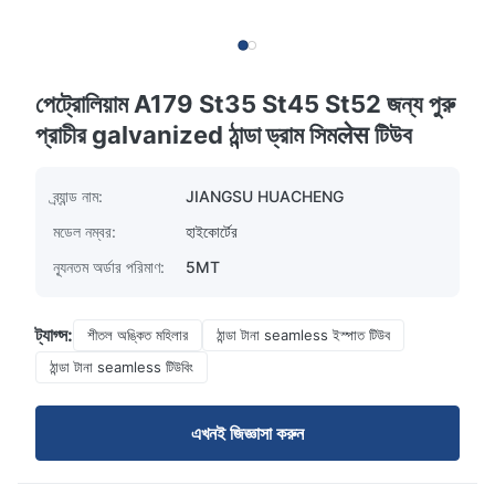
পেট্রোলিয়াম A179 St35 St45 St52 জন্য পুরু
প্রাচীর galvanized ঠান্ডা ড্রাম সিমलेस টিউব
ব্র্যান্ড নাম:
JIANGSU HUACHENG
মডেল নম্বর:
হাইকোর্টের
ন্যূনতম অর্ডার পরিমাণ:
5MT
ট্যাগ্স:
শীতল অঙ্কিত মহিলার
ঠান্ডা টানা seamless ইস্পাত টিউব
ঠান্ডা টানা seamless টিউবিং
এখনই জিজ্ঞাসা করুন