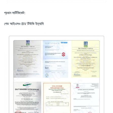
প্রধান সার্টিফিকেট:
পেড আইএসও BV টিউভি ইত্যাদি