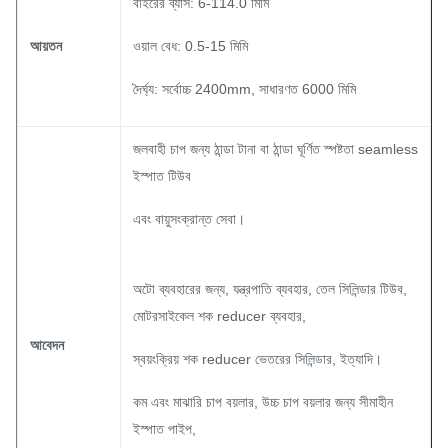
বাইরের ব্যাস: 6-114.0 মিমি
আয়তন
ওয়াল বেধ: 0.5-15 মিমি
দৈর্ঘ্য: সর্বোচ্চ 2400mm, সাধারণত 6000 মিমি
জলবাহী চাপ জন্য ঠান্ডা টানা বা ঠান্ডা ঘূর্ণিত স্পষ্টতা seamless
ইস্পাত টিউব
এবং বায়ুসংক্রান্ত সেবা।
অটো ব্যবহারের জন্য, যন্ত্রপাতি ব্যবহার, তেল সিলিন্ডার টিউব,
মোটরসাইকেল শক reducer ব্যবহার,
আবেদন
স্বয়ংক্রিয় শক reducer ভেতরের সিলিন্ডার, ইত্যাদি।
কম এবং মাঝারি চাপ বয়লার, উচ্চ চাপ বয়লার জন্য সীমাহীন
ইস্পাত পাইপ,