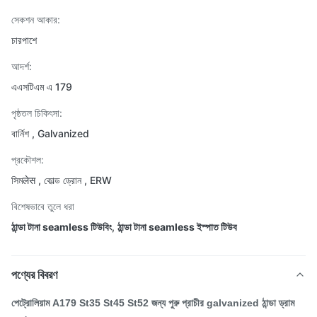
সেকশন আকার:
চারপাশে
আদর্শ:
এএসটিএম এ 179
পৃষ্ঠতল চিকিৎসা:
বার্নিশ , Galvanized
প্রকৌশল:
সিমलेस , কোল্ড ড্রোন , ERW
বিশেষভাবে তুলে ধরা
ঠান্ডা টানা seamless টিউবিং
,
ঠান্ডা টানা seamless ইস্পাত টিউব
পণ্যের বিবরণ
পেট্রোলিয়াম
A179 St35 St45 St52
জন্য পুরু প্রাচীর galvanized
ঠান্ডা
ড্রাম