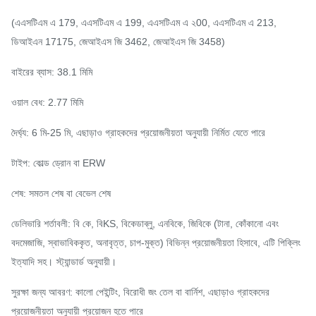
(এএসটিএম এ 179, এএসটিএম এ 199, এএসটিএম এ ২00, এএসটিএম এ 213,
ডিআইএন 17175, জেআইএস জি 3462, জেআইএস জি 3458)
বাইরের ব্যাস: 38.1 মিমি
ওয়াল বেধ: 2.77 মিমি
দৈর্ঘ্য: 6 মি-25 মি, এছাড়াও গ্রাহকদের প্রয়োজনীয়তা অনুযায়ী নির্মিত যেতে পারে
টাইপ: কোল্ড ড্রোন বা ERW
শেষ: সমতল শেষ বা বেভেল শেষ
ডেলিভারি শর্তাবলী: বি কে, বিKS, বিকেডাব্লু, এনবিকে, জিবিকে (টানা, কোঁকানো এবং
বদমেজাজি, স্বাভাবিককৃত, অনাবৃত্ত, চাপ-মুক্ত) বিভিন্ন প্রয়োজনীয়তা হিসাবে, এটি পিক্লিং
ইত্যাদি সহ।
স্ট্যান্ডার্ড অনুযায়ী।
সুরক্ষা জন্য আবরণ: কালো পেইন্টিং, বিরোধী জং তেল বা বার্নিশ, এছাড়াও গ্রাহকদের
প্রয়োজনীয়তা অনুযায়ী প্রয়োজন হতে পারে