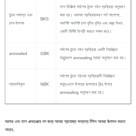
তাপ চিকিত্সা সর্বশেষ ঠান্ডা গঠন প্রক্রিয়া অনুসরণ
ঠান্ডা নমন পরে কোন বিকৃতি;
ঠান্ডা সমাপ্ত এবং
করা হয়।
যথাযথ প্রক্রিয়াকরণ শর্ত সাপেক্ষে,
BKS
উচ্চ স্পষ্টতা উচ্চ পরিচ্ছন্নতা;
চাপ-উপশম
অবশিষ্ট অবশিষ্ট চাপ বৃদ্ধি বৃদ্ধি এবং যন্ত্র উভয়
প্রধান
চরিত্রগত
একটি নির্দিষ্ট ডিগ্রী করতে সক্ষম করে।
চমৎকার উজ্জ্বলতা
ঠান্ডা টানা এবং গরম সমাপ্ত
সর্বশেষ ঠান্ডা গঠন প্রক্রিয়া একটি নিয়ন্ত্রিত
annealed
GBK
বায়ুমন্ডলে annealing দ্বারা অনুসরণ করা হয়।
উচ্চ চাপ এবং তাপমাত্রা ব্যবহারের জন্য সুপেরিয়র কর্মক্ষমতা
কালো ফিনিস এবং গরম ডুব galvanized
সর্বশেষ ঠান্ডা গঠনের প্রক্রিয়াটি নিয়ন্ত্রিত
স্বাভাবিকৃত
NBK
বায়ুমণ্ডলে উপরের রূপান্তর বিন্দু উপরে
চমৎকার জারা প্রতিরোধের
annealing অনুসরণ করা হয়।
বয়লার এবং তাপ এক্সচেঞ্জার নল জন্য আমরা প্রযোজ্য অন্যান্য টিউব আমরা উত্পাদন করতে
পারেন,