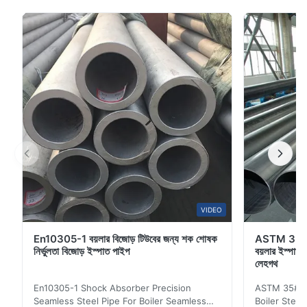
ধরনের বিজোড় নল।উত্পাদন পদ্ধতি বিজোড় পাইপ হিসাবে একই, কিন্তু ইস্পাত
পাইপ উত্পাদন ব্যবহৃত ইস্পাত ধরনের উপর কঠোর প্রয়োজনীয়তা আছে.তাপমাত্রার
ব্যবহার অনুসারে সাধারণ বয়লার টিউব এবং উচ...
VIDEO
En10305-1 বয়লার বিজোড় টিউবের জন্য শক শোষক
ASTM 35# 
নির্ভুলতা বিজোড় ইস্পাত পাইপ
বয়লার ইস্পাত 
লেহগথ
En10305-1 Shock Absorber Precision
ASTM 35# 3
Seamless Steel Pipe For Boiler Seamless
Boiler Stee