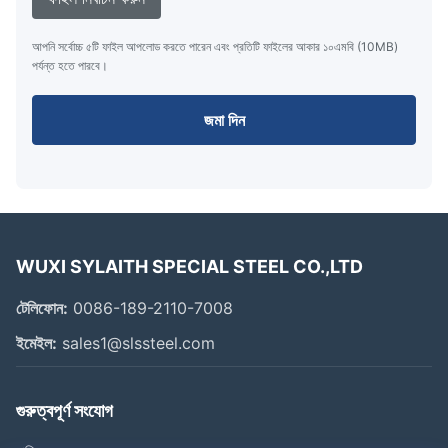
আপনি সর্বোচ্চ ৫টি ফাইল আপলোড করতে পারেন এবং প্রতিটি ফাইলের আকার ১০এমবি (10MB)
পর্যন্ত হতে পারবে।
জমা দিন
WUXI SYLAITH SPECIAL STEEL CO.,LTD
টেলিফোন:
0086-189-2110-7008
ইমেইল:
sales1@slssteel.com
গুরুত্বপূর্ণ সংযোগ