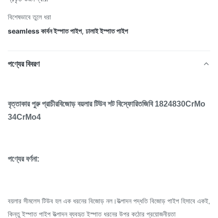
বিশেষভাবে তুলে ধরা
seamless কার্বন ইস্পাত পাইপ
,
ঢালাই ইস্পাত পাইপ
পণ্যের বিবরণ
বৃত্তাকার পুরু প্রাচীর
বিজোড় বয়লার টিউব
শট বিস্ফোরিত
জিবি 18248
30CrMo
34CrMo4
পণ্যের বর্ণনা:
বয়লার সীমলেস টিউব হল এক ধরনের বিজোড় নল।উত্পাদন পদ্ধতি বিজোড় পাইপ হিসাবে একই,
কিন্তু ইস্পাত পাইপ উত্পাদন ব্যবহৃত ইস্পাত ধরনের উপর কঠোর প্রয়োজনীয়তা