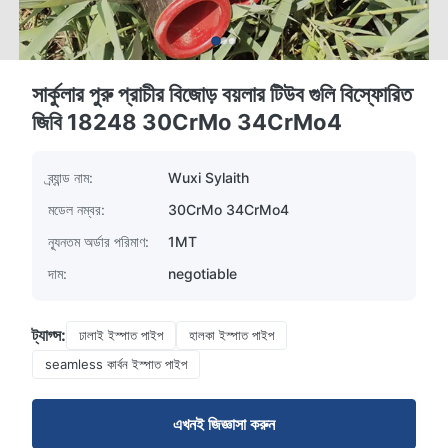
সার্কুলার পুরু প্রাচীর বিজোড় বয়লার টিউব গুলি বিস্ফোরিত
জিবি 18248 30CrMo 34CrMo4
ব্র্যান্ড নাম:
Wuxi Sylaith
মডেল নম্বর:
30CrMo 34CrMo4
ন্যূনতম অর্ডার পরিমাণ:
1MT
দাম:
negotiable
ট্যাগ্স:
ঢালাই ইস্পাত পাইপ
হালকা ইস্পাত পাইপ
seamless কার্বন ইস্পাত পাইপ
এখনই জিজ্ঞাসা করুন