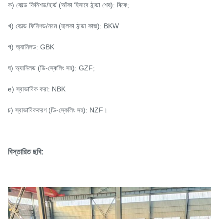
ক) কোল্ড ফিনিশড/হার্ড (আঁকা হিসাবে ঠান্ডা শেষ): বিকে;
খ) কোল্ড ফিনিশড/নরম (হালকা ঠান্ডা কাজ): BKW
গ) অ্যানিলড: GBK
ঘ) অ্যানিলড (ডি-স্কেলিং সহ): GZF;
e) স্বাভাবিক করা: NBK
চ) স্বাভাবিককরণ (ডি-স্কেলিং সহ): NZF।
বিস্তারিত ছবি: