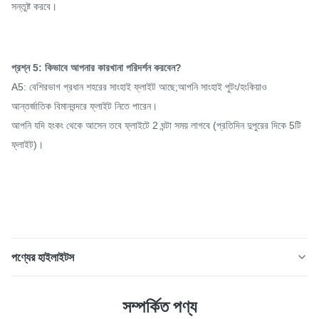
সন্তুষ্ট করবে।
প্রশ্ন 5: কিভাবে আপনার কারখানা পরিদর্শন করবেন?
A5: বেশিরভাগ প্রধান শহরের সাংহাই ফ্লাইট আছে;আপনি সাংহাই পুটং/হংকিয়াও
আন্তর্জাতিক বিমানবন্দরে ফ্লাইট নিতে পারেন।
আপনি যদি হংকং থেকে আসেন তবে ফ্লাইটে 2 ঘন্টা সময় লাগবে (প্রতিদিন দুপুরের দিকে 5টি
ফ্লাইট)।
পণ্যের হাইলাইটস
বৃত্তাকার পুরু প্রাচীরবিজোড় বয়লার টিউব শট বিস্ফোরিতজিবি
সম্পর্কিত পণ্য
1824830CrMo 34CrMo4 পণ্যের বর্ণনা: বয়লার সীমলেস টিউব হল এক