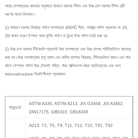
আছে.তাপমাত্রার ব্যবহার অনুসারে সাধারণ বয়লার টিউব এবং উচ্চ-চাপ বয়লার টিউব দুটি
ধরণের মধ্যে বিভক্ত।
1) সাধারণ বয়লার বিজোড় পাইপ তাপমাত্রা 450℃ নীচে, গার্হস্থ্য পাইপ প্রধানত নং 10,
20 কার্বন বন্ধন ইস্পাত গরম ঘূর্ণিত পাইপ বা ঠান্ডা টানা পাইপ তৈরি করা হয়.
2) উচ্চ-চাপ বয়লার টিউবগুলি প্রায়শই উচ্চ তাপমাত্রা এবং উচ্চ চাপের পরিস্থিতিতে ব্যবহার
করা হয়।উচ্চ তাপমাত্রার ফ্লু গ্যাস এবং জলীয় বাষ্পের ক্রিয়ায়, টিউবগুলিতে জারণ এবং ক্ষয়
ঘটবে।ইস্পাত পাইপ উচ্চ টেকসই শক্তি, উচ্চ অক্সিডেশন জারা প্রতিরোধের এবং ভাল
microstructure স্থিতিশীলতা প্রয়োজন.
ASTM A335, ASTM A213, JIS G3458, JIS A3462,
স্ট্যান্ডার্ড
DIN17175, GB5310, GB18248
A213: T2, T5, T9, T11, T12, T22, T91, T92