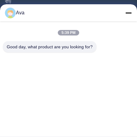
বাড়ি
পণ্য
Ava
ভিডিও
আমাদের সম্বন্ধে
5:39 PM
কারখানা পরিদর্শন
Good day, what product are you looking for?
গুণমান নিয়ন্ত্রণ
আমাদের সাথে যোগাযোগ
একটি উদ্ধৃতি অনুরোধ করুন
খবর
Follow Us