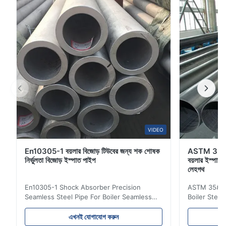
P5 বা সমতুল্য; ASTM A106B/A53B/API5L B/ ইত্যাদি আকার(মিমি):
আইডি:45 মিমি - 500 ...
VIDEO
En10305-1 বয়লার বিজোড় টিউবের জন্য শক শোষক
ASTM 35# 
নির্ভুলতা বিজোড় ইস্পাত পাইপ
বয়লার ইস্পাত 
লেহগথ
En10305-1 Shock Absorber Precision
ASTM 35# 3
Seamless Steel Pipe For Boiler Seamless
Boiler Stee
Tube Seamless Precision steel tubes To be
Lehgth Its a
used in hydraulic system, automobile and
transportati
এখনই যোগাযোগ করুন
precision machinery parts for cars and
fluid,Constr