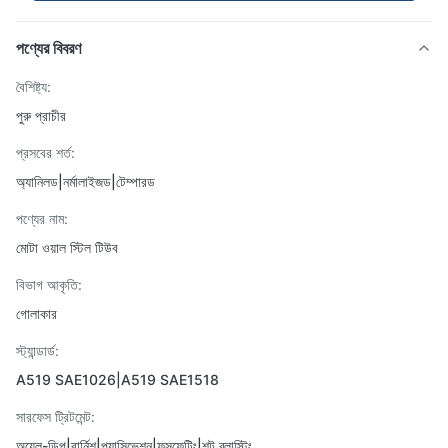
পণ্যের বিবরণ
বৈশিষ্ট্য:
পুরু প্রাচীর
প্রসবের শর্ত:
অ্যানিলড|নর্মালাইজড|টেম্পারড
পণ্যের নাম:
মোটা ওয়াল স্টিল টিউব
বিভাগ আকৃতি:
গোলাকার
স্ট্যান্ডার্ড:
A519 SAE1026|A519 SAE1518
সারফেস ট্রিটমেন্ট:
অয়েল-ডিপ|বার্নিশ|প্যাসিভেশন|ফসফেটিং|শট ব্লাস্টিং