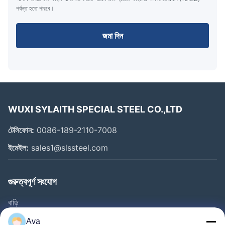
পর্যন্ত হতে পারবে।
জমা দিন
WUXI SYLAITH SPECIAL STEEL CO.,LTD
টেলিফোন:
0086-189-2110-7008
ইমেইল:
sales1@slssteel.com
গুরুত্বপূর্ণ সংযোগ
বাড়ি
পণ্য
Ava