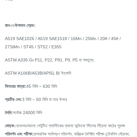
মান
এবং
উপাদান গ্রেড:
A519 SAE1026 / A519 SAE1518 / 16Mn / 25Mn / 20# / 45# /
27SiMn / ST45 / ST52 / E355
ASTM A335 Gr.P11, P22, P91, P9, P5 বা সমতুল্য;
ASTM A106B/A53B/API5L B/ ইত্যাদি
ভিতরের মাত্রা:
45 মিমি ~ 630 মিমি
প্রাচীর বেধ:
3 মিমি ~ 50 মিমি বা তার উপরে
দৈর্ঘ্য:
সর্বোচ্চ 24000 মিমি
মোড়ক:
বেভেলড/কালো পেইন্টিং/ প্লাস্টিকের ক্যাপ/ বান্ডিলে/ স্টিলের স্ট্রিপ/ কাঠের সুরক্ষা
পরিদর্শন এবং পরীক্ষা:
রাসায়নিক সংমিশ্রণ পরিদর্শন, যান্ত্রিক বৈশিষ্ট্য পরীক্ষা (টেনসিল স্ট্রেন্থ,