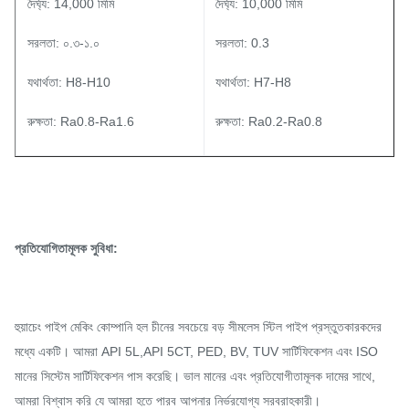
দৈর্ঘ্য: 14,000 মিমি
দৈর্ঘ্য: 10,000 মিমি
সরলতা: ০.৩-১.০
সরলতা: 0.3
যথার্থতা: H8-H10
যথার্থতা: H7-H8
রুক্ষতা: Ra0.8-Ra1.6
রুক্ষতা: Ra0.2-Ra0.8
প্রতিযোগিতামূলক সুবিধা:
হুয়াচেং পাইপ মেকিং কোম্পানি হল চীনের সবচেয়ে বড় সীমলেস স্টিল পাইপ প্রস্তুতকারকদের
মধ্যে একটি। আমরা API 5L,API 5CT, PED, BV, TUV সার্টিফিকেশন এবং ISO
মানের সিস্টেম সার্টিফিকেশন পাস করেছি। ভাল মানের এবং প্রতিযোগীতামূলক দামের সাথে,
আমরা বিশ্বাস করি যে আমরা হতে পারব আপনার নির্ভরযোগ্য সরবরাহকারী।