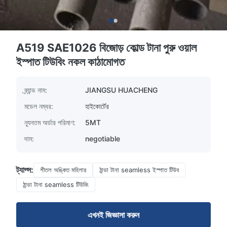
A519 SAE1026 বিজোড় কোল্ড টানা পুরু ওয়াল
ইস্পাত টিউবিং নকল কাঠামোগত
ব্র্যান্ড নাম:
JIANGSU HUACHENG
মডেল নম্বর:
হাইকোর্টের
ন্যূনতম অর্ডার পরিমাণ:
5MT
দাম:
negotiable
ট্যাগ্স:
শীতল অঙ্কিত মহিলার
ঠান্ডা টানা seamless ইস্পাত টিউব
ঠান্ডা টানা seamless টিউবিং
এখনই জিজ্ঞাসা করুন