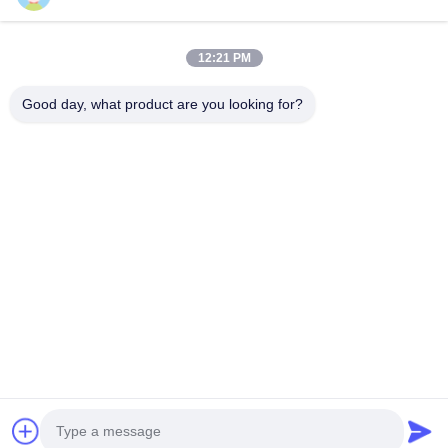
ভিডিও
আমাদের সম্বন্ধে
12:21 PM
কারখানা পরিদর্শন
Good day, what product are you looking for?
গুণমান নিয়ন্ত্রণ
আমাদের সাথে যোগাযোগ
একটি উদ্ধৃতি অনুরোধ করুন
খবর
Follow Us
©2013- WUXI SYLAITH SPECIAL STEEL CO.,LTD. সমস্ত অধিকার সংরক্ষিত।