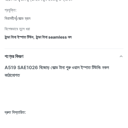
প্রযুক্তি:
বিরামহীন|কোল্ড ড্রন
বিশেষভাবে তুলে ধরা
ঠান্ডা টানা ইস্পাত টিউব
,
ঠান্ডা টানা seamless নল
পণ্যের বিবরণ
A519 SAE1026 বিজোড় কোল্ড টানা পুরু ওয়াল ইস্পাত টিউবিং নকল
কাঠামোগত
দ্রুত বিস্তারিত: