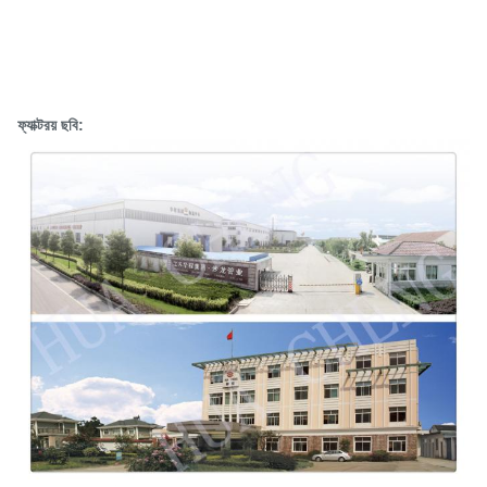
ফ্যাক্টরয় ছবি: