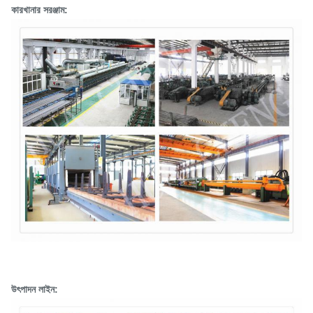
কারখানার সরঞ্জাম:
উৎপাদন লাইন: