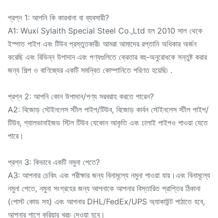
প্রশ্ন 1: আপনি কি কারখানা বা ব্যবসায়ী?
A1: Wuxi Sylaith Special Steel Co.,Ltd হল 2010 সাল থেকে
ইস্পাত পাইপ এবং টিউব প্রস্তুতকারী৷ আমরা আমাদের রপ্তানি অধিকার অর্জন
করেছি এবং বিভিন্ন উপাদান এবং পণ্যগুলিতে ক্রেতার বহু-অনুরোধকে সন্তুষ্ট করার
জন্য শিল্প ও বাণিজ্যের একটি সমন্বিত কোম্পানিতে পরিণত হয়েছি৷ .
প্রশ্ন 2: আপনি কোন উপাদান/পণ্য সরবরাহ করতে পারেন?
A2: বিজোড় স্টেইনলেস স্টীল পাইপ/টিউব, বিজোড় কার্বন স্টেইনলেস স্টীল পাইপ/
টিউব, গ্যালভানাইজড স্টিল টিউব যেকোন আকৃতি এবং ঢালাই পাইপও পাওয়া যেতে
পারে।
প্রশ্ন 3: কিভাবে একটি নমুনা পেতে?
A3: আপনার চেকিং এবং পরীক্ষার জন্য বিনামূল্যে নমুনা পাওয়া যায়।এবং বিনামূল্যে
নমুনা পেতে, নমুনা সংগ্রহের জন্য আপনাকে আপনার বিস্তারিত প্রাপ্তির ঠিকানা
(পোস্ট কোড সহ) এবং আপনার DHL/FedEx/UPS অ্যাকাউন্ট পাঠাতে হবে,
আপনার পাশে কুরিয়ার খরচ দেওয়া হবে।