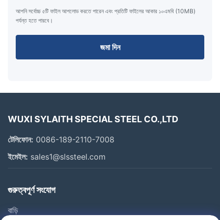
আপনি সর্বোচ্চ ৫টি ফাইল আপলোড করতে পারেন এবং প্রতিটি ফাইলের আকার ১০এমবি (10MB)
পর্যন্ত হতে পারবে।
জমা দিন
WUXI SYLAITH SPECIAL STEEL CO.,LTD
টেলিফোন:
0086-189-2110-7008
ইমেইল:
sales1@slssteel.com
গুরুত্বপূর্ণ সংযোগ
বাড়ি