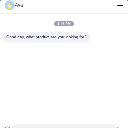
পণ্য
Ava
ভিডিও
আমাদের সম্বন্ধে
1:48 PM
কারখানা পরিদর্শন
Good day, what product are you looking for?
গুণমান নিয়ন্ত্রণ
আমাদের সাথে যোগাযোগ
একটি উদ্ধৃতি অনুরোধ করুন
খবর
Follow Us