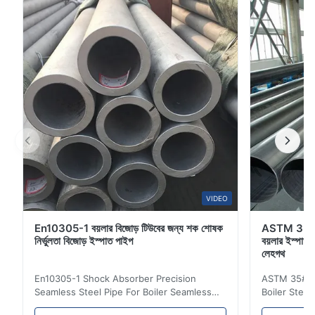
হট-ডিপড গ্যালভানাইজড, পলিমাইড ইপোক্সি এবং ইত্যাদি অফার করতে পারি।
পণ্যের নাম কার্বন ইস্পাত পাইপ উপাদান A53 Gr.B,A36,ST52...
VIDEO
En10305-1 বয়লার বিজোড় টিউবের জন্য শক শোষক
ASTM 35# 
নির্ভুলতা বিজোড় ইস্পাত পাইপ
বয়লার ইস্পাত 
লেহগথ
En10305-1 Shock Absorber Precision
ASTM 35# 3
Seamless Steel Pipe For Boiler Seamless
Boiler Stee
Tube Seamless Precision steel tubes To be
Lehgth Its a