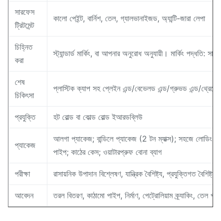
সারফেস
কালো পেইন্ট, বার্নিশ, তেল, গ্যালভানাইজড, অ্যান্টি-জারা লেপা
ট্রিটমেন্ট
চিহ্নিত
স্ট্যান্ডার্ড মার্কিং, বা আপনার অনুরোধ অনুযায়ী। মার্কিং পদ্ধতি: সাদা প
করা
শেষ
প্লাস্টিক ক্যাপ সহ প্লেইন এন্ড/বেভেলড এন্ড/গ্রুভড এন্ড/থ্রেডেড
চিকিৎসা
প্রযুক্তি
হট রোল্ড বা কোল্ড রোল্ড ইআরডব্লিউ
আলগা প্যাকেজ; বান্ডিলে প্যাকেজ (2 টন ম্যাক্স); সহজে লোডিং এবং 
প্যাকেজ
পাইপ; কাঠের কেস; ওয়াটারপ্রুফ বোনা ব্যাগ
পরীক্ষা
রাসায়নিক উপাদান বিশ্লেষণ, যান্ত্রিক বৈশিষ্ট্য, প্রযুক্তিগত বৈশিষ্ট্
আবেদন
তরল বিতরণ, কাঠামো পাইপ, নির্মাণ, পেট্রোলিয়াম ক্র্যাকিং, তেল পা