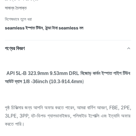
সামান্য তৈলাক্ত
বিশেষভাবে তুলে ধরা
seamless ইস্পাত টিউব
,
ঠান্ডা টানা seamless নল
পণ্যের বিবরণ
API 5L-B 323.9mm 9.53mm DRL বিজোড় কার্বন ইস্পাত পাইপ টিউব
)
আউট ব্যাস 1/8 -36inch (10.3-914.4mm
পৃষ্ঠ চিকিত্সার জন্য আপনি অফার করতে পারেন, আমরা বার্নিশ আবরণ, FBE, 2PE,
3LPE, 3PP, হট-ডিপড গ্যালভানাইজড, পলিমাইড ইপোক্সি এবং ইত্যাদি অফার
করতে পারি।