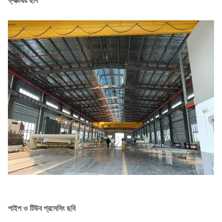
ফ্যাক্টরয় ছবি
পাইপ ও টিউব প্রসেসিং ছবি