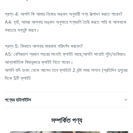
প্রশ্ন 4: আপনি কি আমার নিজের অঙ্কন অনুযায়ী পণ্য উত্পাদন করতে পারেন?
A4: হ্যাঁ, আমরা আপনার অঙ্কন অনুসারে পণ্যগুলি তৈরি করতে পারি যা আপনাকে
সবচেয়ে সন্তুষ্ট করবে।
প্রশ্ন 5: কিভাবে আপনার কারখানা পরিদর্শন করবেন?
A5: বেশিরভাগ প্রধান শহরের সাংহাই ফ্লাইট আছে;আপনি সাংহাই পুটং/হংকিয়াও
আন্তর্জাতিক বিমানবন্দরে ফ্লাইট নিতে পারেন।
আপনি যদি হংকং থেকে আসেন তবে ফ্লাইটে 2 ঘন্টা সময় লাগবে (প্রতিদিন দুপুরের
দিকে 5টি ফ্লাইট
পণ্যের হাইলাইটস
API 5L-B 323.9mm 9.53mm DRL বিজোড় কার্বন ইস্পাত পাইপ
সম্পর্কিত পণ্য
টিউব আউট ব্যাস 1/8 -36inch (10.3-914.4mm) পৃষ্ঠ চিকিত্সার জন্য
আপনি অফার করতে পারেন, আমরা বার্নিশ আবরণ, FBE, 2PE, 3LPE, 3PP,