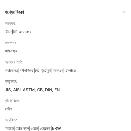
পণ্যের বিবরণ
আবেদন:
বিল্ডিং|হিট এক্সচেঞ্জার
সনদপত্র:
আইএসও
প্রসবের শর্ত:
অ্যানিলেড|নর্মালাইজড|হিট ট্রিটমেন্ট|বিকেএস|টেম্পারড
স্ট্যান্ডার্ড:
JIS, AiSi, ASTM, GB, DIN, EN
পৃষ্ঠ চিকিত্সা:
বার্নিশ
প্রযুক্তি:
বিজোড়|কোল্ড ড্রন|ওয়েল্ড|ওয়েল্ডেড|ERW