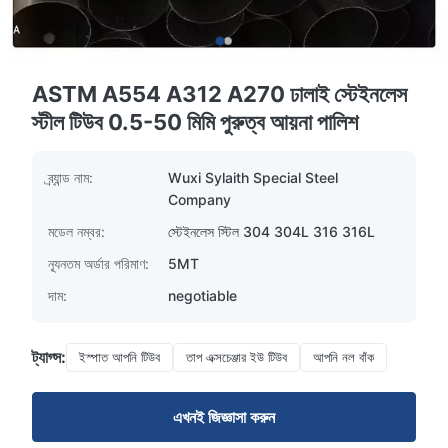
ASTM A554 A312 A270 ঢালাই স্টেইনলেস
স্টীল টিউব 0.5-50 মিমি পুরুত্ব আয়না পালিশ
ব্র্যান্ড নাম:
Wuxi Sylaith Special Steel
Company
মডেল নম্বর:
স্টেইনলেস স্টিল 304 304L 316 316L
ন্যূনতম অর্ডার পরিমাণ:
5MT
দাম:
negotiable
ট্যাগ্স:
ইস্পাত আপনি টিউব
তাপ এক্সচেঞ্জার ইউ টিউব
আপনি নল বাঁক
এখনই জিজ্ঞাসা করুন