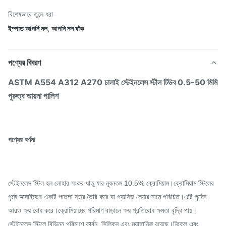
বিশেষভাবে তুলে ধরা
ইস্পাত আপনি নল
,
আপনি নল বাঁক
পণ্যের বিবরণ
ASTM A554 A312 A270 ঢালাই স্টেইনলেস স্টীল টিউব 0.5-50 মিমি
পুরুত্ব আয়না পালিশ
পণ্যের বর্ণনা
স্টেইনলেস স্টিল হল লোহার সংকর ধাতু যার ন্যূনতম 10.5% ক্রোমিয়াম।ক্রোমিয়াম স্টিলের
পৃষ্ঠে অক্সাইডের একটি পাতলা স্তর তৈরি করে যা প্যাসিভ লেয়ার নামে পরিচিত।এটি পৃষ্ঠের
আরও ক্ষয় রোধ করে।ক্রোমিয়ামের পরিমাণ বাড়ালে ক্ষয় প্রতিরোধ ক্ষমতা বৃদ্ধি পায়।
স্টেইনলেস স্টিলে বিভিন্ন পরিমাণে কার্বন, সিলিকন এবং ম্যাঙ্গানিজ রয়েছে।নিকেল এবং