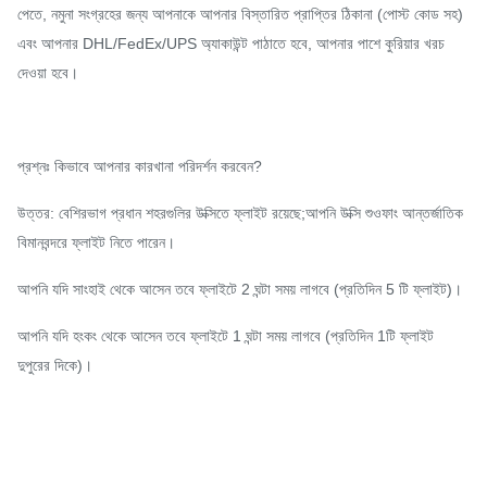
পেতে, নমুনা সংগ্রহের জন্য আপনাকে আপনার বিস্তারিত প্রাপ্তির ঠিকানা (পোস্ট কোড সহ)
এবং আপনার DHL/FedEx/UPS অ্যাকাউন্ট পাঠাতে হবে, আপনার পাশে কুরিয়ার খরচ
দেওয়া হবে।
প্রশ্নঃ কিভাবে আপনার কারখানা পরিদর্শন করবেন?
উত্তর: বেশিরভাগ প্রধান শহরগুলির উক্সিতে ফ্লাইট রয়েছে;আপনি উক্সি শুওফাং আন্তর্জাতিক
বিমানবন্দরে ফ্লাইট নিতে পারেন।
আপনি যদি সাংহাই থেকে আসেন তবে ফ্লাইটে 2 ঘন্টা সময় লাগবে (প্রতিদিন 5 টি ফ্লাইট)।
আপনি যদি হংকং থেকে আসেন তবে ফ্লাইটে 1 ঘন্টা সময় লাগবে (প্রতিদিন 1টি ফ্লাইট
দুপুরের দিকে)।