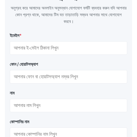
G3466, EN 10219, GB/T 3094-2000,
Material 53
অনুগ্রহ করে আমাদের অনলাইন অনুসন্ধান যোগাযোগ ফর্মটি ব্যবহার করুন যদি আপনার
Q235,
কোন প্রশ্ন থাকে, আমাদের টিম যত তাড়াতাড়ি সম্ভব আপনার সাথে যোগাযোগ
করবে।
ইমেইল
*
ফোন / হোয়াটসঅ্যাপ
নাম
কোম্পানির নাম