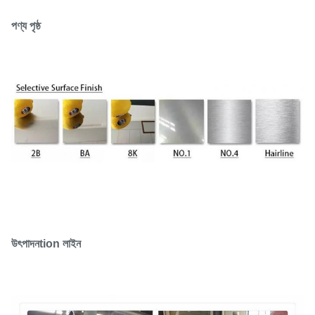
পণ্য পৃষ্ঠ
উৎপাদন
tion লাইন