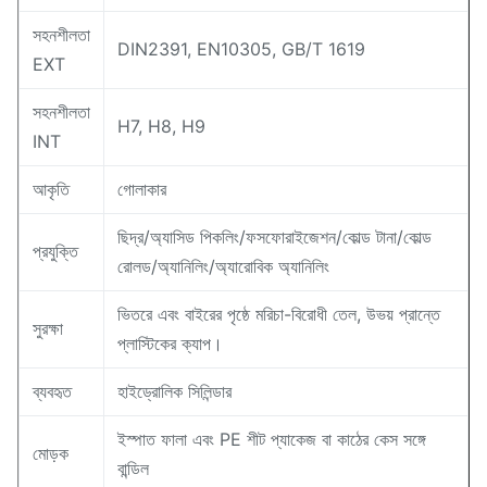
সহনশীলতা
DIN2391, EN10305, GB/T 1619
EXT
সহনশীলতা
H7, H8, H9
INT
আকৃতি
গোলাকার
ছিদ্র/অ্যাসিড পিকলিং/ফসফোরাইজেশন/কোল্ড টানা/কোল্ড
প্রযুক্তি
রোলড/অ্যানিলিং/অ্যারোবিক অ্যানিলিং
ভিতরে এবং বাইরের পৃষ্ঠে মরিচা-বিরোধী তেল, উভয় প্রান্তে
সুরক্ষা
প্লাস্টিকের ক্যাপ।
ব্যবহৃত
হাইড্রোলিক সিলিন্ডার
ইস্পাত ফালা এবং PE শীট প্যাকেজ বা কাঠের কেস সঙ্গে
মোড়ক
বান্ডিল