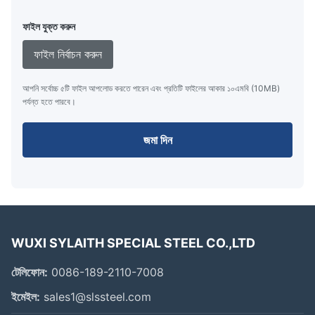
ফাইল যুক্ত করুন
ফাইল নির্বাচন করুন
আপনি সর্বোচ্চ ৫টি ফাইল আপলোড করতে পারেন এবং প্রতিটি ফাইলের আকার ১০এমবি (10MB)
পর্যন্ত হতে পারবে।
জমা দিন
WUXI SYLAITH SPECIAL STEEL CO.,LTD
টেলিফোন:
0086-189-2110-7008
ইমেইল:
sales1@slssteel.com