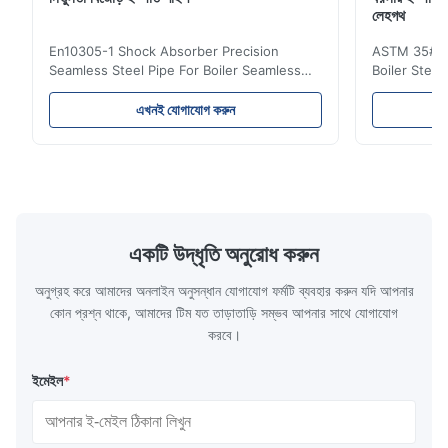
লেহগথ
En10305-1 Shock Absorber Precision
ASTM 35# 3
Seamless Steel Pipe For Boiler Seamless
Boiler Stee
Tube Seamless Precision steel tubes To be
Lehgth Its a
used in hydraulic system, automobile and
transportati
এখনই যোগাযোগ করুন
precision machinery parts for cars and
fluid,Constr
cylinder. Product Name Seamless Steel
building in
Pipe Tube Material Q195, Q235, Q345;
industy,Petr
ASTM A53 GrA,GrB; STKM11,ST37,ST52,
Name Hot Ro
16Mn,etc. Length Length:Single random
Carbon Ste
length/Double random length 5m-
W.T 3.91mm
14m,5.8m,6m,10m-12m,12m or as
rolled/ Hot
একটি উদ্ধৃতি অনুরোধ করুন
customer's actual requirys Standard JIS
5-12m as pe
G3466, EN 10219, GB/T 3094-2000,
Material 53
অনুগ্রহ করে আমাদের অনলাইন অনুসন্ধান যোগাযোগ ফর্মটি ব্যবহার করুন যদি আপনার
Q235,
কোন প্রশ্ন থাকে, আমাদের টিম যত তাড়াতাড়ি সম্ভব আপনার সাথে যোগাযোগ
করবে।
ইমেইল
*