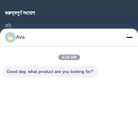
গুরুত্বপূর্ণ সংযোগ
বাড়ি
পণ্য
Ava
ভিডিও
আমাদের সম্বন্ধে
4:29 AM
কারখানা পরিদর্শন
Good day, what product are you looking for?
গুণমান নিয়ন্ত্রণ
আমাদের সাথে যোগাযোগ
একটি উদ্ধৃতি অনুরোধ করুন
খবর
Follow Us