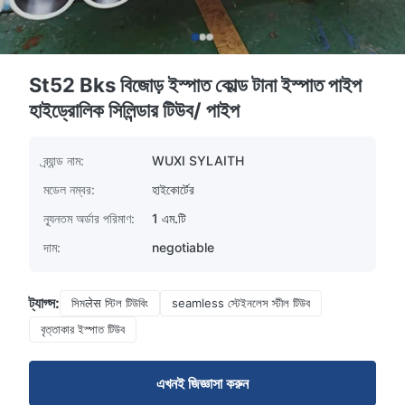
St52 Bks বিজোড় ইস্পাত কোল্ড টানা ইস্পাত পাইপ
হাইড্রোলিক সিলিন্ডার টিউব/ পাইপ
ব্র্যান্ড নাম:
WUXI SYLAITH
মডেল নম্বর:
হাইকোর্টের
ন্যূনতম অর্ডার পরিমাণ:
1 এম.টি
দাম:
negotiable
ট্যাগ্স:
সিমलेस স্টিল টিউবিং
seamless স্টেইনলেস স্টীল টিউব
বৃত্তাকার ইস্পাত টিউব
এখনই জিজ্ঞাসা করুন