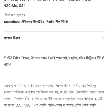
42CrMo, SS4
বিশেষভাবে তুলে ধরা
seamless স্টেইনলেস স্টীল টিউব
,
সিমलेस স্টিল টিউবিং
পণ্যের বিবরণ
St52 Bks বিজোড় ইস্পাত কোল্ড টানা ইস্পাত পাইপ হাইড্রোলিক সিলিন্ডার টিউব/
পাইপ
কোল্ড-টানা ইস্পাত পাইপ হল এক ধরণের স্টিলের পাইপ, অর্থাৎ, এটি বিভিন্ন
উত্পাদন প্রক্রিয়া অনুসারে শ্রেণীবদ্ধ করা হয়, যা হট-রোল্ড (প্রসারিত) পাইপ থেকে
আলাদা।কৈশিক ফাঁকা বা কাঁচামালের টিউবের ব্যাস প্রসারিত করার প্রক্রিয়ায়, এটি
সাধারণত 0.5~100T এর একটি একক-চেইন বা ডাবল-চেইন কোল্ড ড্রয়িং