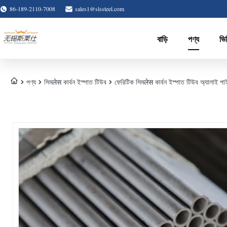
86-189-2110-7008
sales1@slssteel.com
বাড়ি
পণ্য
ভি
পণ্য
সিমलेस কার্বন ইস্পাত টিউব
ফেরিটিক সিমलेस কার্বন ইস্পাত টিউব অ্য