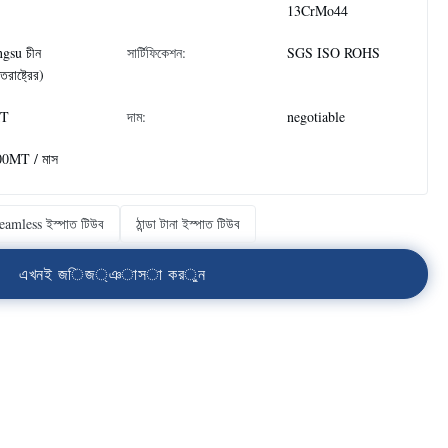
13CrMo44
ngsu চীন
সার্টিফিকেশন:
SGS ISO ROHS
্তরাষ্ট্রের)
T
দাম:
negotiable
00MT / মাস
eamless ইস্পাত টিউব
ঠান্ডা টানা ইস্পাত টিউব
এ
খ
ন
ই
জ
ি
জ
্
ঞ
া
স
া
ক
র
ু
ন