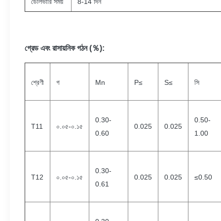
ডেলিভারি সময়
8-14 দিন
গ্রেড এবং রাসায়নিক গঠন (％):
শ্রেণী
গ
Mn
P≤
S≤
সি
0.30-
0.50-
T11
০.০৫-০.১৫
0.025
0.025
0.60
1.00
0.30-
T12
০.০৫-০.১৫
0.025
0.025
≤0.50
0.61