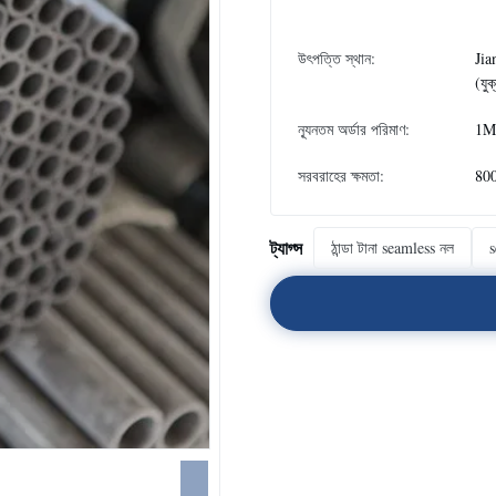
উৎপত্তি স্থান:
Jia
(যুক
ন্যূনতম অর্ডার পরিমাণ:
1M
সরবরাহের ক্ষমতা:
80
ট্যাগ্স
ঠান্ডা টানা seamless নল
s