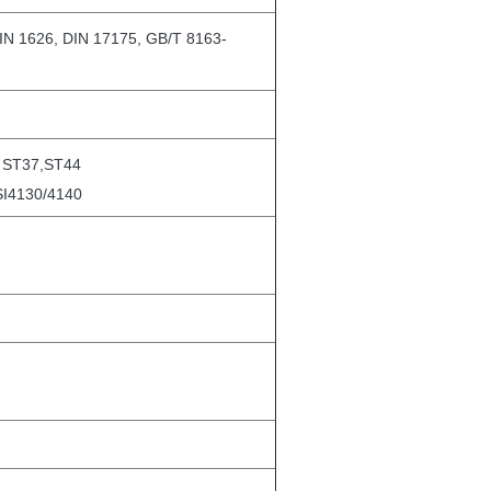
IN 1626, DIN 17175, GB/T 8163-
, ST37,ST44
I4130/4140