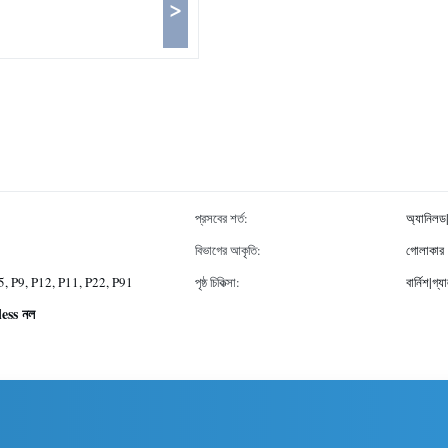
>
প্রসবের শর্ত:
অ্যানিলড
বিভাগের আকৃতি:
গোলাকার
 P9, P12, P11, P22, P91
পৃষ্ঠ চিকিত্সা:
বার্নিশ|গ
mless নল