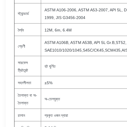
ASTM A106-2006, ASTM A53-2007, API 5L, D
স্ট্যান্ডার্ড
1999, JIS G3456-2004
দৈর্ঘ্য
12M, 6m, 6.4M
ASTM A106B, ASTM A53B, API 5L Gr.B,ST52
শ্রেণী
SAE1010/1020/1045,S45C/CK45,SCM435,AIS
সারফেস
হট ঘূর্ণিত
ট্রিটমেন্ট
সহনশীলতা
±5%
তৈলাক্ত বা অ-
অ-তেলযুক্ত
তৈলাক্ত
চালান
প্রকৃত ওজন দ্বারা