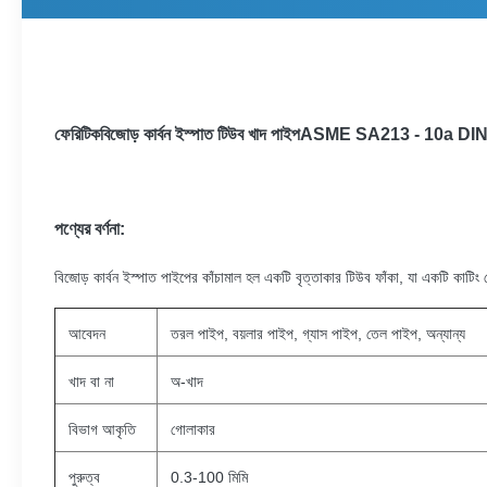
ফেরিটিক
বিজোড় কার্বন ইস্পাত টিউব
খাদ পাইপ
ASME SA213 - 10a DIN
পণ্যের বর্ণনা:
বিজোড় কার্বন ইস্পাত পাইপের কাঁচামাল হল একটি বৃত্তাকার টিউব ফাঁকা, যা একটি কাটিং মে
আবেদন
তরল পাইপ, বয়লার পাইপ, গ্যাস পাইপ, তেল পাইপ, অন্যান্য
খাদ বা না
অ-খাদ
বিভাগ আকৃতি
গোলাকার
পুরুত্ব
0.3-100 মিমি