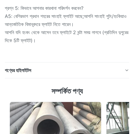
প্রশ্ন 5: কিভাবে আপনার কারখানা পরিদর্শন করবেন?
A5: বেশিরভাগ প্রধান শহরের সাংহাই ফ্লাইট আছে;আপনি সাংহাই পুটং/হংকিয়াও
আন্তর্জাতিক বিমানবন্দরে ফ্লাইট নিতে পারেন।
আপনি যদি হংকং থেকে আসেন তবে ফ্লাইটে 2 ঘন্টা সময় লাগবে (প্রতিদিন দুপুরের
দিকে 5টি ফ্লাইট)।
পণ্যের হাইলাইটস
G 4 ইঞ্চি 6 ইঞ্চি ASTM A53 BS 1387 MS পাইপ হট ডিপ
সম্পর্কিত পণ্য
গ্যালভানাইজড স্টিল টিউব GI পাইপ প্রি গ্যালভানাইজড স্টিল পাইপ উত্পাদন
পদ্ধতি অনুযায়ী, বিজোড় ইস্পাত টিউব গরম ঘূর্ণিত বিজোড় ইস্পাত টিউব, ঠান্ডা
ঘূর্ণিত বিজোড় ইস্পাত টিউব, কোল্ড টানা বিজোড় ইস্পাত টিউব, বহিষ্কৃত বিজোড়
ইস্পাত টিউব, পাইপ জ্যাকিং, ইত্য...