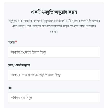
length/Double random length 5m-
W.T 3.91mm
14m,5.8m,6m,10m-12m,12m or as
rolled/ Hot
একটি উদ্ধৃতি অনুরোধ করুন
customer's actual requirys Standard JIS
5-12m as pe
G3466, EN 10219, GB/T 3094-2000,
Material 53
অনুগ্রহ করে আমাদের অনলাইন অনুসন্ধান যোগাযোগ ফর্মটি ব্যবহার করুন যদি আপনার
Q235,
কোন প্রশ্ন থাকে, আমাদের টিম যত তাড়াতাড়ি সম্ভব আপনার সাথে যোগাযোগ
করবে।
ইমেইল
*
ফোন / হোয়াটসঅ্যাপ
নাম