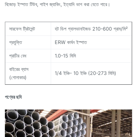
বিজোড় ইস্পাত টিউব, পাইপ জ্যাকিং, ইত্যাদি ভাগ করা যেতে পারে।
সারফেস ট্রিটমেন্ট
হট ডিপ গ্যালভানাইজড 210-600 গ্রাম/মি²
প্রযুক্তি
ERW কার্বন ইস্পাত
প্রাচীর বেধ
1.0-15 মিমি
বাইরের ব্যাস
1/4 ইঞ্চি- 10 ইঞ্চি (20-273 মিমি)
(গোলাকার)
পণ্যের ছবি