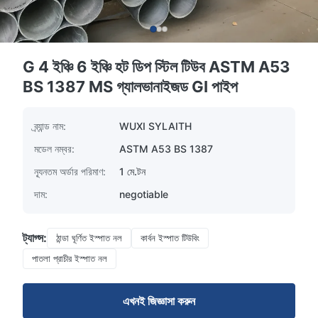
G 4 ইঞ্চি 6 ইঞ্চি হট ডিপ স্টিল টিউব ASTM A53
BS 1387 MS গ্যালভানাইজড GI পাইপ
ব্র্যান্ড নাম:
WUXI SYLAITH
মডেল নম্বর:
ASTM A53 BS 1387
ন্যূনতম অর্ডার পরিমাণ:
1 মে.টন
দাম:
negotiable
ট্যাগ্স:
ঠান্ডা ঘূর্ণিত ইস্পাত নল
কার্বন ইস্পাত টিউবিং
পাতলা প্রাচীর ইস্পাত নল
এখনই জিজ্ঞাসা করুন