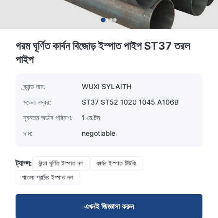
গরম ঘূর্ণিত কার্বন বিজোড় ইস্পাত পাইপ ST37 তরল
পাইপ
ব্র্যান্ড নাম:
WUXI SYLAITH
মডেল নম্বর:
ST37 ST52 1020 1045 A106B
ন্যূনতম অর্ডার পরিমাণ:
1 মে.টন
দাম:
negotiable
ট্যাগ্স:
ঠান্ডা ঘূর্ণিত ইস্পাত নল
কার্বন ইস্পাত টিউবিং
পাতলা প্রাচীর ইস্পাত নল
এখনই জিজ্ঞাসা করুন