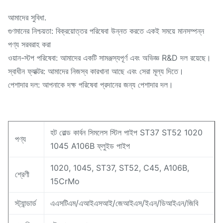
আমাদের সুবিধা.
গুণমানের নিশ্চয়তা: বিক্রয়োত্তর পরিষেবা উন্নত করতে একই সময়ে মানসম্পন্ন
পণ্য সরবরাহ করা
ওয়ান-স্টপ পরিষেবা: আমাদের একটি সামঞ্জস্যপূর্ণ এবং অভিজ্ঞ R&D দল রয়েছে।
স্বাধীন ফ্যাক্টর: আমাদের নিজস্ব কারখানা আছে এবং সেরা মূল্য দিতে।
পেশাদার দল: আপনাকে দক্ষ পরিষেবা প্রদানের জন্য পেশাদার দল।
হট রোল্ড কার্বন সিমলেস স্টিল পাইপ ST37 ST52 1020
পণ্য
1045 A106B ফ্লুইড পাইপ
1020, 1045, ST37, ST52, C45, A106B,
শ্রেণী
15CrMo
স্ট্যান্ডার্ড
এএসটিএম/এআইএসআই/জেআইএস/ইএন/ডিআইএন/জিবি