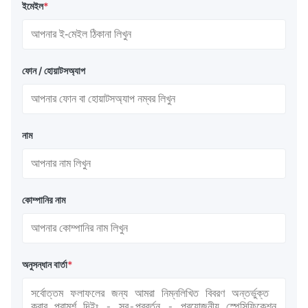
ইমেইল
*
ফোন / হোয়াটসঅ্যাপ
নাম
কোম্পানির নাম
অনুসন্ধান বার্তা
*