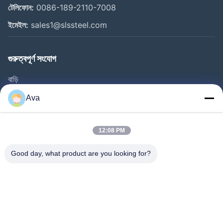
টেলিফোন:
0086-189-2110-7008
ইমেইল:
sales1@slssteel.com
গুরুত্বপূর্ণ সংযোগ
বাড়ি
পণ্য
Ava
ভিডিও
আমাদের সম্বন্ধে
12:08 PM
কারখানা পরিদর্শন
Good day, what product are you looking for?
গুণমান নিয়ন্ত্রণ
আমাদের সাথে যোগাযোগ
একটি উদ্ধৃতি অনুরোধ করুন
খবর