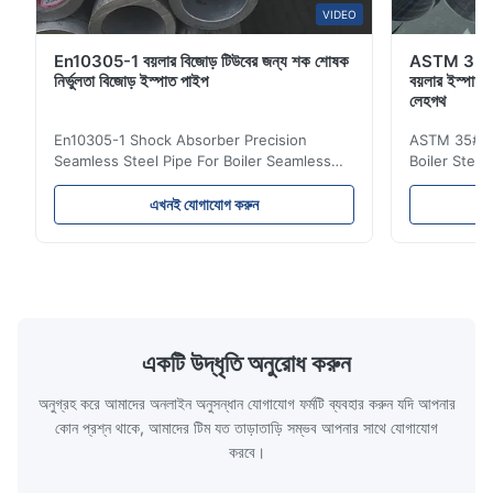
VIDEO
En10305-1 বয়লার বিজোড় টিউবের জন্য শক শোষক
ASTM 35# 
নির্ভুলতা বিজোড় ইস্পাত পাইপ
বয়লার ইস্পাত 
লেহগথ
En10305-1 Shock Absorber Precision
ASTM 35# 3
Seamless Steel Pipe For Boiler Seamless
Boiler Stee
Tube Seamless Precision steel tubes To be
Lehgth Its a
used in hydraulic system, automobile and
transportati
এখনই যোগাযোগ করুন
precision machinery parts for cars and
fluid,Constr
cylinder. Product Name Seamless Steel
building in
Pipe Tube Material Q195, Q235, Q345;
industy,Petr
ASTM A53 GrA,GrB; STKM11,ST37,ST52,
Name Hot Ro
16Mn,etc. Length Length:Single random
Carbon Ste
length/Double random length 5m-
W.T 3.91mm
14m,5.8m,6m,10m-12m,12m or as
rolled/ Hot
একটি উদ্ধৃতি অনুরোধ করুন
customer's actual requirys Standard JIS
5-12m as pe
G3466, EN 10219, GB/T 3094-2000,
Material 53
অনুগ্রহ করে আমাদের অনলাইন অনুসন্ধান যোগাযোগ ফর্মটি ব্যবহার করুন যদি আপনার
Q235,
কোন প্রশ্ন থাকে, আমাদের টিম যত তাড়াতাড়ি সম্ভব আপনার সাথে যোগাযোগ
করবে।