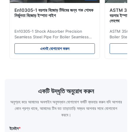
En10305-1 বয়লার বিজোড় টিউবের জন্য শক শোষক
ASTM 35# 
নির্ভুলতা বিজোড় ইস্পাত পাইপ
বয়লার ইস্পাত 
লেহগথ
En10305-1 Shock Absorber Precision
ASTM 35# 3
Seamless Steel Pipe For Boiler Seamless
Boiler Stee
Tube Seamless Precision steel tubes To be
Lehgth Its a
used in hydraulic system, automobile and
transportati
এখনই যোগাযোগ করুন
precision machinery parts for cars and
fluid,Constr
cylinder. Product Name Seamless Steel
building in
Pipe Tube Material Q195, Q235, Q345;
industy,Petr
ASTM A53 GrA,GrB; STKM11,ST37,ST52,
Name Hot Ro
16Mn,etc. Length Length:Single random
Carbon Ste
length/Double random length 5m-
W.T 3.91mm
14m,5.8m,6m,10m-12m,12m or as
rolled/ Hot
একটি উদ্ধৃতি অনুরোধ করুন
customer's actual requirys Standard JIS
5-12m as pe
G3466, EN 10219, GB/T 3094-2000,
Material 53
অনুগ্রহ করে আমাদের অনলাইন অনুসন্ধান যোগাযোগ ফর্মটি ব্যবহার করুন যদি আপনার
Q235,
কোন প্রশ্ন থাকে, আমাদের টিম যত তাড়াতাড়ি সম্ভব আপনার সাথে যোগাযোগ
করবে।
ইমেইল
*