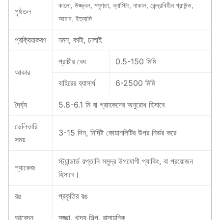
কালো, উজ্জ্বল, মসৃণতা, ব্লাস্টিং, নাকাল, কেন্দ্রবিহীন গ্রাউন্ড,
পৃষ্ঠতল
আচার, ইত্যাদি
প্রক্রিয়াকরণ
নমন, কাটা, ঢালাই
প্রাচীর বেধ
0.5-150 মিমি
আকার
বাহিরের ব্যাসার্ধ
6-2500 মিমি
দৈর্ঘ্য
5.8-6.1 মি বা গ্রাহকদের অনুরোধ হিসাবে
ডেলিভারি
3-15 দিন, নির্দিষ্ট কোয়ানলিটির উপর নির্ভর করে
সময়
স্ট্যান্ডার্ড রপ্তানি সমুদ্র উপযোগী প্যাকিং, বা প্রয়োজন
প্যাকেজ
হিসাবে।
রঙ
প্রকৃতির রঙ
আবেদন
সজ্জা, খাদ্য শিল্প, রাসায়নিক