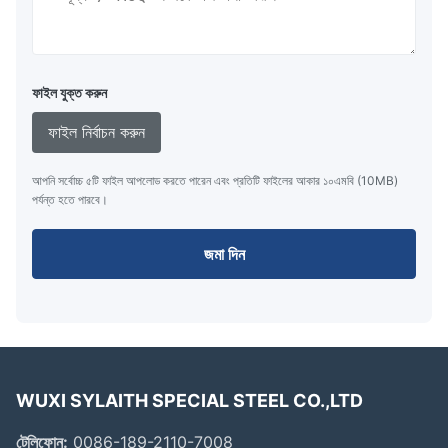
ফাইল যুক্ত করুন
ফাইল নির্বাচন করুন
আপনি সর্বোচ্চ ৫টি ফাইল আপলোড করতে পারেন এবং প্রতিটি ফাইলের আকার ১০এমবি (10MB)
পর্যন্ত হতে পারবে।
জমা দিন
WUXI SYLAITH SPECIAL STEEL CO.,LTD
টেলিফোন:
0086-189-2110-7008