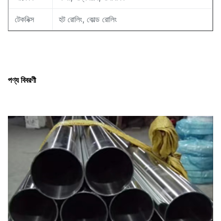
টেকনিক্স
হট রোলিং, কোল্ড রোলিং
পণ্য বিবরণী