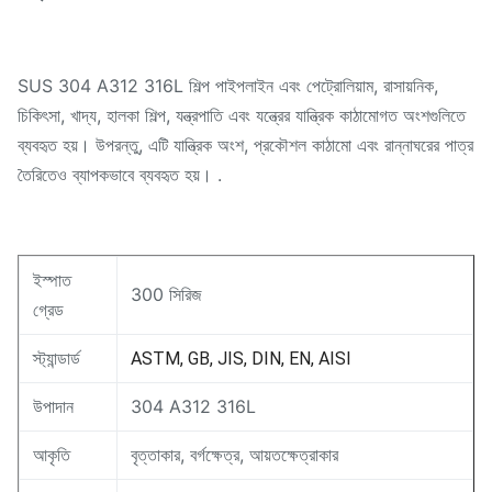
SUS 304 A312 316L শিল্প পাইপলাইন এবং পেট্রোলিয়াম, রাসায়নিক,
চিকিৎসা, খাদ্য, হালকা শিল্প, যন্ত্রপাতি এবং যন্ত্রের যান্ত্রিক কাঠামোগত অংশগুলিতে
ব্যবহৃত হয়। উপরন্তু, এটি যান্ত্রিক অংশ, প্রকৌশল কাঠামো এবং রান্নাঘরের পাত্র
তৈরিতেও ব্যাপকভাবে ব্যবহৃত হয়। .
ইস্পাত
300 সিরিজ
গ্রেড
স্ট্যান্ডার্ড
ASTM, GB, JIS, DIN, EN, AISI
উপাদান
304 A312 316L
আকৃতি
বৃত্তাকার, বর্গক্ষেত্র, আয়তক্ষেত্রাকার