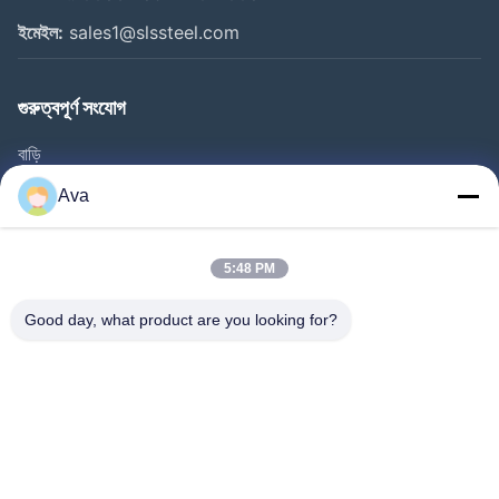
ইমেইল:
sales1@slssteel.com
গুরুত্বপূর্ণ সংযোগ
বাড়ি
পণ্য
Ava
ভিডিও
আমাদের সম্বন্ধে
5:48 PM
কারখানা পরিদর্শন
Good day, what product are you looking for?
গুণমান নিয়ন্ত্রণ
আমাদের সাথে যোগাযোগ
একটি উদ্ধৃতি অনুরোধ করুন
খবর