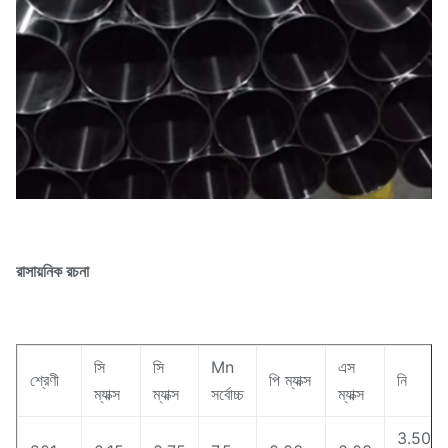
রাসায়নিক রচনা
সি
সি
Mn
এস
শ্রেণী
পি ম্যাক্স
নি
ম্যাক্স
ম্যাক্স
সর্বোচ্চ
ম্যাক্স
3.50-