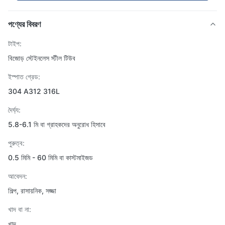
পণ্যের বিবরণ
টাইপ:
বিজোড় স্টেইনলেস স্টীল টিউব
ইস্পাত গ্রেড:
304 A312 316L
দৈর্ঘ্য:
5.8-6.1 মি বা গ্রাহকদের অনুরোধ হিসাবে
পুরুত্ব:
0.5 মিমি - 60 মিমি বা কাস্টমাইজড
আবেদন:
শিল্প, রাসায়নিক, সজ্জা
খাদ বা না:
খাদ