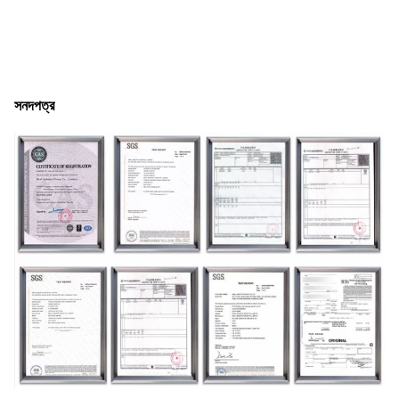
সনদপত্র