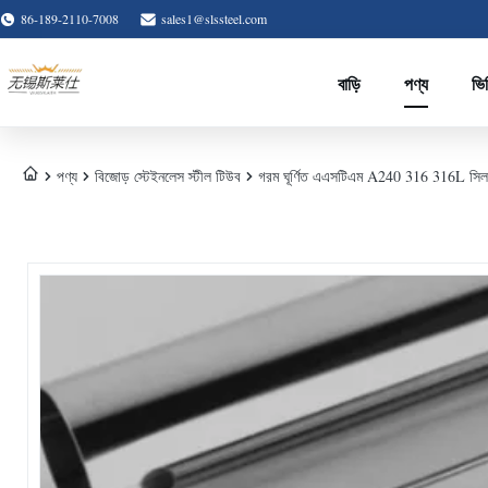
86-189-2110-7008
sales1@slssteel.com
বাড়ি
পণ্য
ভি
পণ্য
বিজোড় স্টেইনলেস স্টীল টিউব
গরম ঘূর্ণিত এএসটিএম A240 316 316L সিলস 