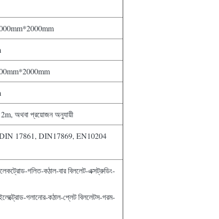
000mm*2000mm
m
00mm*2000mm
m
 12m, অথবা প্রয়োজন অনুযায়ী
IN 17861, DIN17869, EN10204
িং ইলেকট্রোড-গলিত-কঠাল-বার বিললেট-এক্সট্রুডিং-
্টিং ইলেক্ট্রোড-গলানোর-কঠাল-প্লেট বিললেটস-গরম-