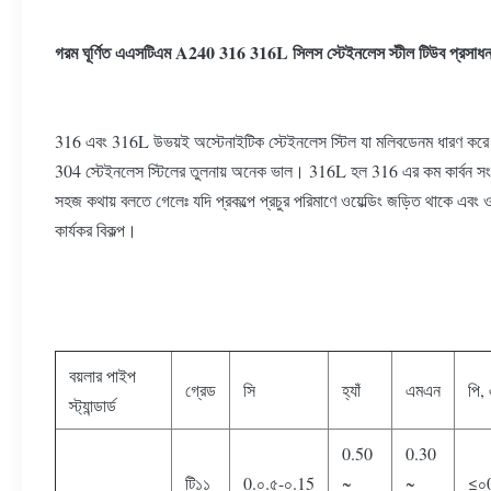
গরম ঘূর্ণিত এএসটিএম A240 316 316L সিলস স্টেইনলেস স্টীল টিউব প্রসাধ
316 এবং 316L উভয়ই অস্টেনাইটিক স্টেইনলেস স্টিল যা মলিবডেনম ধারণ করে। মল
304 স্টেইনলেস স্টিলের তুলনায় অনেক ভাল। 316L হল 316 এর কম কার্বন সংস্করণ।
সহজ কথায় বলতে গেলেঃ যদি প্রকল্পে প্রচুর পরিমাণে ওয়েল্ডিং জড়িত থাকে এবং 
কার্যকর বিকল্প।
বয়লার পাইপ
গ্রেড
সি
হ্যাঁ
এমএন
পি,
স্ট্যান্ডার্ড
0.50
0.30
টি১১
0.০.৫-০.15
~
~
≤০