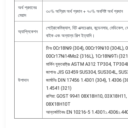
অর্থ প্রদানের
৩০% অগ্রিম অর্থ প্রদান + ৭০% অবশিষ্ট অর্থ প্রদান
মেয়াদ
পেট্রোকেমিক্যাল, হিট এক্সচেঞ্জার, কন্ডেনসার, মেডিকেল, ক
অ্যাপ্লিকেশন
বাইক এবং অন্যান্য শিল্প ইত্যাদি।
চীনঃ 0Cr18Ni9 (304), 00Cr19Ni10 (304L),
00Cr17Ni14Mo2 (316L), 1Cr18Ni9Ti (321
মার্কিন যুক্তরাষ্ট্রঃ ASTM A312 TP304, TP
জাপানঃ JIS G3459 SUS304, SUS304L, SU
উপাদান
জার্মানিঃ DIN 17456 1.4301 (304), 1.4306 (
1.4541 (321)
রাশিয়া: GOST 9941 08X18H10, 03X18H
08X18H10T
আন্তর্জাতিকঃ EN 10216-5 1.4301১.4306১.4