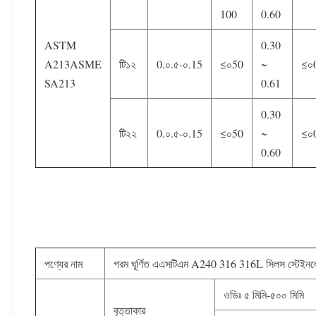
100
0.60
ASTM
0.30
A213ASME
টি১২
0.০.৫-০.15
≤০50
~
≤০
SA213
0.61
0.30
টি২২
0.০.৫-০.15
≤০50
~
≤০
0.60
পণ্যের নাম
গরম ঘূর্ণিত এএসটিএম A240 316 316L সিলস স্টেইনলেস
ওডিঃ ৫ মিমি-৫০০ মিমি
বৃত্তাকার