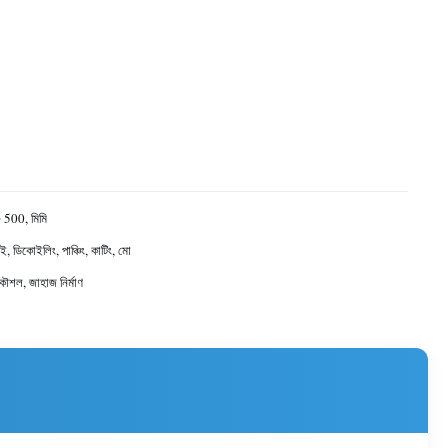
~ 500, মিমি
ই, ডিকোইলিং, পাঞ্চিং, কাটিং, মো
রকৌশল, জাহাজ নির্মাণ