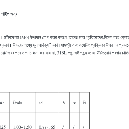
ন পাইপ জন্য
িবডেনম (Mo) উপাদান যোগ করার কারণে, তাদের জারা প্রতিরোধের,বিশেষ করে ক্লোরাইড আয়ন
 উভয়ের মধ্যে মূল পার্থক্যটি কার্বন সামগ্রী এবং ওয়েল্ডিং প্রক্রিয়ার উপর এর প্রভাব
ওয়েল্ডিংয়ের পরে তাপ চিকিত্সা করা যায় না, 316L পছন্দসই পছন্দ হওয়া উচিত;যদি প্রধান
 এস
সিআর
মো
V
ক
নি
025
1.00~1.50
0.৪৪-০65
/
/
/