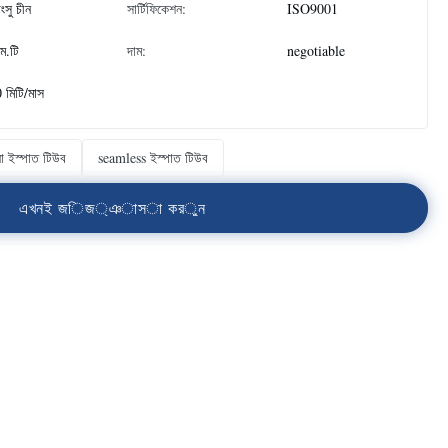
াংসু চীন
সার্টিফিকেশন:
ISO9001
ম.টি
দাম:
negotiable
 মিটি/মাস
ানা ইস্পাত টিউব
seamless ইস্পাত টিউব
এ
খ
ন
ই
জ
ি
জ
্
ঞ
া
স
া
ক
র
ু
ন