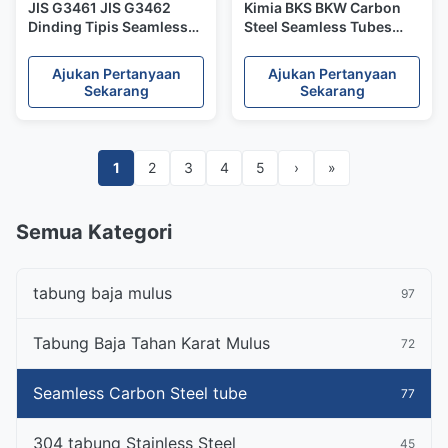
JIS G3461 JIS G3462
Kimia BKS BKW Carbon
Dinding Tipis Seamless
Steel Seamless Tubes
Carbon Steel Tube
Untuk Petroleum DIN
Perlakuan Panas
17175 19Mn5 15Mo3
Ajukan Pertanyaan
Ajukan Pertanyaan
24000mm
Sekarang
Sekarang
1
2
3
4
5
›
»
Semua Kategori
tabung baja mulus
97
Tabung Baja Tahan Karat Mulus
72
Seamless Carbon Steel tube
77
304 tabung Stainless Steel
45