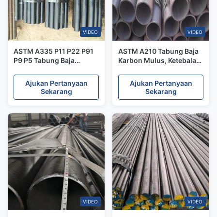
VIDEO
VIDEO
ASTM A335 P11 P22 P91
ASTM A210 Tabung Baja
P9 P5 Tabung Baja
Karbon Mulus, Ketebalan
Dinding Tebal Bulat
Dinding Pipa Baja Boiler
Dengan Permukaan
0.8mm - 15mm
Ajukan Pertanyaan
Ajukan Pertanyaan
Pasifasi
Sekarang
Sekarang
VIDEO
VIDEO