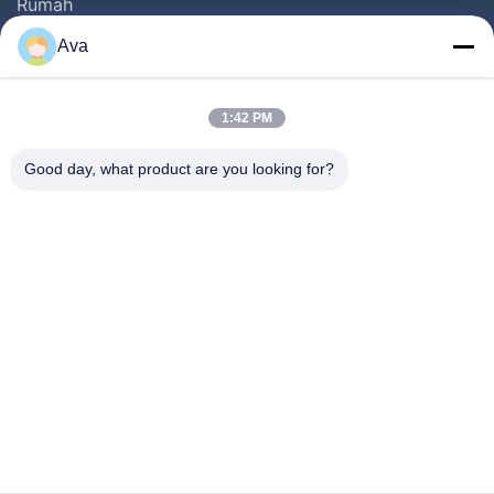
Rumah
Produk
Ava
Video
Tentang Kami
1:42 PM
Tur Pabrik
Good day, what product are you looking for?
Kontrol Kualitas
Hubungi Kami
Minta Kutipan
Berita
Follow Us