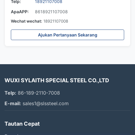
Telp:
18921107008
ApaAPP:
8618921107008
Wechat wechat:
18921107008
Ajukan Pertanyaan Sekarang
WUXI SYLAITH SPECIAL STEEL CO.,LTD
Telp:
86-189-2110-7008
E-mail:
sales1@slssteel.com
Tautan Cepat